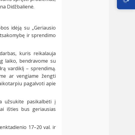
ina Didžbalienė.
obos idėją su „Geriausio
atsakomybę ir sprendimo
darbas, kuris reikalauja
ug laiko, bendravome su
rą vardiklį – sprendimą.
ome ar vengiame žengti
aikotarpiu pagalvoti apie
 užsukite pasikalbėti į
ai išties bus geriausias
enktadienio 17–20 val. ir