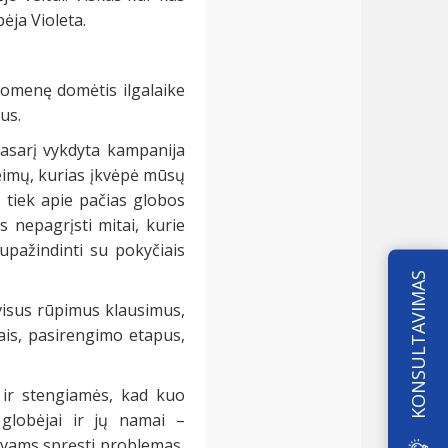
bėja Violeta.
suomenę domėtis ilgalaike
us.
vasarį vykdyta kampanija
eimų, kurias įkvėpė mūsų
s tiek apie pačias globos
 nepagrįsti mitai, kurie
upažindinti su pokyčiais
KONSULTAVIMAS
 visus rūpimus klausimus,
ais, pasirengimo etapus,
 ir stengiamės, kad kuo
 globėjai ir jų namai –
ėvams spręsti problemas,