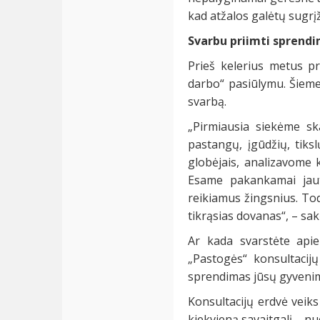
kad atžalos galėtų sugrį
Svarbu priimti sprend
Prieš kelerius metus pr
darbo“ pasiūlymu. Šiem
svarbą.
„Pirmiausia siekėme ska
pastangų, įgūdžių, tik
globėjais, analizavome 
Esame pakankamai jaut
reikiamus žingsnius. Tod
tikrąsias dovanas“, – s
Ar kada svarstėte apie
„Pastogės“ konsultacijų
sprendimas jūsų gyveni
Konsultacijų erdvė veiks
kiekvieną savaitgalį – nuo