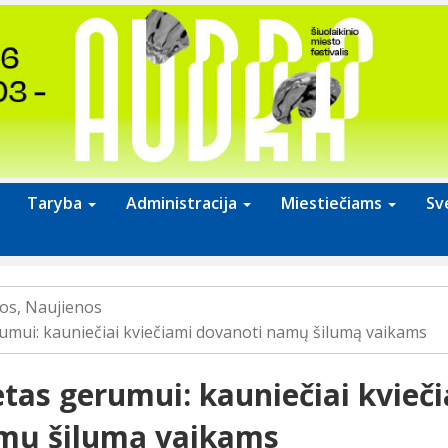
Taryba
Administracija
Miestiečiams
Sv
jos
,
Naujienos
umui: kauniečiai kviečiami dovanoti namų šilumą vaikams
tas gerumui: kauniečiai kvieč
mų šilumą vaikams