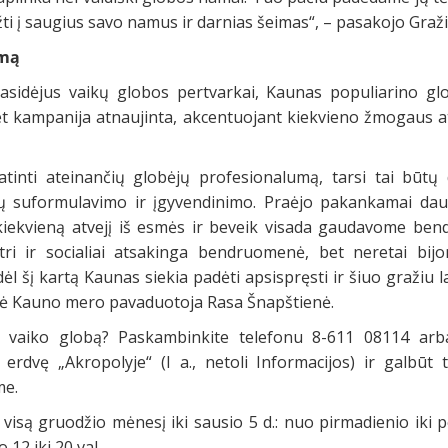
žti į saugius savo namus ir darnias šeimas“, – pasakojo Graž
imą
asidėjus vaikų globos pertvarkai, Kaunas populiarino gl
et kampanija atnaujinta, akcentuojant kiekvieno žmogaus 
tinti ateinančių globėjų profesionalumą, tarsi tai būtų 
slų suformulavimo ir įgyvendinimo. Praėjo pakankamai da
kiekvieną atvejį iš esmės ir beveik visada gaudavome bend
ri ir socialiai atsakinga bendruomenė, bet neretai bij
ėl šį kartą Kaunas siekia padėti apsispręsti ir šiuo gražiu l
akė Kauno mero pavaduotoja Rasa Šnapštienė.
 vaiko globą? Paskambinkite telefonu 8-611 08114 arba
 erdvę „Akropolyje“ (I a., netoli Informacijos) ir galbūt t
me.
 visą gruodžio mėnesį iki sausio 5 d.: nuo pirmadienio iki p
 12 iki 20 val.