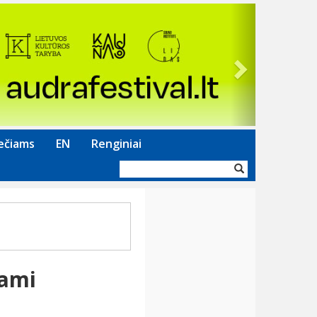
Next
ečiams
EN
Renginiai
Paieškos
forma
iami