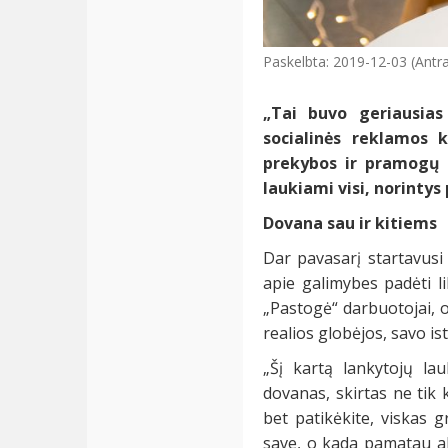
Paskelbta: 2019-12-03 (Antra
„Tai buvo geriausia
socialinės reklamos k
prekybos ir pramogų c
laukiami visi, norinty
Dovana sau ir kitiems
Dar pavasarį startavusi 
apie galimybes padėti l
„Pastogė“ darbuotojai, 
realios globėjos, savo i
„Šį kartą lankytojų la
dovanas, skirtas ne tik 
bet patikėkite, viskas 
save, o kada pamatau ak