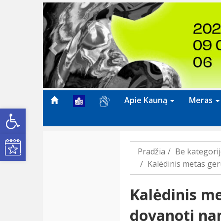
Previous
Apie Kauną
Meras
Open toolbar
Kultūros renginiai
Pradžia
Be kategori
Kalėdinis metas ger
Kalėdinis me
dovanoti na