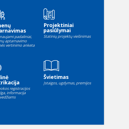
Projektiniai
menų
pasiūlymai
arnavimas
Statinių projektų viešinimas
naujami padaliniai,
nų aptarnavimo
ės vertinimo anketa
Švietimas
linė
rikacija
Įstaigos, ugdymas, premijos
okos registracijos
lga, informacija
vedžiams