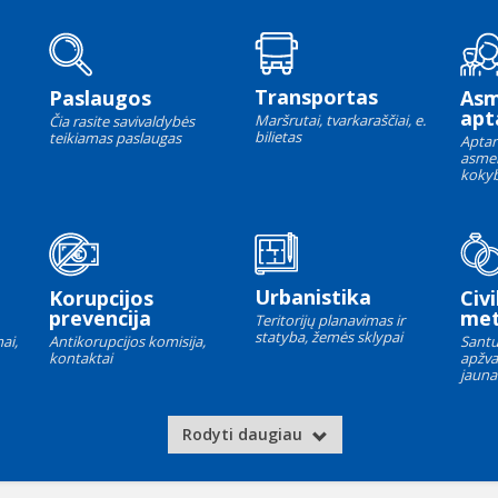
Transportas
Paslaugos
As
apt
Maršrutai, tvarkaraščiai, e.
Čia rasite savivaldybės
bilietas
teikiamas paslaugas
Aptar
asme
kokyb
Urbanistika
Korupcijos
Civi
prevencija
met
Teritorijų planavimas ir
statyba, žemės sklypai
ai,
Antikorupcijos komisija,
Santu
kontaktai
apžva
jauna
Rodyti daugiau