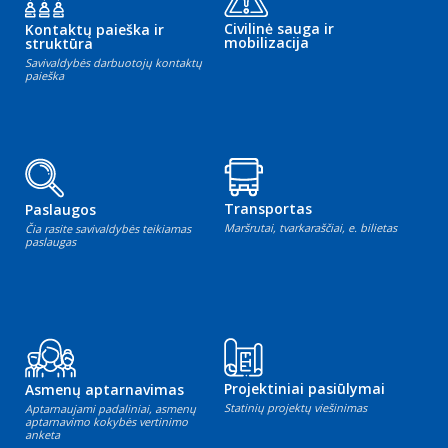
Civilinė sauga ir
Kontaktų paieška ir
mobilizacija
struktūra
Savivaldybės darbuotojų kontaktų
paieška
Transportas
Paslaugos
Maršrutai, tvarkaraščiai, e. bilietas
Čia rasite savivaldybės teikiamas
paslaugas
Projektiniai pasiūlymai
Asmenų aptarnavimas
Statinių projektų viešinimas
Aptarnaujami padaliniai, asmenų
aptarnavimo kokybės vertinimo
anketa