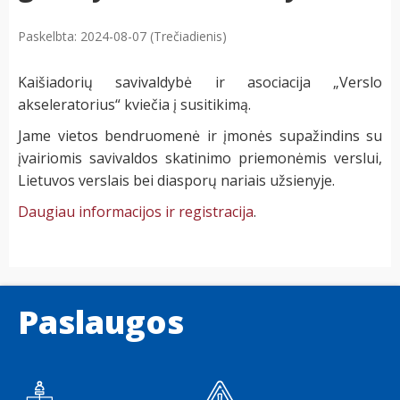
Paskelbta: 2024-08-07 (Trečiadienis)
Kaišiadorių savivaldybė ir asociacija „Verslo
akseleratorius“ kviečia į susitikimą.
Jame vietos bendruomenė ir įmonės supažindins su
įvairiomis savivaldos skatinimo priemonėmis verslui,
Lietuvos verslais bei diasporų nariais užsienyje.
Daugiau informacijos ir registracija
.
Paslaugos