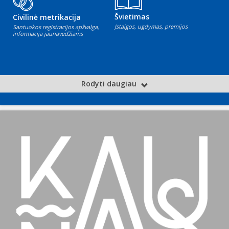
Švietimas
Civilinė metrikacija
Įstaigos, ugdymas, premijos
Santuokos registracijos apžvalga,
informacija jaunavedžiams
Rodyti daugiau