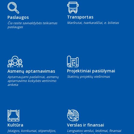
Transportas
Paslaugos
Maršrutai, tvarkaraščiai, e. bilietas
Čia rasite savivaldybės teikiamas
paslaugas
Projektiniai pasiūlymai
Asmenų aptarnavimas
Statinių projektų viešinimas
Aptarnaujami padaliniai, asmenų
aptarnavimo kokybės vertinimo
anketa
Kultūra
Verslas ir finansai
Įstaigos, konkursai, stipendijos,
Lengvatos verslui, leidimai, finansai