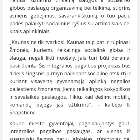
namus“ užtikrins tinkamą slaugos ir socialinės
globos paslaugų organizavimą bei teikimą, stiprins
asmens gebėjimus, savarankiškumą, o tuo pačiu
padės palaikyti socialinius ryšius su artimaisiais bei
kitais aplinkiniais.
„Kaunas ne tik tvarkosi. Kaunas taip pat ir rūpinasi.
Žmonės, kuriems reikalinga socialinė globa ir
slauga, negali likti nuošaly. Jais turi būti deramai
pasirūpinta. Šis integralios pagalbos projektas bus
didelis žingsnis pirmyn naikinant socialinę atskirtį ir
kuriant visavertę gyvenamąją aplinką negalios
paliestiems žmonėms. Jiems reikalingos kokybiškos
ir savalaikės paslaugos. Tikiu, kad dešimt mobilių
komandų pajėgs jas užtikrinti“, – kalbėjo R.
Šnapštienė.
Kauno miesto gyventojai, pageidaujantys gauti
integralios pagalbos paslaugas, ar vienas iš
suaugusių šeimos narių, globėjas, rūpintojas dėl