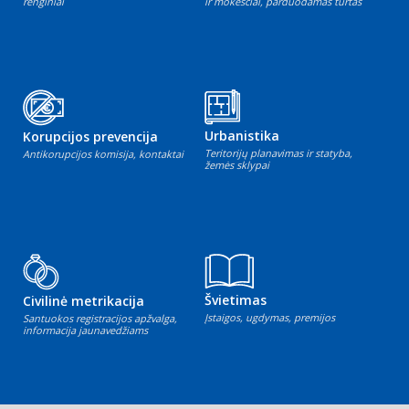
renginiai
ir mokesčiai, parduodamas turtas
Urbanistika
Korupcijos prevencija
Teritorijų planavimas ir statyba,
Antikorupcijos komisija, kontaktai
žemės sklypai
Švietimas
Civilinė metrikacija
Įstaigos, ugdymas, premijos
Santuokos registracijos apžvalga,
informacija jaunavedžiams