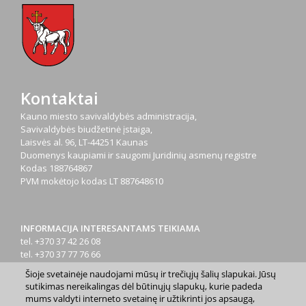
Kontaktai
Kauno miesto savivaldybės administracija,
Savivaldybės biudžetinė įstaiga,
Laisvės al. 96, LT-44251 Kaunas
Duomenys kaupiami ir saugomi Juridinių asmenų registre
Kodas
188764867
PVM mokėtojo kodas
LT 887648610
INFORMACIJA INTERESANTAMS TEIKIAMA
tel. +370 37 42 26 08
tel. +370 37 77 76 66
tel. +370 660 07000
Šioje svetainėje naudojami mūsų ir trečiųjų šalių slapukai. Jūsų
el. p.
info@kaunas.lt
sutikimas nereikalingas dėl būtinųjų slapukų, kurie padeda
mums valdyti interneto svetainę ir užtikrinti jos apsaugą,