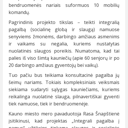
bendruomenės nariais suformuos 10 mobilių
komandų.
Pagrindinis projekto tikslas – teikti integralią
pagalbą (socialinę globą ir slaugą) namuose
senyviems žmonėms, darbingo amžiaus asmenims
ir vaikams su negalia, kuriems nustatytas
nuolatinės slaugos poreikis. Numatoma, kad tai
palies iš viso šimtą kauniečių (apie 60 senjorų ir po
20 darbingo amžiaus gyventojų bei vaikų).
Tuo pačiu bus teikiama konsultacinė pagalba jų
šeimų nariams. Tokiais kompleksiniais veiksmais
siekiama sudaryti sąlygas kauniečiams, kuriems
reikalinga nuolatinė slauga, pilnavertiškai gyventi
tiek namuose, tiek ir bendruomenėje.
Kauno miesto mero pavaduotoja Rasa Šnapštienė
įsitikinusi, kad projektas „Integrali pagalba į