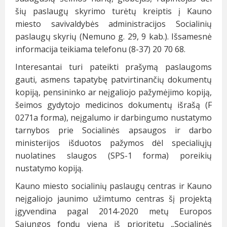
šių paslaugų skyrimo turėtų kreiptis į Kauno
miesto savivaldybės administracijos Socialinių
paslaugų skyrių (Nemuno g. 29, 9 kab.). Išsamesnė
informacija teikiama telefonu (8-37) 20 70 68.
Interesantai turi pateikti prašymą paslaugoms
gauti, asmens tapatybę patvirtinančių dokumentų
kopiją, pensininko ar neįgaliojo pažymėjimo kopiją,
šeimos gydytojo medicinos dokumentų išrašą (F
0271a forma), neįgalumo ir darbingumo nustatymo
tarnybos prie Socialinės apsaugos ir darbo
ministerijos išduotos pažymos dėl specialiųjų
nuolatines slaugos (SPS-1 forma) poreikių
nustatymo kopiją.
Kauno miesto socialinių paslaugų centras ir Kauno
neįgaliojo jaunimo užimtumo centras šį projektą
įgyvendina pagal 2014-2020 metų Europos
Sąjungos fondų vieną iš prioritetų „Socialinės