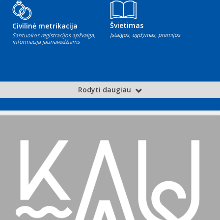
Švietimas
Civilinė metrikacija
Įstaigos, ugdymas, premijos
Santuokos registracijos apžvalga,
informacija jaunavedžiams
Rodyti daugiau