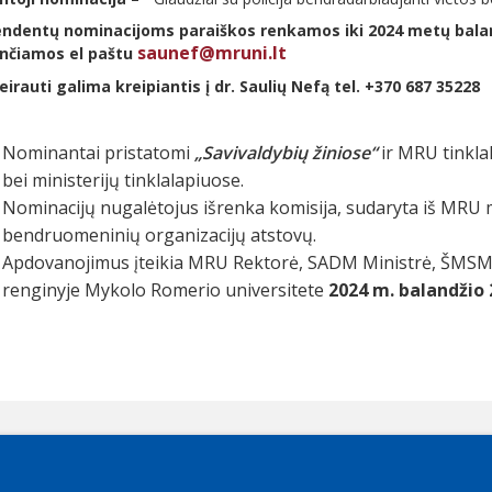
ndentų nominacijoms paraiškos renkamos iki 2024 metų baland
saunef@mruni.lt
unčiamos el paštu
eirauti galima kreipiantis į dr. Saulių Nefą tel. +370 687 35228
Nominantai pristatomi
„Savivaldybių žiniose“
ir MRU tinkla
bei ministerijų tinklalapiuose.
Nominacijų nugalėtojus išrenka komisija, sudaryta iš MRU
bendruomeninių organizacijų atstovų.
Apdovanojimus įteikia MRU Rektorė, SADM Ministrė, ŠMSM 
renginyje Mykolo Romerio universitete
2024 m. balandžio 