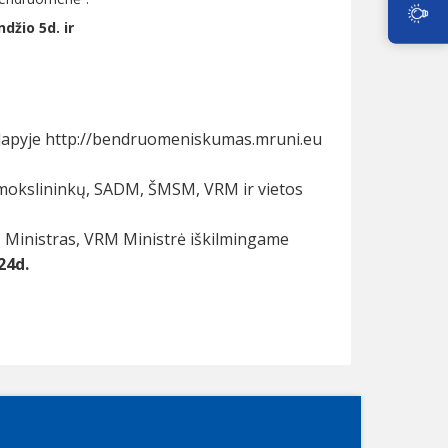
žio 5d. ir
lapyje
http://bendruomeniskumas.mruni.eu
 mokslininkų, SADM, ŠMSM, VRM ir vietos
Ministras, VRM Ministrė iškilmingame
24d.