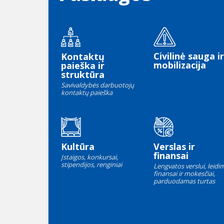
Civilinė sauga ir
Kontaktų
mobilizacija
paieška ir
struktūra
Savivaldybės darbuotojų
kontaktų paieška
Kultūra
Verslas ir
finansai
Įstaigos, konkursai,
stipendijos, renginiai
Lengvatos verslui, leidim
finansai ir mokesčiai,
parduodamas turtas