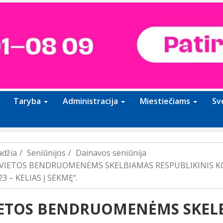
Taryba
Administracija
Miestiečiams
Sv
adžia
Seniūnijos
Dainavos seniūnija
VIETOS BENDRUOMENĖMS SKELBIAMAS RESPUBLIKINIS 
23 – KELIAS Į SĖKMĘ“.
ETOS BENDRUOMENĖMS SKEL