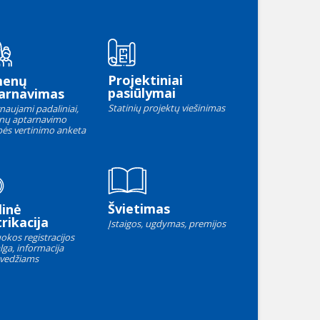
Projektiniai
menų
pasiūlymai
arnavimas
Statinių projektų viešinimas
naujami padaliniai,
nų aptarnavimo
ės vertinimo anketa
Švietimas
linė
rikacija
Įstaigos, ugdymas, premijos
okos registracijos
lga, informacija
vedžiams