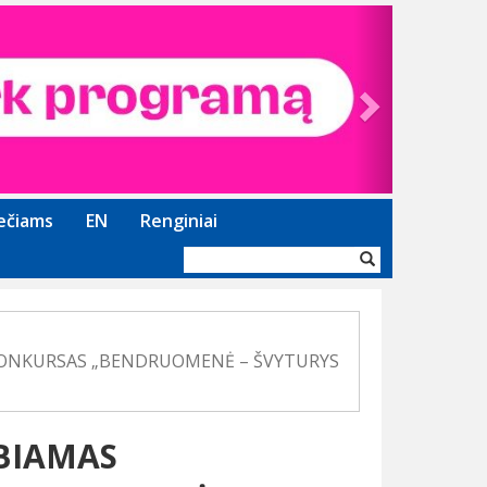
Next
ečiams
EN
Renginiai
Paieškos
forma
KONKURSAS „BENDRUOMENĖ – ŠVYTURYS
BIAMAS