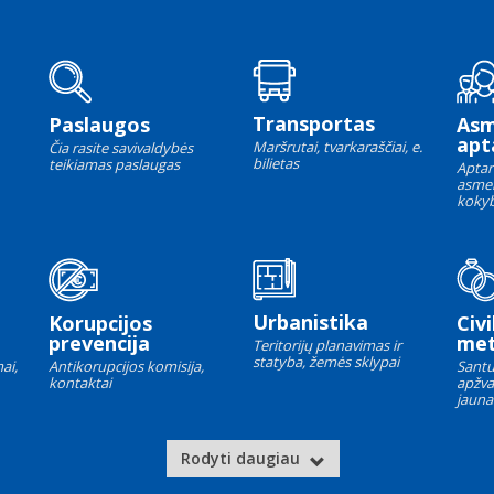
Transportas
Paslaugos
As
apt
Maršrutai, tvarkaraščiai, e.
Čia rasite savivaldybės
bilietas
teikiamas paslaugas
Aptar
asme
kokyb
Urbanistika
Korupcijos
Civi
prevencija
met
Teritorijų planavimas ir
statyba, žemės sklypai
ai,
Antikorupcijos komisija,
Santu
kontaktai
apžva
jauna
Rodyti daugiau