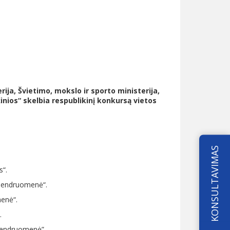
rija,
Švietimo, mokslo ir sporto ministerija,
inios
“
skelbia respublikinį konkursą vietos
KONSULTAVIMAS
s“.
 bendruomenė“.
enė“.
.
 bendruomenė”.