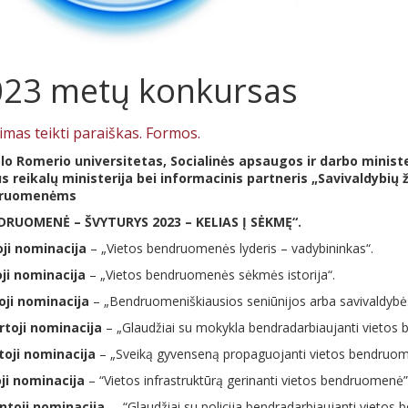
23 metų konkursas
imas teikti paraiškas. Formos.
o Romerio universitetas, Socialinės apsaugos ir darbo ministe
s reikalų ministerija
bei informacinis partneris „Savivaldybių ž
ruomenėms
DRUOMENĖ – ŠVYTURYS 2023 – KELIAS Į SĖKMĘ“.
ji nominacija
– „Vietos bendruomenės lyderis – vadybininkas“.
ji nominacija
– „Vietos bendruomenės sėkmės istorija“.
oji nominacija
– „Bendruomeniškiausios seniūnijos arba savivaldybė
rtoji nominacija
– „Glaudžiai su mokykla bendradarbiaujanti vietos
oji nominacija
– „Sveiką gyvenseną propaguojanti vietos bendruom
ji nominacija
– “Vietos infrastruktūrą gerinanti vietos bendruomenė”
ntoji nominacija
– “Glaudžiai su policija bendradarbiaujanti vietos