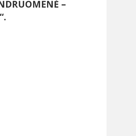
ENDRUOMENĖ –
“.