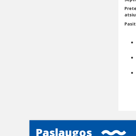
Prete
atsi
Pasit
Paslaugos