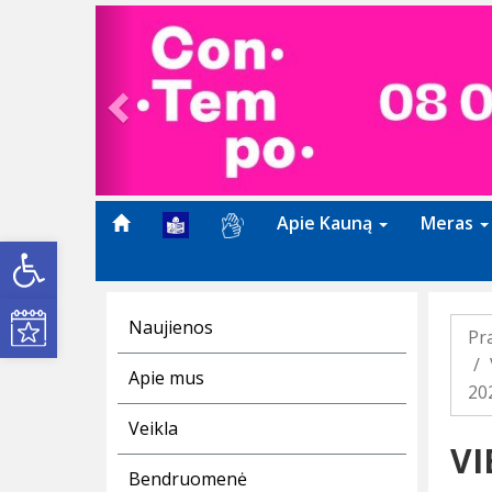
Previous
Apie Kauną
Meras
Open toolbar
Kultūros renginiai
Naujienos
Pr
Apie mus
20
Veikla
VI
Bendruomenė