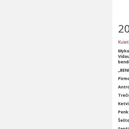
20
Kviet
Mykol
Vidau
bend
„BEN
Pirmo
Antro
Treči
Ketvi
Penkt
Šešto
Septi