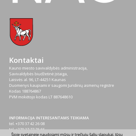
Kontaktai
Kauno miesto savivaldybės administracija,
Savivaldybės biudžetinė įstaiga,
Laisvės al. 96, LT-44251 Kaunas
Duomenys kaupiami ir saugomi Juridinių asmenų registre
Kodas
188764867
PVM mokėtojo kodas
LT 887648610
INFORMACIJA INTERESANTAMS TEIKIAMA
tel. +370 37 42 26 08
tel. +370 37 77 76 66
Šioje svetainėje naudojami mūsų ir trečiųjų šalių slapukai. Jūsų
tel. +370 660 07000