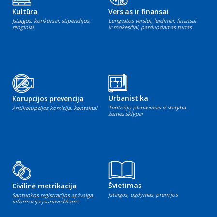
Kultūra
Verslas ir finansai
Įstaigos, konkursai, stipendijos,
Lengvatos verslui, leidimai, finansai
renginiai
ir mokesčiai, parduodamas turtas
Urbanistika
Korupcijos prevencija
Teritorijų planavimas ir statyba,
Antikorupcijos komisija, kontaktai
žemės sklypai
Švietimas
Civilinė metrikacija
Įstaigos, ugdymas, premijos
Santuokos registracijos apžvalga,
informacija jaunavedžiams