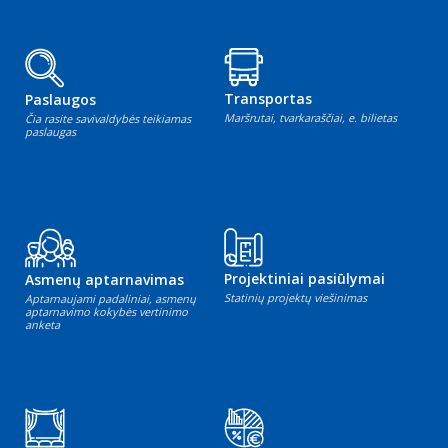
Transportas
Paslaugos
Maršrutai, tvarkaraščiai, e. bilietas
Čia rasite savivaldybės teikiamas
paslaugas
Projektiniai pasiūlymai
Asmenų aptarnavimas
Statinių projektų viešinimas
Aptarnaujami padaliniai, asmenų
aptarnavimo kokybės vertinimo
anketa