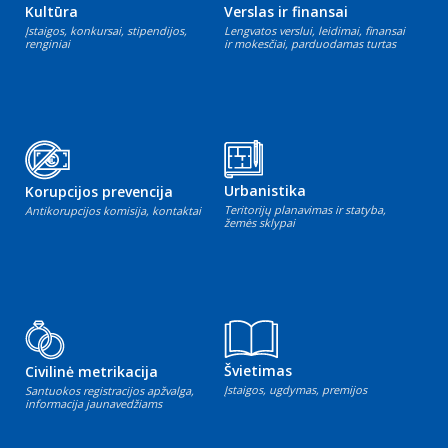
Kultūra
Verslas ir finansai
Įstaigos, konkursai, stipendijos,
Lengvatos verslui, leidimai, finansai
renginiai
ir mokesčiai, parduodamas turtas
Urbanistika
Korupcijos prevencija
Teritorijų planavimas ir statyba,
Antikorupcijos komisija, kontaktai
žemės sklypai
Švietimas
Civilinė metrikacija
Įstaigos, ugdymas, premijos
Santuokos registracijos apžvalga,
informacija jaunavedžiams