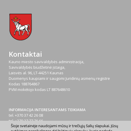
Kontaktai
Kauno miesto savivaldybės administracija,
Savivaldybės biudžetinė įstaiga,
Laisvės al. 96, LT-44251 Kaunas
Duomenys kaupiami ir saugomi Juridinių asmenų registre
Kodas
188764867
PVM mokėtojo kodas
LT 887648610
INFORMACIJA INTERESANTAMS TEIKIAMA
tel. +370 37 42 26 08
tel. +370 37 77 76 66
Šioje svetainėje naudojami mūsų ir trečiųjų šalių slapukai. Jūsų
tel. +370 660 07000