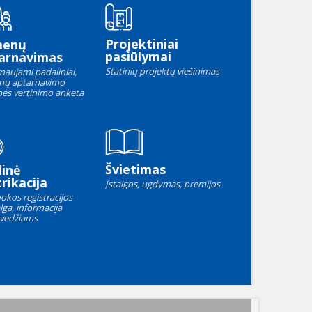
Projektiniai
menų
pasiūlymai
arnavimas
Statinių projektų viešinimas
naujami padaliniai,
nų aptarnavimo
ės vertinimo anketa
Švietimas
linė
rikacija
Įstaigos, ugdymas, premijos
okos registracijos
lga, informacija
vedžiams