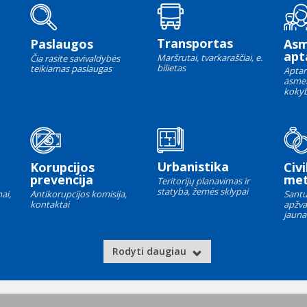
Transportas
Paslaugos
As
apt
Maršrutai, tvarkaraščiai, e.
Čia rasite savivaldybės
bilietas
teikiamas paslaugas
Aptar
asme
kokyb
Urbanistika
Korupcijos
Civi
prevencija
met
Teritorijų planavimas ir
statyba, žemės sklypai
ai,
Antikorupcijos komisija,
Santu
kontaktai
apžva
jauna
Rodyti daugiau