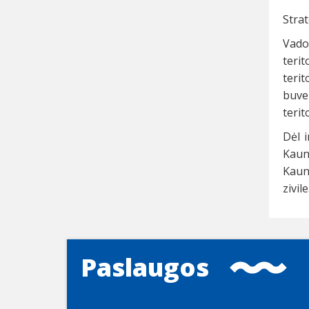
Strat
Vado
teri
teri
buvei
terit
Dėl 
Kauno
Kaun
zivi
Paslaugos