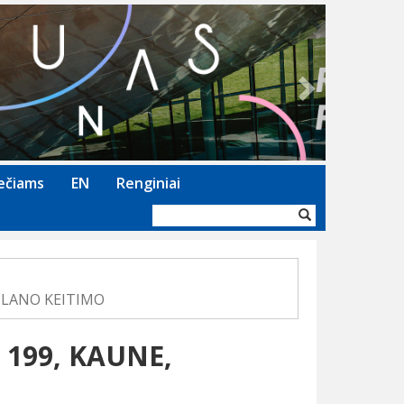
Next
ečiams
EN
Renginiai
Paieškos
forma
 PLANO KEITIMO
 199, KAUNE,