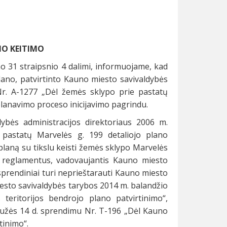
NO KEITIMO
o 31 straipsnio 4 dalimi, informuojame, kad
ano, patvirtinto Kauno miesto savivaldybės
Nr. A-1277 „Dėl žemės sklypo prie pastatų
 planavimo proceso inicijavimo pagrindu.
dybės administracijos direktoriaus 2006 m.
pastatų Marvelės g. 199 detaliojo plano
 planą su tikslu keisti žemės sklypo Marvelės
o reglamentus, vadovaujantis Kauno miesto
sprendiniai turi neprieštarauti Kauno miesto
iesto savivaldybės tarybos 2014 m. balandžio
eritorijos bendrojo plano patvirtinimo“,
užės 14 d. sprendimu Nr. T-196 „Dėl Kauno
tinimo“.