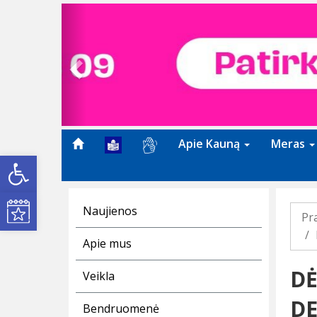
Previous
Apie Kauną
Meras
Open toolbar
Kultūros renginiai
Naujienos
Pr
Apie mus
DĖ
Veikla
DE
Bendruomenė