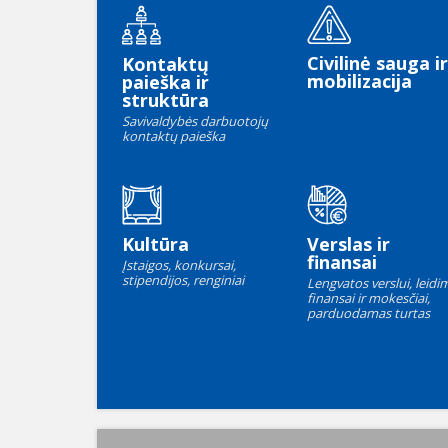
Civilinė sauga ir
Kontaktų
mobilizacija
paieška ir
struktūra
Savivaldybės darbuotojų
kontaktų paieška
Kultūra
Verslas ir
finansai
Įstaigos, konkursai,
stipendijos, renginiai
Lengvatos verslui, leidim
finansai ir mokesčiai,
parduodamas turtas