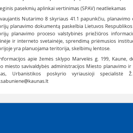
eginis pasekmių aplinkai vertinimas (SPAV) neatliekamas
vaujantis Nutarimo 8 skyriaus 41.1 papunkčiu, planavimo 
torijų planavimo dokumentą paskelbia Lietuvos Respublikos
torijų planavimo proceso valstybinės priežiūros informac
nėje ir interneto svetainėje, sprendimą priėmusios instituc
orijoje yra planuojama teritorija, skelbimų lentose.
informacijos apie žemės sklypo Marvelės g. 199, Kaune, de
 miesto savivaldybės administracijos Miesto planavimo ir a
as, Urbanistikos poskyrio vyriausioji specialist
le.sabuniene@kaunas.lt