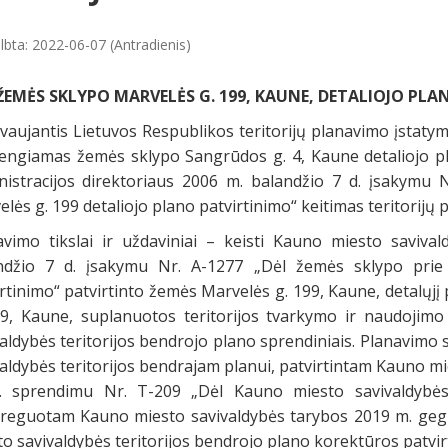
lbta: 2022-06-07 (Antradienis)
ŽEMĖS SKLYPO MARVELĖS G. 199, KAUNE, DETALIOJO PLA
vaujantis Lietuvos Respublikos teritorijų planavimo įstatym
rengiamas žemės sklypo Sangrūdos g. 4, Kaune detaliojo pl
nistracijos direktoriaus 2006 m. balandžio 7 d. įsakymu 
lės g. 199 detaliojo plano patvirtinimo“ keitimas teritorijų
avimo tikslai ir uždaviniai – keisti Kauno miesto savival
ndžio 7 d. įsakymu Nr. A-1277 „Dėl žemės sklypo prie 
rtinimo“ patvirtinto žemės Marvelės g. 199, Kaune, detalųjį
99, Kaune, suplanuotos teritorijos tvarkymo ir naudojim
aldybės teritorijos bendrojo plano sprendiniais. Planavimo 
aldybės teritorijos bendrajam planui, patvirtintam Kauno m
. sprendimu Nr. T-209 „Dėl Kauno miesto savivaldybės t
reguotam Kauno miesto savivaldybės tarybos 2019 m. geg
o savivaldybės teritorijos bendrojo plano korektūros patvir