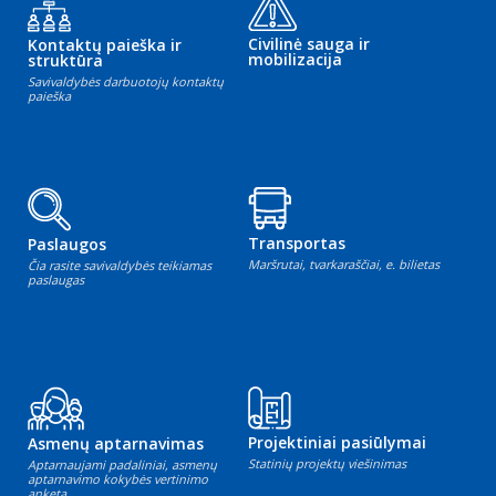
Civilinė sauga ir
Kontaktų paieška ir
mobilizacija
struktūra
Savivaldybės darbuotojų kontaktų
paieška
Transportas
Paslaugos
Maršrutai, tvarkaraščiai, e. bilietas
Čia rasite savivaldybės teikiamas
paslaugas
Projektiniai pasiūlymai
Asmenų aptarnavimas
Statinių projektų viešinimas
Aptarnaujami padaliniai, asmenų
aptarnavimo kokybės vertinimo
anketa