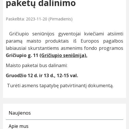
paketų dalinimo
Paskelbta: 2023-11-20 (Pirmadienis)
Gričiupio seniūnijos gyventojai kviečiami atsiimti
paramą maisto produktais iš Europos pagalbos
labiausiai skurstantiems asmenims fondo programos
Gričiupio g. 11
(Gričiupio seniūnija).
Maisto paketai bus dalinami:
Gruodžio 12 d. ir 13 d.,
12-15 val.
Turėti asmens tapatybę patvirtinantį dokumentą.
Naujienos
Apie mus