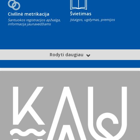
Švietimas
Civilinė metrikacija
Įstaigos, ugdymas, premijos
Santuokos registracijos apžvalga,
informacija jaunavedžiams
Rodyti daugiau