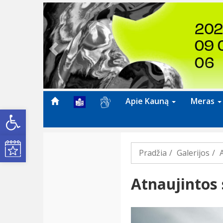
Previous
Apie Kauną
Meras
Open toolbar
Kultūros renginiai
Pradžia
Galerijos
Atnaujintos 