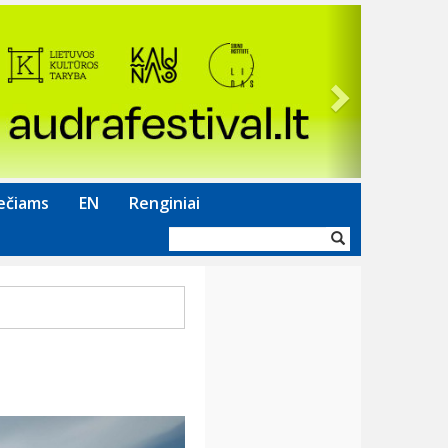
Next
ečiams
EN
Renginiai
Paieškos
forma