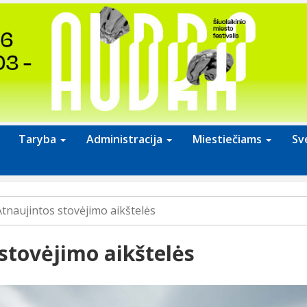
Taryba
Administracija
Miestiečiams
Sv
Atnaujintos stovėjimo aikštelės
stovėjimo aikštelės