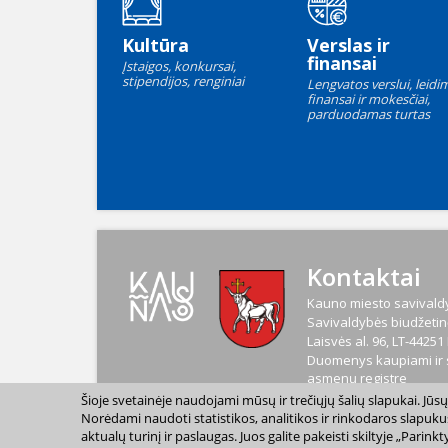
Kultūra
Verslas ir
finansai
Įstaigos, konkursai,
stipendijos, renginiai
Lengvatos verslui, leidim
finansai ir mokesčiai,
parduodamas turtas
Kontaktai
Kauno miesto savivaldy
Savivaldybės biudžetinė
Laisvės al. 96, LT-4425
Duomenys kaupiami ir s
asmenų registre
Kodas
188764867
Šioje svetainėje naudojami mūsų ir trečiųjų šalių slapukai. Jū
PVM mokėtojo kodas
L
Norėdami naudoti statistikos, analitikos ir rinkodaros slapuku
aktualų turinį ir paslaugas. Juos galite pakeisti skiltyje „Par