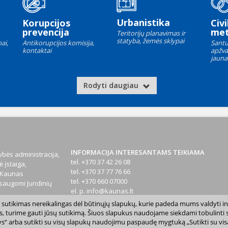
Urbanistika
Korupcijos
Civi
prevencija
met
Teritorijų planavimas ir
statyba, žemės sklypai
ai,
Antikorupcijos komisija,
Santu
kontaktai
apžva
jauna
Rodyti daugiau
INFORMACIJA INTERESANTAMS TEIKIAMA
bės administracija,
tel. +370 37 42 26 08
 įstaiga,
tel. +370 37 77 76 66
1 Kaunas
tel. +370 660 07000
augomi Juridinių
el. p.
info@kaunas.lt
sų sutikimas nereikalingas dėl būtinųjų slapukų, kurie padeda mums valdyti in
T 887648610
s, turime gauti jūsų sutikimą. Šiuos slapukus naudojame siekdami tobulinti sv
inktys“ arba sutikti su visų slapukų naudojimu paspaudę mygtuką „Sutikti su vi