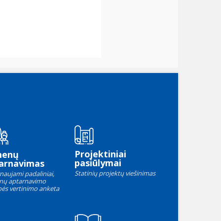
Projektiniai
menų
pasiūlymai
arnavimas
Statinių projektų viešinimas
naujami padaliniai,
nų aptarnavimo
ės vertinimo anketa