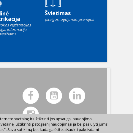
Švietimas
linė
rikacija
Įstaigos, ugdymas, premijos
okos registracijos
lga, informacija
vedžiams
terneto svetainę ir užtikrinti jos apsaugą, naudojimo.
etainę, užtikrinti patogesnį naudojimąsi ja bei pasiūlyti jums
sais“. Savo sutikimą bet kada galėsite atšaukti pakeisdami