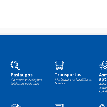
Transportas
Paslaugos
As
apt
Maršrutai, tvarkaraščiai, e.
Čia rasite savivaldybės
bilietas
teikiamas paslaugas
Aptar
asme
kokyb