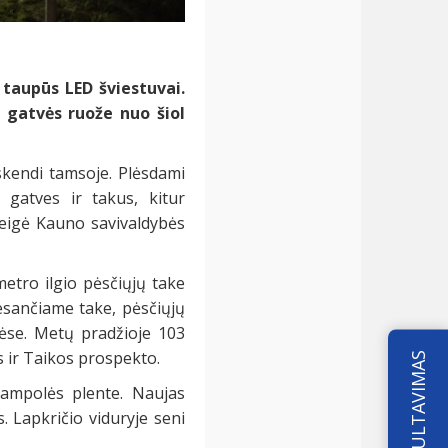
 taupūs LED šviestuvai.
 gatvės ruože nuo šiol
 skendi tamsoje. Plėsdami
 gatves ir takus, kitur
teigė Kauno savivaldybės
etro ilgio pėsčiųjų take
esančiame take, pėsčiųjų
vėse. Metų pradžioje 103
s ir Taikos prospekto.
KONSULTAVIMAS
jampolės plente. Naujas
. Lapkričio viduryje seni