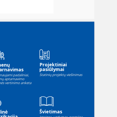
Projektiniai
menų
pasiūlymai
arnavimas
Statinių projektų viešinimas
naujami padaliniai,
nų aptarnavimo
ės vertinimo anketa
Švietimas
linė
rikacija