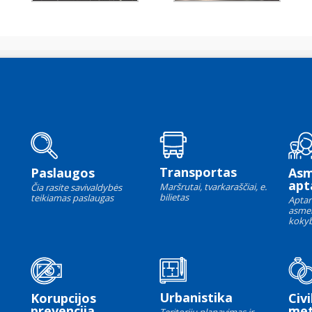
Transportas
Paslaugos
As
apt
Maršrutai, tvarkaraščiai, e.
Čia rasite savivaldybės
bilietas
teikiamas paslaugas
Aptar
asme
kokyb
Urbanistika
Korupcijos
Civi
prevencija
met