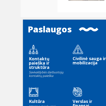
Paslaugos
Civilinė sauga ir
Kontaktų
mobilizacija
paieška ir
struktūra
Savivaldybės darbuotojų
kontaktų paieška
Kultūra
Verslas ir
finansai