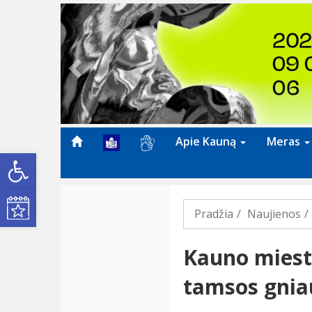
Previous
Apie Kauną
Meras
Open toolbar
Kultūros renginiai
Pradžia
Naujienos
Kauno miestą
tamsos gnia