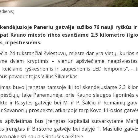
adienis)
endėjusioje Panerių gatvėje sužibo 76 nauji ryškūs ir
i pat Kauno miesto ribos esančiame 2,5 kilometro ilgio
, ir pėstiesiems.
čia 24 tūkstančiai šviestuvų, mieste dar yra vietų, kurios
ame dviem kryptimis – vienur apšviečiame neapšviestas
ą keičiame ryškesnėmis ir taupesnėmis LED lempomis“, – 
aus pavaduotojas Vilius Šiliauskas.
imas buvo įrengtas tamsoje iki tol skendėjusiame 2,3 kilom
ir pėsčiųjų take Panemunėje, prie Kauno slaugos ligoninės 
te ir Rasytės gatvėje bei M. ir P. Šalčių ir Romainių gat
 ir Savanorių prospekte, atkarpoje tarp Kovo 11-osios gatvė
s apšvietimas bus įrengtas kapitaliai sutvarkytame Mari
 įrengtas ir Birštono gatvėje bei dalyje T. Masiulio gatvės
vo pakeisti naujais Rotušės aikštėje.