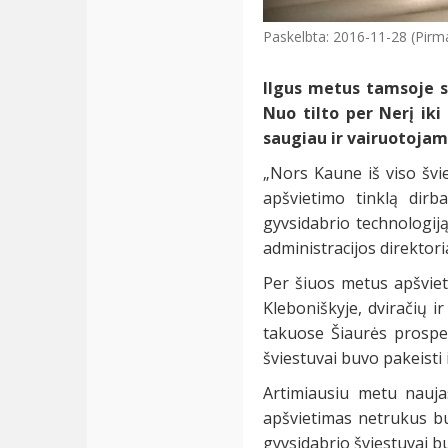
Paskelbta: 2016-11-28 (Pirm
Ilgus metus tamsoje sk
Nuo tilto per Nerį ik
saugiau ir vairuotojams
„Nors Kaune iš viso švie
apšvietimo tinklą dirb
gyvsidabrio technologij
administracijos direktori
Per šiuos metus apšviet
Kleboniškyje, dviračių 
takuose Šiaurės prospek
šviestuvai buvo pakeisti
Artimiausiu metu nauja
apšvietimas netrukus bus
gyvsidabrio šviestuvai bu