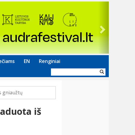
Next
ečiams
EN
Renginiai
Paieškos
forma
s gniaužtų
vaduota iš