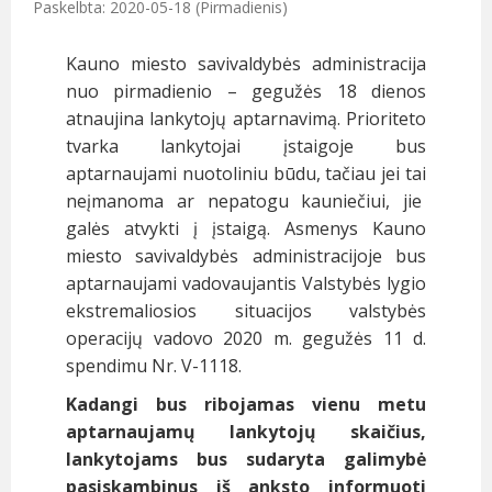
Paskelbta: 2020-05-18 (Pirmadienis)
Kauno miesto savivaldybės administracija
nuo pirmadienio – gegužės 18 dienos
atnaujina lankytojų aptarnavimą. Prioriteto
tvarka lankytojai įstaigoje bus
aptarnaujami nuotoliniu būdu, tačiau jei tai
neįmanoma ar nepatogu kauniečiui, jie
galės atvykti į įstaigą. Asmenys Kauno
miesto savivaldybės administracijoje bus
aptarnaujami vadovaujantis Valstybės lygio
ekstremaliosios situacijos valstybės
operacijų vadovo 2020 m. gegužės 11 d.
spendimu Nr. V-1118.
Kadangi bus ribojamas vienu metu
aptarnaujamų lankytojų skaičius,
lankytojams bus sudaryta galimybė
pasiskambinus iš anksto informuoti