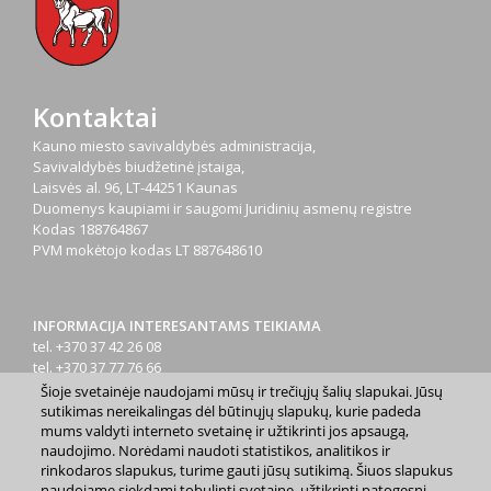
Kontaktai
Kauno miesto savivaldybės administracija,
Savivaldybės biudžetinė įstaiga,
Laisvės al. 96, LT-44251 Kaunas
Duomenys kaupiami ir saugomi Juridinių asmenų registre
Kodas
188764867
PVM mokėtojo kodas
LT 887648610
INFORMACIJA INTERESANTAMS TEIKIAMA
tel. +370 37 42 26 08
tel. +370 37 77 76 66
tel. +370 660 07000
Šioje svetainėje naudojami mūsų ir trečiųjų šalių slapukai. Jūsų
el. p.
info@kaunas.lt
sutikimas nereikalingas dėl būtinųjų slapukų, kurie padeda
mums valdyti interneto svetainę ir užtikrinti jos apsaugą,
naudojimo. Norėdami naudoti statistikos, analitikos ir
rinkodaros slapukus, turime gauti jūsų sutikimą. Šiuos slapukus
naudojame siekdami tobulinti svetainę, užtikrinti patogesnį