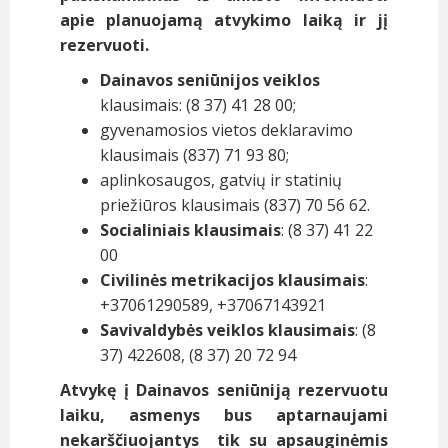
apie planuojamą atvykimo laiką ir jį
rezervuoti.
Dainavos seniūnijos veiklos
klausimais: (8 37) 41 28 00;
gyvenamosios vietos deklaravimo
klausimais (837) 71 93 80;
aplinkosaugos, gatvių ir statinių
priežiūros klausimais (837) 70 56 62.
Socialiniais klausimais
:
(8 37) 41 22
00
Civilinės metrikacijos klausimais
:
+37061290589, +37067143921
Savivaldybės veiklos klausimais
: (8
37) 422608, (8 37) 20 72 94
Atvykę į Dainavos seniūniją rezervuotu
laiku, asmenys bus aptarnaujami
nekarščiuojantys tik su apsauginėmis