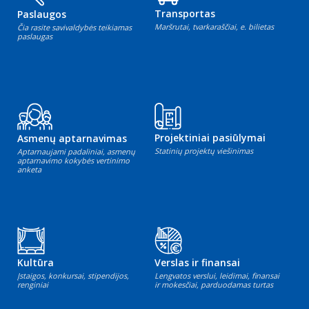
Transportas
Paslaugos
Maršrutai, tvarkaraščiai, e. bilietas
Čia rasite savivaldybės teikiamas
paslaugas
Projektiniai pasiūlymai
Asmenų aptarnavimas
Statinių projektų viešinimas
Aptarnaujami padaliniai, asmenų
aptarnavimo kokybės vertinimo
anketa
Kultūra
Verslas ir finansai
Įstaigos, konkursai, stipendijos,
Lengvatos verslui, leidimai, finansai
renginiai
ir mokesčiai, parduodamas turtas