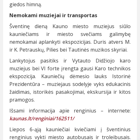
giedos himną.
Nemokami muziejai ir transportas
Šventinę dieną Kauno miesto muziejus siūlo
kauniečiams ir miesto svečiams galimybę
nemokamai aplankyti ekspozicijas. Duris atvers M.
ir K. Petrauskų, Pilies bei Tautinės muzikos skyriai.
Lankytojus pasitiks ir Vytauto Didžiojo karo
muziejus bei VI forte įrengta gausi Karo technikos
ekspozicija. Kauniečių dėmesio lauks Istorinė
Prezidentūra – muziejaus sodelyje vyks edukacinis
žaidimas, istorikės pasakojimai, ekskursija ir kitos
pramogos.
Išsami informacija apie renginius – internete:
kaunas.lt/renginiai/162511/
Liepos 6-ąją kauniečiai kviečiami į šventinius
renginius vykti miesto autobusais ir troleibusais.