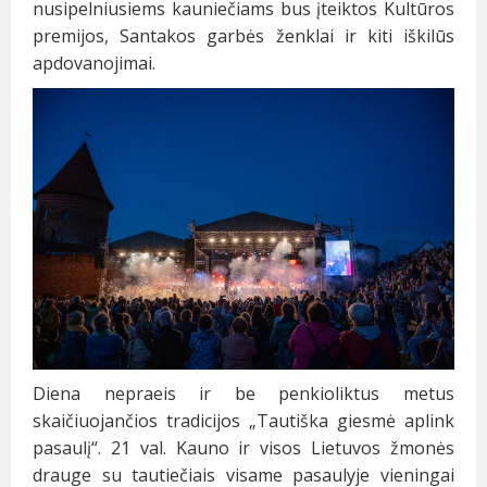
nusipelniusiems kauniečiams bus įteiktos Kultūros
premijos, Santakos garbės ženklai ir kiti iškilūs
apdovanojimai.
Diena nepraeis ir be penkioliktus metus
skaičiuojančios tradicijos „Tautiška giesmė aplink
pasaulį“. 21 val. Kauno ir visos Lietuvos žmonės
drauge su tautiečiais visame pasaulyje vieningai