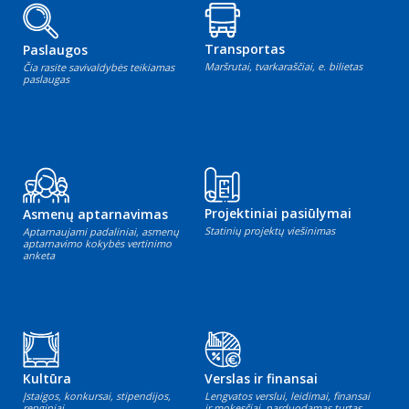
Transportas
Paslaugos
Maršrutai, tvarkaraščiai, e. bilietas
Čia rasite savivaldybės teikiamas
paslaugas
Projektiniai pasiūlymai
Asmenų aptarnavimas
Statinių projektų viešinimas
Aptarnaujami padaliniai, asmenų
aptarnavimo kokybės vertinimo
anketa
Kultūra
Verslas ir finansai
Įstaigos, konkursai, stipendijos,
Lengvatos verslui, leidimai, finansai
renginiai
ir mokesčiai, parduodamas turtas