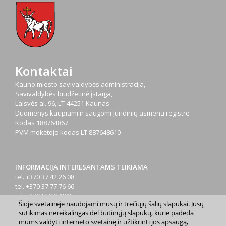
Kontaktai
Kauno miesto savivaldybės administracija,
Savivaldybės biudžetinė įstaiga,
Laisvės al. 96, LT-44251 Kaunas
Duomenys kaupiami ir saugomi Juridinių asmenų registre
Kodas
188764867
PVM mokėtojo kodas
LT 887648610
INFORMACIJA INTERESANTAMS TEIKIAMA
tel. +370 37 42 26 08
tel. +370 37 77 76 66
tel. +370 660 07000
Šioje svetainėje naudojami mūsų ir trečiųjų šalių slapukai. Jūsų
el. p.
info@kaunas.lt
sutikimas nereikalingas dėl būtinųjų slapukų, kurie padeda
mums valdyti interneto svetainę ir užtikrinti jos apsaugą,