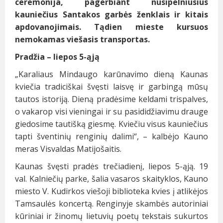
ceremonija, pagerbiant nusipelniusius
kauniečius Santakos garbės ženklais ir kitais
apdovanojimais. Tądien mieste kursuos
nemokamas viešasis transportas.
Pradžia – liepos
5
-ąją
„Karaliaus Mindaugo karūnavimo dieną Kaunas
kviečia tradiciškai švęsti laisvę ir garbingą mūsų
tautos istoriją. Dieną pradėsime keldami trispalves,
o vakarop visi vieningai ir su pasididžiavimu drauge
giedosime tautišką giesmę. Kviečiu visus kauniečius
tapti šventinių renginių dalimi“, – kalbėjo Kauno
meras Visvaldas Matijošaitis.
Kaunas švęsti pradės trečiadienį, liepos 5-ąją. 19
val. Kalniečių parke, šalia vasaros skaityklos, Kauno
miesto V. Kudirkos viešoji biblioteka kvies į atlikėjos
Tamsaulės koncertą. Renginyje skambės autoriniai
kūriniai ir žinomų lietuvių poetų tekstais sukurtos