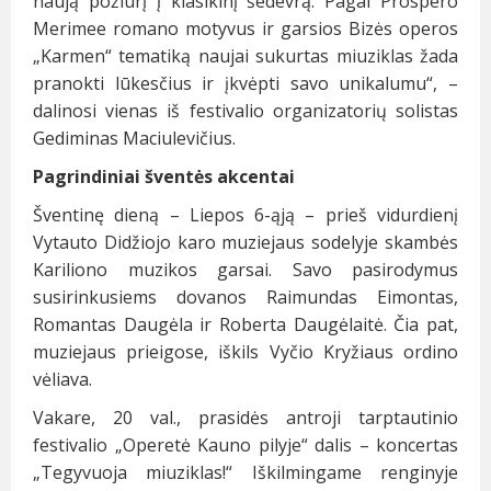
naują požiūrį į klasikinį šedevrą. Pagal Prospero
Merimee romano motyvus ir garsios Bizės operos
„Karmen“ tematiką naujai sukurtas miuziklas žada
pranokti lūkesčius ir įkvėpti savo unikalumu“, –
dalinosi vienas iš festivalio organizatorių solistas
Gediminas Maciulevičius.
Pagrindiniai šventės akcentai
Šventinę dieną – Liepos 6-ąją – prieš vidurdienį
Vytauto Didžiojo karo muziejaus sodelyje skambės
Kariliono muzikos garsai. Savo pasirodymus
susirinkusiems dovanos Raimundas Eimontas,
Romantas Daugėla ir Roberta Daugėlaitė. Čia pat,
muziejaus prieigose, iškils Vyčio Kryžiaus ordino
vėliava.
Vakare, 20 val., prasidės antroji tarptautinio
festivalio „Operetė Kauno pilyje“ dalis – koncertas
„Tegyvuoja miuziklas!“ Iškilmingame renginyje