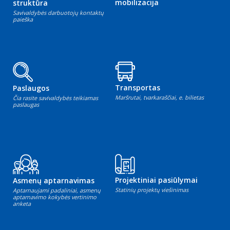
mobilizacija
struktūra
Savivaldybės darbuotojų kontaktų
paieška
Transportas
Paslaugos
Maršrutai, tvarkaraščiai, e. bilietas
Čia rasite savivaldybės teikiamas
paslaugas
Projektiniai pasiūlymai
Asmenų aptarnavimas
Statinių projektų viešinimas
Aptarnaujami padaliniai, asmenų
aptarnavimo kokybės vertinimo
anketa