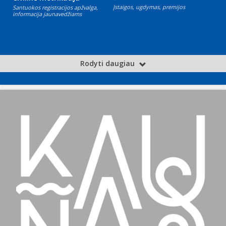
Įstaigos, ugdymas, premijos
Santuokos registracijos apžvalga,
informacija jaunavedžiams
Rodyti daugiau