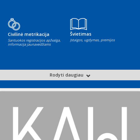
Švietimas
Civilinė metrikacija
Įstaigos, ugdymas, premijos
Santuokos registracijos apžvalga,
informacija jaunavedžiams
Rodyti daugiau