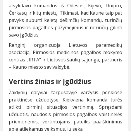
atvykdavo komandos iš Odesos, Kijevo, Dnipro,
Čerkasų ir kitų miestų. Tikimasi, kad Kaune taip pat
pavyks suburti keletą dešimčių komandų, turinčių
pirmosios pagalbos pažymėjimus ir norinčių gilinti
savo įgūdžius.
Renginį organizuoja Lietuvos paramedikų
asociacija, Pirmosios medicinos pagalbos mokymo
centras „IRTA“ ir Lietuvos šaulių sąjunga, partneris
– Kauno miesto savivaldybė.
Vertins žinias ir įgūdžius
Žaidynių dalyviai tarpusavyje varžysis penkiose
praktinėse užduotyse. Kiekviena komanda turės
atlikti pirminį situacijos vertinimą. Spręsdami
užduotis, naudosis pirmosios pagalbos vaistinėlės
priemonėmis, vertintojams pateiks paaiškinimus
apie atliekamus veiksmus, jų seką.