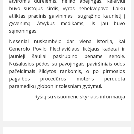
atviromis durelėmis, neliko abejingas. Keleiviui
buvo sustojus širdis, vyras nebekvėpavo. Laiku
atliktas pradinis gaivinimas sugrąžino kaunietį į
gyvenimą. Atvykus medikams, jis jau buvo
sąmoningas.
Neseniai nuskambėjo dar viena istorija, kai
Generolo Povilo Plechavičiaus licėjaus kadetai ir
jaunieji šauliai pasirūpino bename senole.
Nušalusios pėdos su pavojingais paviršiniais odos
pažeidimais šildytos rankomis, o po pirmosios
pagalbos procedūros moteris perduota
paramedikų globon ir tolesniam gydymui.
Ryšių su visuomene skyriaus informacija