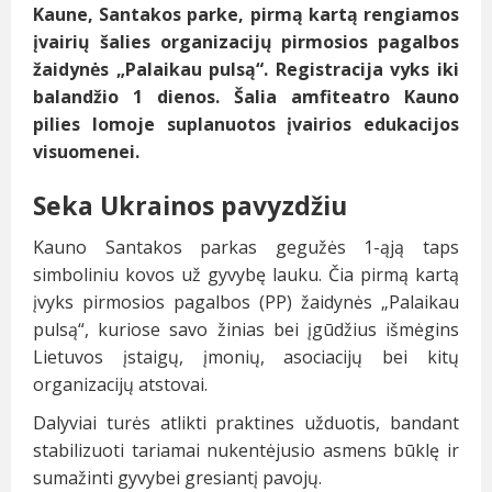
Kaune, Santakos parke, pirmą kartą rengiamos
įvairių šalies organizacijų pirmosios pagalbos
žaidynės „Palaikau pulsą“. Registracija vyks iki
balandžio 1 dienos. Šalia amfiteatro Kauno
pilies lomoje suplanuotos įvairios edukacijos
visuomenei.
Seka Ukrainos pavyzdžiu
Kauno Santakos parkas gegužės 1-ąją taps
simboliniu kovos už gyvybę lauku. Čia pirmą kartą
įvyks pirmosios pagalbos (PP) žaidynės „Palaikau
pulsą“, kuriose savo žinias bei įgūdžius išmėgins
Lietuvos įstaigų, įmonių, asociacijų bei kitų
organizacijų atstovai.
Dalyviai turės atlikti praktines užduotis, bandant
stabilizuoti tariamai nukentėjusio asmens būklę ir
sumažinti gyvybei gresiantį pavojų.