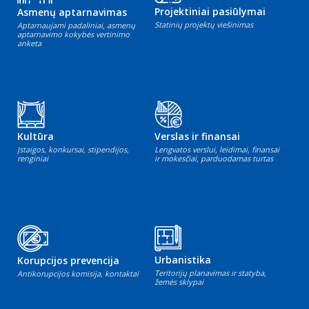
Projektiniai pasiūlymai
Asmenų aptarnavimas
Statinių projektų viešinimas
Aptarnaujami padaliniai, asmenų
aptarnavimo kokybės vertinimo
anketa
Kultūra
Verslas ir finansai
Įstaigos, konkursai, stipendijos,
Lengvatos verslui, leidimai, finansai
renginiai
ir mokesčiai, parduodamas turtas
Urbanistika
Korupcijos prevencija
Teritorijų planavimas ir statyba,
Antikorupcijos komisija, kontaktai
žemės sklypai