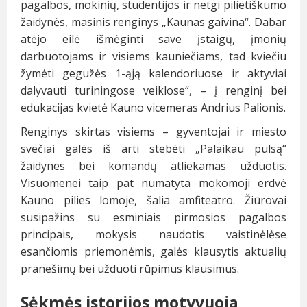
pagalbos, mokinių, studentijos ir netgi pilietiškumo
žaidynės, masinis renginys „Kaunas gaivina“. Dabar
atėjo eilė išmėginti save įstaigų, įmonių
darbuotojams ir visiems kauniečiams, tad kviečiu
žymėti gegužės 1-ąją kalendoriuose ir aktyviai
dalyvauti turiningose veiklose“, – į renginį bei
edukacijas kvietė Kauno vicemeras Andrius Palionis.
Renginys skirtas visiems – gyventojai ir miesto
svečiai galės iš arti stebėti „Palaikau pulsą“
žaidynes bei komandų atliekamas užduotis.
Visuomenei taip pat numatyta mokomoji erdvė
Kauno pilies lomoje, šalia amfiteatro. Žiūrovai
susipažins su esminiais pirmosios pagalbos
principais, mokysis naudotis vaistinėlėse
esančiomis priemonėmis, galės klausytis aktualių
pranešimų bei užduoti rūpimus klausimus.
Sėkmės istorijos motyvuoja