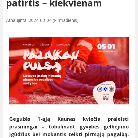
patirtis – kiekvienam
Atnaujinta: 2024-03-04 (Pirmadienis)
Gegužės 1-ąją Kaunas kviečia praleisti
prasmingai – tobulinant gyvybės gelbėjimo
įgūdžius bei mokantis teikti pirmąją pagalbą.