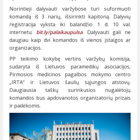
Norintieji dalyvauti varžybose turi suformuoti
komandą iš 3 narių, išsirinkti kapitoną. Dalyvių
registracija vyksta iki balandžio 1 d. 10 val.
internetu:
bit.ly/palaikaupulsa
. Dalyvauti gali ne
daugiau kaip dvi komandos iš vienos įstaigos ar
organizacijos.
PP teikimo kokybę vertins varžybų komisija,
sudaryta iš Lietuvos paramedikų asociacijos,
Pirmosios medicinos pagalbos mokymo centro
„IRTA“ ir Lietuvos šaulių sąjungos atstovų.
Daugiausia taškų surinkusios nugalėtojų
komandos bus apdovanotos organizatorių prizais
ir padėkomis.