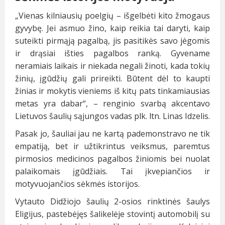
„Vienas kilniausių poelgių – išgelbėti kito žmogaus
gyvybę. Jei asmuo žino, kaip reikia tai daryti, kaip
suteikti pirmąją pagalbą, jis pasitikės savo jėgomis
ir drąsiai išties pagalbos ranką. Gyvename
neramiais laikais ir niekada negali žinoti, kada tokių
žinių, įgūdžių gali prireikti. Būtent dėl to kaupti
žinias ir mokytis vieniems iš kitų pats tinkamiausias
metas yra dabar“, – renginio svarbą akcentavo
Lietuvos šaulių sąjungos vadas plk. ltn. Linas Idzelis.
Pasak jo, šauliai jau ne kartą pademonstravo ne tik
empatiją, bet ir užtikrintus veiksmus, paremtus
pirmosios medicinos pagalbos žiniomis bei nuolat
palaikomais įgūdžiais. Tai įkvepiančios ir
motyvuojančios sėkmės istorijos.
Vytauto Didžiojo šaulių 2-osios rinktinės šaulys
Eligijus, pastebėjęs šalikelėje stovintį automobilį su