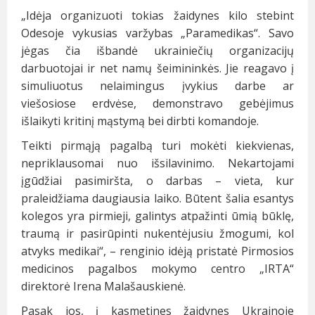
„Idėja organizuoti tokias žaidynes kilo stebint
Odesoje vykusias varžybas „Paramedikas“. Savo
jėgas čia išbandė ukrainiečių organizacijų
darbuotojai ir net namų šeimininkės. Jie reagavo į
simuliuotus nelaimingus įvykius darbe ar
viešosiose erdvėse, demonstravo gebėjimus
išlaikyti kritinį mąstymą bei dirbti komandoje.
Teikti pirmąją pagalbą turi mokėti kiekvienas,
nepriklausomai nuo išsilavinimo. Nekartojami
įgūdžiai pasimiršta, o darbas – vieta, kur
praleidžiama daugiausia laiko. Būtent šalia esantys
kolegos yra pirmieji, galintys atpažinti ūmią būklę,
traumą ir pasirūpinti nukentėjusiu žmogumi, kol
atvyks medikai“, – renginio idėją pristatė Pirmosios
medicinos pagalbos mokymo centro „IRTA“
direktorė Irena Malašauskienė.
Pasak jos, į kasmetines žaidynes Ukrainoje