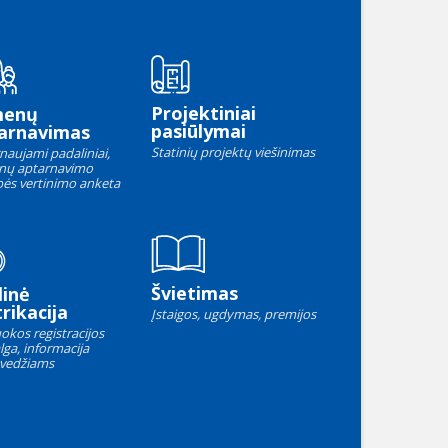
Projektiniai
menų
pasiūlymai
arnavimas
Statinių projektų viešinimas
naujami padaliniai,
nų aptarnavimo
ės vertinimo anketa
Švietimas
linė
rikacija
Įstaigos, ugdymas, premijos
okos registracijos
lga, informacija
vedžiams