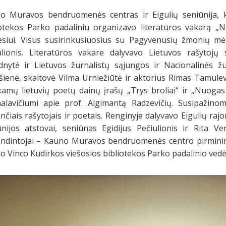
o Muravos bendruomenės centras ir Eigulių seniūnija, 
iotekos Parko padaliniu organizavo literatūros vakarą 
siui. Visus susirinkusiuosius su Pagyvenusių žmonių mėn
ulionis. Literatūros vakare dalyvavo Lietuvos rašytojų 
dnytė ir Lietuvos žurnalistų sąjungos ir Nacionalinės žu
ienė, skaitovė Vilma Urniežiūtė ir aktorius Rimas Tamulev
ekamų lietuvių poetų dainų įrašų „Trys broliai“ ir „Nuoga
alavičiumi apie prof. Algimantą Radzevičių. Susipažino
nčiais rašytojais ir poetais. Renginyje dalyvavo Eigulių ra
ūnijos atstovai, seniūnas Egidijus Pečiulionis ir Rita V
endintojai – Kauno Muravos bendruomenės centro pirminink
 Vinco Kudirkos viešosios bibliotekos Parko padalinio vedėja