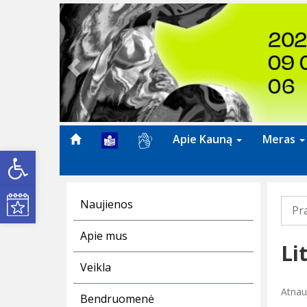
Previous
Apie Kauną
Meras
Open toolbar
Kultūros renginiai
Naujienos
Pr
Apie mus
Li
Veikla
Atnau
Bendruomenė