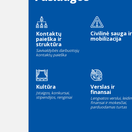
Civilinė sauga ir
Kontaktų
mobilizacija
paieška ir
struktūra
Savivaldybės darbuotojų
kontaktų paieška
Kultūra
Verslas ir
finansai
Įstaigos, konkursai,
stipendijos, renginiai
Lengvatos verslui, leidim
finansai ir mokesčiai,
parduodamas turtas