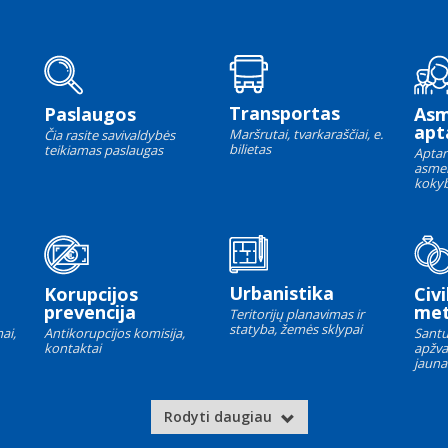
Transportas
Paslaugos
As
apt
Maršrutai, tvarkaraščiai, e.
Čia rasite savivaldybės
bilietas
teikiamas paslaugas
Aptar
asme
kokyb
Urbanistika
Korupcijos
Civi
prevencija
met
Teritorijų planavimas ir
statyba, žemės sklypai
ai,
Antikorupcijos komisija,
Santu
kontaktai
apžva
jauna
Rodyti daugiau