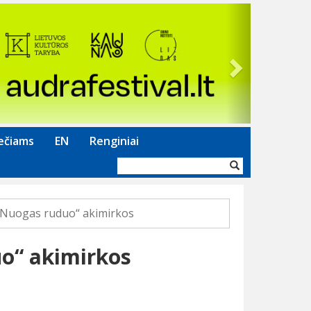
Next
ečiams
EN
Renginiai
Paieškos
forma
„Nuogas ruduo“ akimirkos
uo“ akimirkos