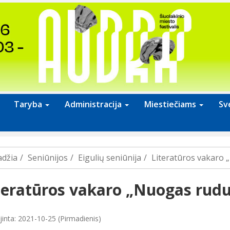
Taryba
Administracija
Miestiečiams
Sv
adžia
Seniūnijos
Eigulių seniūnija
Literatūros vakaro 
teratūros vakaro „Nuogas rud
jinta: 2021-10-25 (Pirmadienis)