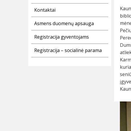
Kaun
Kontaktai
bibl
mėne
Asmens duomenų apsauga
Peči
Registracija gyventojams
Pere
Dumš
Registracija – socialinė parama
atli
Karm
kuria
seni
įgyv
Kauno