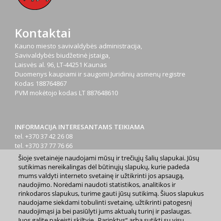
Kontaktai
Kauno miesto savivaldybės administracija,
Savivaldybės biudžetinė įstaiga,
Laisvės al. 96, LT-44251 Kaunas
Duomenys kaupiami ir saugomi Juridinių asmenų registre
Kodas
188764867
PVM mokėtojo kodas
LT 887648610
INFORMACIJA INTERESANTAMS TEIKIAMA
tel. +370 37 42 26 08
tel. +370 37 77 76 66
tel. +370 660 07000
Šioje svetainėje naudojami mūsų ir trečiųjų šalių slapukai. Jūsų
el. p.
info@kaunas.lt
sutikimas nereikalingas dėl būtinųjų slapukų, kurie padeda
mums valdyti interneto svetainę ir užtikrinti jos apsaugą,
naudojimo. Norėdami naudoti statistikos, analitikos ir
rinkodaros slapukus, turime gauti jūsų sutikimą. Šiuos slapukus
naudojame siekdami tobulinti svetainę, užtikrinti patogesnį
naudojimąsi ja bei pasiūlyti jums aktualų turinį ir paslaugas.
Juos galite pakeisti skiltyje „Parinktys“ arba sutikti su visų