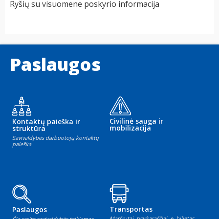
Ryšių su visuomene poskyrio informacija
Paslaugos
Civilinė sauga ir
Kontaktų paieška ir
mobilizacija
struktūra
Savivaldybės darbuotojų kontaktų
paieška
Transportas
Paslaugos
Maršrutai, tvarkaraščiai, e. bilietas
Čia rasite savivaldybės teikiamas