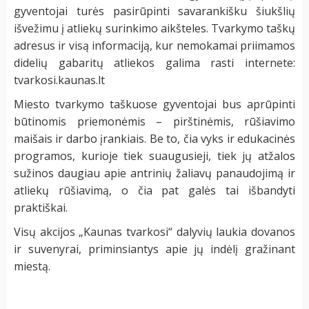
gyventojai turės pasirūpinti savarankišku šiukšlių
išvežimu į atliekų surinkimo aikšteles. Tvarkymo taškų
adresus ir visą informaciją, kur nemokamai priimamos
didelių gabaritų atliekos galima rasti internete:
tvarkosi.kaunas.lt
Miesto tvarkymo taškuose gyventojai bus aprūpinti
būtinomis priemonėmis – pirštinėmis, rūšiavimo
maišais ir darbo įrankiais. Be to, čia vyks ir edukacinės
programos, kurioje tiek suaugusieji, tiek jų atžalos
sužinos daugiau apie antrinių žaliavų panaudojimą ir
atliekų rūšiavimą, o čia pat galės tai išbandyti
praktiškai.
Visų akcijos „Kaunas tvarkosi“ dalyvių laukia dovanos
ir suvenyrai, priminsiantys apie jų indėlį gražinant
miestą.