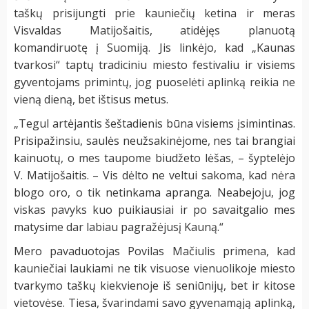
taškų prisijungti prie kauniečių ketina ir meras
Visvaldas Matijošaitis, atidėjęs planuotą
komandiruotę į Suomiją. Jis linkėjo, kad „Kaunas
tvarkosi“ taptų tradiciniu miesto festivaliu ir visiems
gyventojams primintų, jog puoselėti aplinką reikia ne
vieną dieną, bet ištisus metus.
„Tegul artėjantis šeštadienis būna visiems įsimintinas.
Prisipažinsiu, saulės neužsakinėjome, nes tai brangiai
kainuotų, o mes taupome biudžeto lėšas, – šyptelėjo
V. Matijošaitis. – Vis dėlto ne veltui sakoma, kad nėra
blogo oro, o tik netinkama apranga. Neabejoju, jog
viskas pavyks kuo puikiausiai ir po savaitgalio mes
matysime dar labiau pagražėjusį Kauną.“
Mero pavaduotojas Povilas Mačiulis primena, kad
kauniečiai laukiami ne tik visuose vienuolikoje miesto
tvarkymo taškų kiekvienoje iš seniūnijų, bet ir kitose
vietovėse. Tiesa, švarindami savo gyvenamąją aplinką,