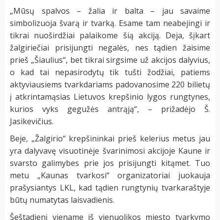
„Mūsų spalvos – žalia ir balta – jau savaime
simbolizuoja švarą ir tvarką. Esame tam neabejingi ir
tikrai nuoširdžiai palaikome šią akciją. Deja, šįkart
žalgiriečiai prisijungti negalės, nes tądien žaisime
prieš „Šiaulius“, bet tikrai sirgsime už akcijos dalyvius,
o kad tai nepasirodytų tik tušti žodžiai, patiems
aktyviausiems tvarkdariams padovanosime 220 bilietų
į atkrintamąsias Lietuvos krepšinio lygos rungtynes,
kurios vyks gegužės antrąją“, – prižadėjo Š.
Jasikevičius.
Beje, „Žalgirio“ krepšininkai prieš kelerius metus jau
yra dalyvavę visuotinėje švarinimosi akcijoje Kaune ir
svarsto galimybes prie jos prisijungti kitąmet. Tuo
metu „Kaunas tvarkosi“ organizatoriai juokauja
prašysiantys LKL, kad tądien rungtynių tvarkaraštyje
būtų numatytas laisvadienis.
Šeštadienį viename iš vienuolikos miesto tvarkymo