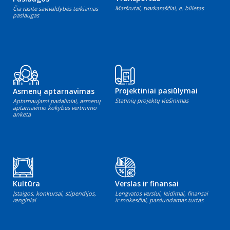
Maršrutai, tvarkaraščiai, e. bilietas
Čia rasite savivaldybės teikiamas
paslaugas
Projektiniai pasiūlymai
Asmenų aptarnavimas
Statinių projektų viešinimas
Aptarnaujami padaliniai, asmenų
aptarnavimo kokybės vertinimo
anketa
Kultūra
Verslas ir finansai
Įstaigos, konkursai, stipendijos,
Lengvatos verslui, leidimai, finansai
renginiai
ir mokesčiai, parduodamas turtas