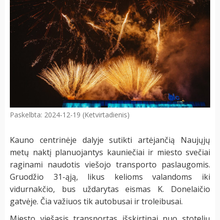
Paskelbta: 2024-12-19 (Ketvirtadienis)
Kauno centrinėje dalyje sutikti artėjančią Naujųjų
metų naktį planuojantys kauniečiai ir miesto svečiai
raginami naudotis viešojo transporto paslaugomis.
Gruodžio 31-ąją, likus kelioms valandoms iki
vidurnakčio, bus uždarytas eismas K. Donelaičio
gatvėje. Čia važiuos tik autobusai ir troleibusai.
Miesto viešasis transportas išskirtinai nuo stotelių