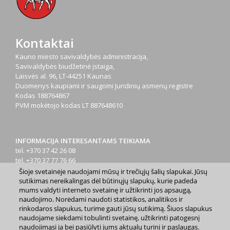
Kontaktai
Kauno miesto savivaldybės administracija,
Savivaldybės biudžetinė įstaiga,
Laisvės al. 96, LT-44251 Kaunas
Duomenys kaupiami ir saugomi Juridinių asmenų registre
Kodas
188764867
PVM mokėtojo kodas
LT 887648610
INFORMACIJA INTERESANTAMS TEIKIAMA
tel. +370 37 42 26 08
tel. +370 37 77 76 66
tel. +370 660 07000
Šioje svetainėje naudojami mūsų ir trečiųjų šalių slapukai. Jūsų
el. p.
info@kaunas.lt
sutikimas nereikalingas dėl būtinųjų slapukų, kurie padeda
mums valdyti interneto svetainę ir užtikrinti jos apsaugą,
naudojimo. Norėdami naudoti statistikos, analitikos ir
rinkodaros slapukus, turime gauti jūsų sutikimą. Šiuos slapukus
naudojame siekdami tobulinti svetainę, užtikrinti patogesnį
naudojimąsi ja bei pasiūlyti jums aktualų turinį ir paslaugas.