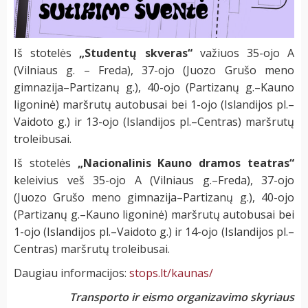
Iš stotelės
„Studentų skveras“
važiuos 35-ojo A
(Vilniaus g. – Freda), 37-ojo (Juozo Grušo meno
gimnazija–Partizanų g.), 40-ojo (Partizanų g.–Kauno
ligoninė) maršrutų autobusai bei 1-ojo (Islandijos pl.–
Vaidoto g.) ir 13-ojo (Islandijos pl.–Centras) maršrutų
troleibusai.
Iš stotelės
„Nacionalinis Kauno dramos teatras“
keleivius veš 35-ojo A (Vilniaus g.–Freda), 37-ojo
(Juozo Grušo meno gimnazija–Partizanų g.), 40-ojo
(Partizanų g.–Kauno ligoninė) maršrutų autobusai bei
1-ojo (Islandijos pl.–Vaidoto g.) ir 14-ojo (Islandijos pl.–
Centras) maršrutų troleibusai.
Daugiau informacijos:
stops.lt/kaunas/
Transporto ir eismo organizavimo skyriaus