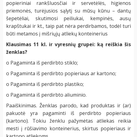
popieriniai rankšluosčiai ir servetėlės, higienos
priemonės, turėjusios sąlytį su mūsų kūnu – dantų
šepetėliai, skutimosi peiliukai, kempinės, ausų
krapštukai ir kt., taip pat nėra perdirbamos, todėl turi
būti metamos į mišriųjų atliekų konteinerius
Klausimas 11 kl. ir vyresnių grupei: ką reiškia šis
ženklas?
o Pagaminta iš perdirbto stiklo;
o Pagaminta iš perdirbto popieriaus ar kartono;
o Pagaminta iš perdirbto plastiko;
o Pagaminta iš perdirbto aliuminio.
Paaiškinimas. Ženklas parodo, kad produktas ir (ar)
pakuotė yra pagaminti iš perdirbto popieriaus
(kartono). Tokiu ženklu pažymėtas atliekas reikia
mesti į rūšiavimo konteinerius, skirtus popieriaus ir
kartono atliekoms.