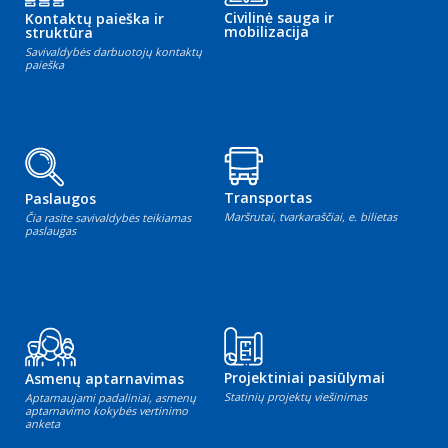
Civilinė sauga ir
Kontaktų paieška ir
mobilizacija
struktūra
Savivaldybės darbuotojų kontaktų
paieška
Transportas
Paslaugos
Maršrutai, tvarkaraščiai, e. bilietas
Čia rasite savivaldybės teikiamas
paslaugas
Projektiniai pasiūlymai
Asmenų aptarnavimas
Statinių projektų viešinimas
Aptarnaujami padaliniai, asmenų
aptarnavimo kokybės vertinimo
anketa