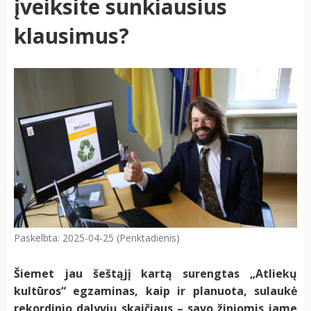
įveiksite sunkiausius
klausimus?
Paskelbta: 2025-04-25 (Penktadienis)
Šiemet jau šeštąjį kartą surengtas „Atliekų
kultūros“ egzaminas, kaip ir planuota, sulaukė
rekordinio dalyvių skaičiaus – savo žiniomis jame