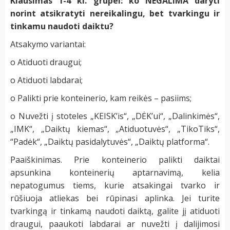
Klausimas 1-4 kl. grupei: ko NEGALIMA daryti
norint atsikratyti nereikalingu, bet tvarkingu ir
tinkamu naudoti daiktu?
Atsakymo variantai:
o Atiduoti draugui;
o Atiduoti labdarai;
o Palikti prie konteinerio, kam reikės – pasiims;
o Nuvežti į stoteles „KEISK’is“, „DĖK’ui“, „Dalinkimės“,
„IMK“, „Daiktų kiemas“, „Atiduotuvės“, „TikoTiks“,
“Padėk“, „Daiktų pasidalytuvės“, „Daiktų platforma“.
Paaiškinimas. Prie konteinerio palikti daiktai
apsunkina konteinerių aptarnavimą, kelia
nepatogumus tiems, kurie atsakingai tvarko ir
rūšiuoja atliekas bei rūpinasi aplinka. Jei turite
tvarkingą ir tinkamą naudoti daiktą, galite jį atiduoti
draugui, paaukoti labdarai ar nuvežti į dalijimosi