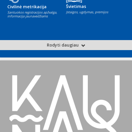
Švietimas
Civilinė metrikacija
Įstaigos, ugdymas, premijos
Santuokos registracijos apžvalga,
informacija jaunavedžiams
Rodyti daugiau