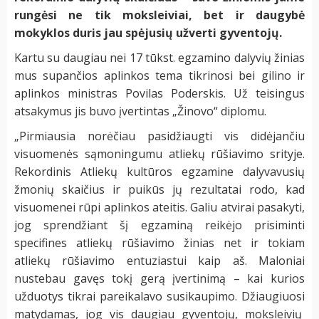
rungėsi ne tik moksleiviai, bet ir daugybė
mokyklos duris jau spėjusių užverti gyventojų.
Kartu su daugiau nei 17 tūkst. egzamino dalyvių žinias
mus supančios aplinkos tema tikrinosi bei gilino ir
aplinkos ministras Povilas Poderskis. Už teisingus
atsakymus jis buvo įvertintas „Žinovo“ diplomu.
„Pirmiausia norėčiau pasidžiaugti vis didėjančiu
visuomenės sąmoningumu atliekų rūšiavimo srityje.
Rekordinis Atliekų kultūros egzamine dalyvavusių
žmonių skaičius ir puikūs jų rezultatai rodo, kad
visuomenei rūpi aplinkos ateitis. Galiu atvirai pasakyti,
jog sprendžiant šį egzaminą reikėjo prisiminti
specifines atliekų rūšiavimo žinias net ir tokiam
atliekų rūšiavimo entuziastui kaip aš. Maloniai
nustebau gavęs tokį gerą įvertinimą – kai kurios
užduotys tikrai pareikalavo susikaupimo. Džiaugiuosi
matydamas, jog vis daugiau gyventojų, moksleivių