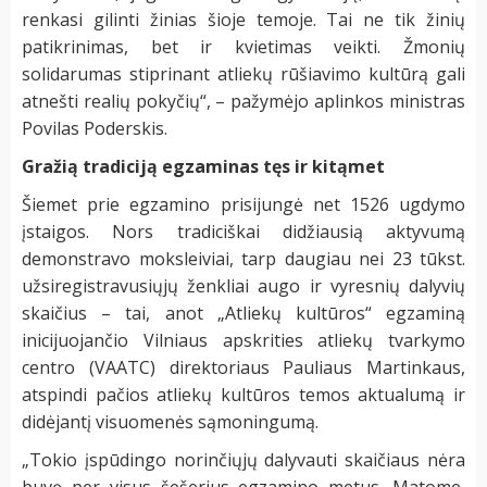
renkasi gilinti žinias šioje temoje. Tai ne tik žinių
patikrinimas, bet ir kvietimas veikti. Žmonių
solidarumas stiprinant atliekų rūšiavimo kultūrą gali
atnešti realių pokyčių“, – pažymėjo aplinkos ministras
Povilas Poderskis.
Gražią tradiciją egzaminas tęs ir kitąmet
Šiemet prie egzamino prisijungė net 1526 ugdymo
įstaigos. Nors tradiciškai didžiausią aktyvumą
demonstravo moksleiviai, tarp daugiau nei 23 tūkst.
užsiregistravusiųjų ženkliai augo ir vyresnių dalyvių
skaičius – tai, anot „Atliekų kultūros“ egzaminą
inicijuojančio Vilniaus apskrities atliekų tvarkymo
centro (VAATC) direktoriaus Pauliaus Martinkaus,
atspindi pačios atliekų kultūros temos aktualumą ir
didėjantį visuomenės sąmoningumą.
„Tokio įspūdingo norinčiųjų dalyvauti skaičiaus nėra
buvę per visus šešerius egzamino metus. Matome,