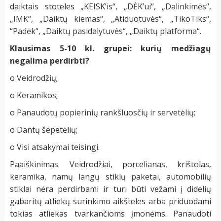
daiktais stoteles „KEISK’is“, „DĖK’ui“, „Dalinkimės“,
„IMK“, „Daiktų kiemas“, „Atiduotuvės“, „TikoTiks“,
“Padėk“, „Daiktų pasidalytuvės“, „Daiktų platforma“.
Klausimas 5-10 kl. grupei: kurių medžiagų
negalima perdirbti?
o Veidrodžių;
o Keramikos;
o Panaudotų popierinių rankšluosčių ir servetėlių;
o Dantų šepetėlių;
o Visi atsakymai teisingi.
Paaiškinimas. Veidrodžiai, porcelianas, krištolas,
keramika, namų langų stiklų paketai, automobilių
stiklai nėra perdirbami ir turi būti vežami į didelių
gabaritų atliekų surinkimo aikšteles arba priduodami
tokias atliekas tvarkančioms įmonėms. Panaudoti