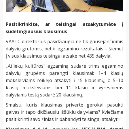
Pasitikrinkite, ar teisingai atsakytumėte į
sudėtingiausius klausimus
VAATC direktorius pasidžiaugia ne tik gausėjančiomis
dalyvių gretomis, bet ir egzamino rezultatais – šiemet
į visus klausimus teisingai atsakė net 435 dalyviai.
„Atliekų kultūros“ egzaminą sudarė trims egzamino
dalyvių grupėms parengti klausimai: 1–4 klasių
moksleiviams reikėjo atsakyti į 15 klausimų; o 5–10
klasių moksleiviams bei 11 klasių ir vyresniems
dalyviams testą sudarė 20 klausimų.
Smalsu, kuris klausimas privertė gerokai pasukti
galvas ir tapo didžiausiu iššūkiu dalyviams? Kviečiame
pasitikrinti savo žinias ir pabandyti teisingai atsakyti!