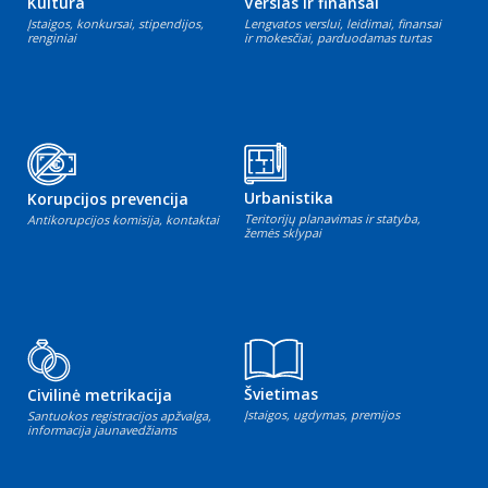
Kultūra
Verslas ir finansai
Įstaigos, konkursai, stipendijos,
Lengvatos verslui, leidimai, finansai
renginiai
ir mokesčiai, parduodamas turtas
Urbanistika
Korupcijos prevencija
Teritorijų planavimas ir statyba,
Antikorupcijos komisija, kontaktai
žemės sklypai
Švietimas
Civilinė metrikacija
Įstaigos, ugdymas, premijos
Santuokos registracijos apžvalga,
informacija jaunavedžiams