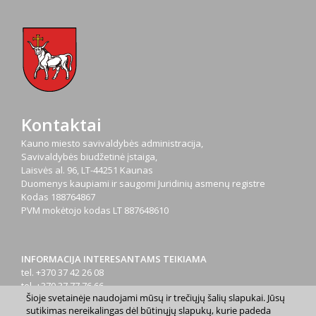
Kontaktai
Kauno miesto savivaldybės administracija,
Savivaldybės biudžetinė įstaiga,
Laisvės al. 96, LT-44251 Kaunas
Duomenys kaupiami ir saugomi Juridinių asmenų registre
Kodas
188764867
PVM mokėtojo kodas
LT 887648610
INFORMACIJA INTERESANTAMS TEIKIAMA
tel. +370 37 42 26 08
tel. +370 37 77 76 66
Šioje svetainėje naudojami mūsų ir trečiųjų šalių slapukai. Jūsų
tel. +370 660 07000
sutikimas nereikalingas dėl būtinųjų slapukų, kurie padeda
el. p.
info@kaunas.lt