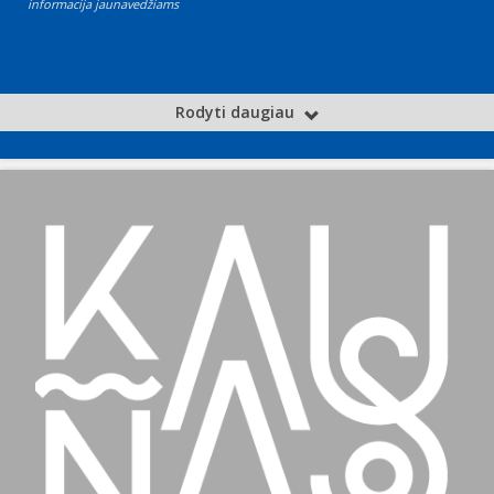
informacija jaunavedžiams
Rodyti daugiau