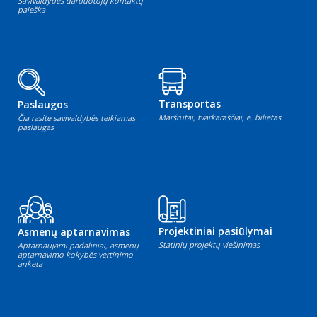
Savivaldybės darbuotojų kontaktų
paieška
Transportas
Paslaugos
Maršrutai, tvarkaraščiai, e. bilietas
Čia rasite savivaldybės teikiamas
paslaugas
Projektiniai pasiūlymai
Asmenų aptarnavimas
Statinių projektų viešinimas
Aptarnaujami padaliniai, asmenų
aptarnavimo kokybės vertinimo
anketa