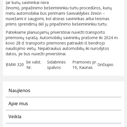
(ar kurių savininkai nėra
žinomi), pripažinimo bešeimininkiu turtu procedūros, kurių
metu automobiliai bus perimami Savivaldybės žinion –
nuvežami ir saugomi, kol atsiras savininkas arba teismas
priims sprendimą dėl jų pripažinimo bešeimininkiu turtu.
Pateikiame planuojamų priverstinai nuvežti transporto
priemonių sąrašą. Automobilių savininkų prašome iki 2024 m.
kovo 28 d. transporto priemones patraukti iš bendrojo
naudojimo vietų. Nepatraukus automobilių iki nurodytos
datos, jie bus nuvežti priverstinai.
be valst.
Sidabrinės
Pramonės pr.
BMW 320
Gričiupio
Nr.
spalvos
19, Kaunas
Naujienos
Apie mus
Veikla