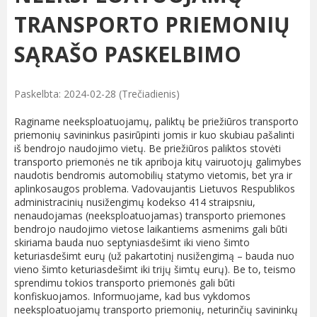
TRANSPORTO PRIEMONIŲ
SĄRAŠO PASKELBIMO
Paskelbta: 2024-02-28 (Trečiadienis)
Raginame neeksploatuojamų, paliktų be priežiūros transporto
priemonių savininkus pasirūpinti jomis ir kuo skubiau pašalinti
iš bendrojo naudojimo vietų. Be priežiūros paliktos stovėti
transporto priemonės ne tik apriboja kitų vairuotojų galimybes
naudotis bendromis automobilių statymo vietomis, bet yra ir
aplinkosaugos problema. Vadovaujantis Lietuvos Respublikos
administracinių nusižengimų kodekso 414 straipsniu,
nenaudojamas (neeksploatuojamas) transporto priemones
bendrojo naudojimo vietose laikantiems asmenims gali būti
skiriama bauda nuo septyniasdešimt iki vieno šimto
keturiasdešimt eurų (už pakartotinį nusižengimą – bauda nuo
vieno šimto keturiasdešimt iki trijų šimtų eurų). Be to, teismo
sprendimu tokios transporto priemonės gali būti
konfiskuojamos. Informuojame, kad bus vykdomos
neeksploatuojamų transporto priemonių, neturinčių savininkų