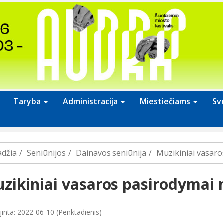
Taryba
Administracija
Miestiečiams
Sv
adžia
Seniūnijos
Dainavos seniūnija
Muzikiniai vasar
zikiniai vasaros pasirodymai
jinta: 2022-06-10 (Penktadienis)