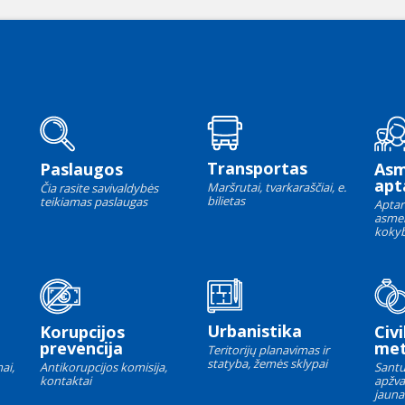
Transportas
Paslaugos
As
apt
Maršrutai, tvarkaraščiai, e.
Čia rasite savivaldybės
bilietas
teikiamas paslaugas
Aptar
asme
kokyb
Urbanistika
Korupcijos
Civi
prevencija
met
Teritorijų planavimas ir
statyba, žemės sklypai
ai,
Antikorupcijos komisija,
Santu
kontaktai
apžva
jauna