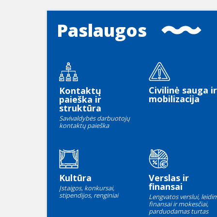
Paslaugos
Civilinė sauga ir
Kontaktų
mobilizacija
paieška ir
struktūra
Savivaldybės darbuotojų
kontaktų paieška
Kultūra
Verslas ir
finansai
Įstaigos, konkursai,
stipendijos, renginiai
Lengvatos verslui, leidim
finansai ir mokesčiai,
parduodamas turtas