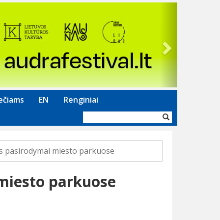
Next
ečiams
EN
Renginiai
Paieškos
forma
os pasirodymai miesto parkuose
 miesto parkuose