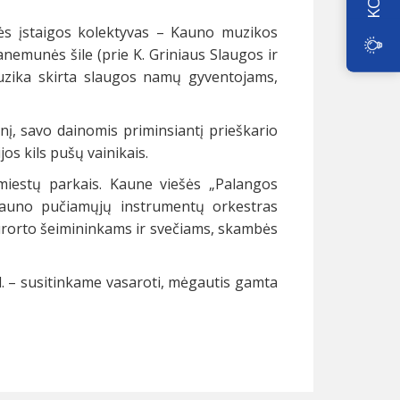
inės įstaigos kolektyvas – Kauno muzikos
Panemunės šile (prie K. Griniaus Slaugos ir
uzika skirta slaugos namų gyventojams,
nį, savo dainomis priminsiantį prieškario
os kils pušų vainikais.
miestų parkais. Kaune viešės „Palangos
 Kauno pučiamųjų instrumentų orkestras
urorto šeimininkams ir svečiams, skambės
d. – susitinkame vasaroti, mėgautis gamta