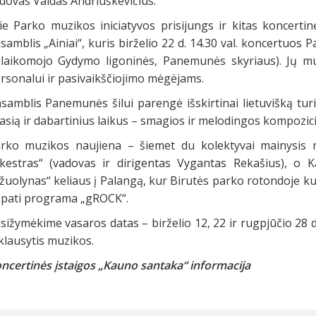
dovas Vaidas Andriuškevičius.
ie Parko muzikos iniciatyvos prisijungs ir kitas koncert
samblis „Ainiai“, kuris birželio 22 d. 14.30 val. koncertuos 
laikomojo Gydymo ligoninės, Panemunės skyriaus). Jų m
rsonalui ir pasivaikščiojimo mėgėjams.
samblis Panemunės šilui parengė išskirtinai lietuvišką turi
asią ir dabartinius laikus – smagios ir melodingos kompozicij
rko muzikos naujiena – šiemet du kolektyvai mainysis 
kestras“ (vadovas ir dirigentas Vygantas Rekašius), o
žuolynas“ keliaus į Palangą, kur Birutės parko rotondoje k
 pati programa „gROCK“.
sižymėkime vasaros datas – birželio 12, 22 ir rugpjūčio 28 
 klausytis muzikos.
ncertinės įstaigos „Kauno santaka“ informacija