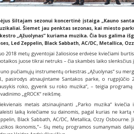
ėjus šiltajam sezonui koncertinė įstaiga „Kauno santa
zikaliai. Šiemet jau penktas sezonas, kai miesto pa
kestro „Ąžuolynas“ kuriama muzika
. Čia bus galima išg
ses, Led Zeppelin, Black Sabbath, AC/DC, Metallica, Ozz
o 2018 metų gyventojai žaliosiose erdvėse kviečiami burtis
otaikos juose tikrai netruks – čia skambės laiko slenksčius 
uno pučiamųjų instrumentų orkestras „Ąžuolynas“ su mergin
l., pasirodys atnaujintame Santakos parke, o rugpjūčio 2
ausykis roko, gyvenk su roko muzika“, – teigia programą r
vadinimo „gROCK“ reikšmę.
iekvienais metais atsinaujinanti „Parko muzika“ kviečia iš
aleisti laiką kviečiame su dainomis, pagal kurias ne kartą 
ppelin, Black Sabbath, AC/DC, Metallica, Ozzy Osbourne. 
zikos ikonomis,“– šių metų programos sumanymais dalijas