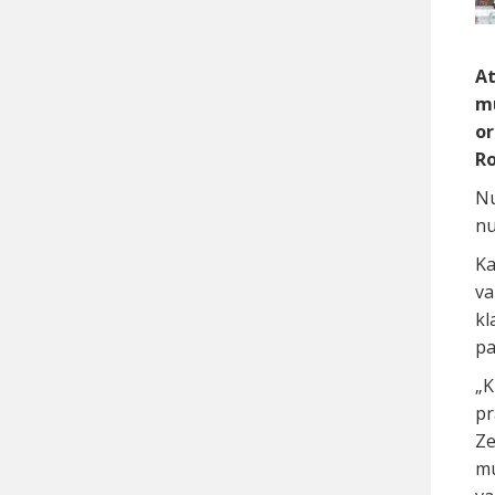
At
mu
or
Ro
Nu
nu
Ka
va
kl
pa
„K
pr
Ze
mu