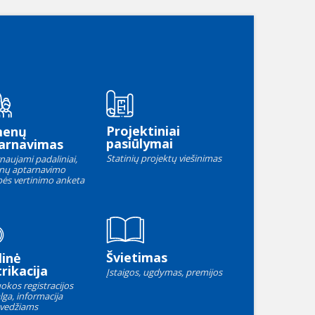
Projektiniai
menų
pasiūlymai
arnavimas
Statinių projektų viešinimas
naujami padaliniai,
nų aptarnavimo
ės vertinimo anketa
Švietimas
linė
rikacija
Įstaigos, ugdymas, premijos
okos registracijos
lga, informacija
vedžiams