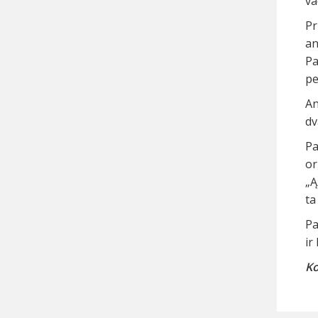
va
Pr
an
Pa
pe
An
dv
Pa
or
„Ą
ta
Pa
ir
Ko