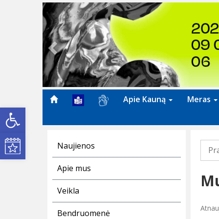
Previous
Apie Kauną
Meras
Open toolbar
Kultūros renginiai
Naujienos
Pr
Apie mus
Mu
Veikla
Atnau
Bendruomenė