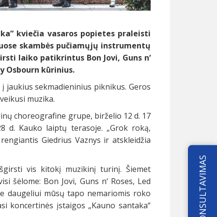
ka“ kviečia vasaros popietes praleisti
rkuose skambės
pučiamųjų instrumentų
irsti laiko patikrintus Bon Jovi, Guns n‘
y Osbourn kūrinius.
 į jaukius sekmadieninius piknikus. Geros
įveikusi muzika.
ų choreografine grupe, birželio 12 d. 17
8 d. Kauko laiptų terasoje. „Grok roką,
engiantis Giedrius Vaznys ir atskleidžia
KONSULTAVIMAS
girsti vis kitokį muzikinį turinį. Šiemet
visi šėlome: Bon Jovi, Guns n‘ Roses, Led
Jie daugeliui mūsų tapo nemariomis roko
i koncertinės įstaigos „Kauno santaka“