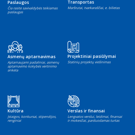
Transportas
Paslaugos
Maršrutai, tvarkaraščiai, e. bilietas
Čia rasite savivaldybės teikiamas
paslaugas
Projektiniai pasiūlymai
Asmenų aptarnavimas
Statinių projektų viešinimas
Aptarnaujami padaliniai, asmenų
aptarnavimo kokybės vertinimo
anketa
Kultūra
Verslas ir finansai
Įstaigos, konkursai, stipendijos,
Lengvatos verslui, leidimai, finansai
renginiai
ir mokesčiai, parduodamas turtas