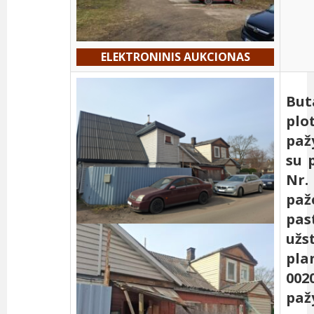
ELEKTRONINIS AUKCIONAS
But
plo
paž
su 
Nr.
paž
pas
užs
pla
002
paž