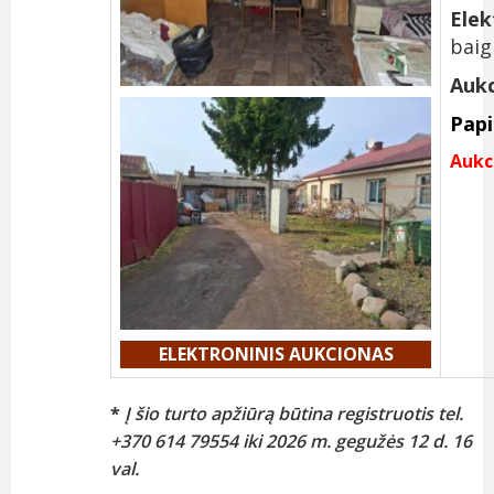
Elek
baig
Aukc
Pap
Aukc
ELEKTRONINIS AUKCIONAS
*
Į šio turto apžiūrą būtina registruotis tel.
+370 614 79554 iki 2026 m. gegužės 12 d.
16
val.