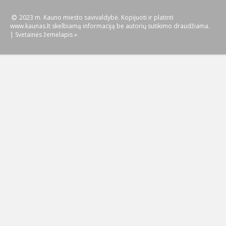
2023 m. Kauno miesto savivaldybė. Kopijuoti ir platinti
www.kaunas.lt skelbiamą informaciją be autorių sutikimo draudžiama.
|
Svetainės žemėlapis »