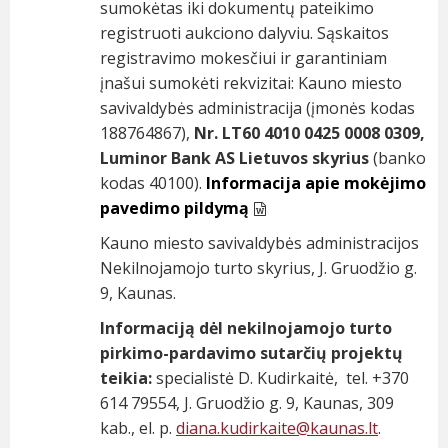
sumokėtas iki dokumentų pateikimo
registruoti aukciono dalyviu. Sąskaitos
registravimo mokesčiui ir garantiniam
įnašui sumokėti rekvizitai: Kauno miesto
savivaldybės administracija (įmonės kodas
188764867),
Nr. LT60 4010 0425 0008 0309,
Luminor Bank AS Lietuvos skyrius
(banko
kodas 40100).
Informacija apie mokėjimo
pavedimo pildymą
Kauno miesto savivaldybės administracijos
Nekilnojamojo turto skyrius, J. Gruodžio g.
9, Kaunas.
Informaciją dėl nekilnojamojo turto
pirkimo-pardavimo sutarčių projektų
teikia:
specialistė D. Kudirkaitė, tel. +370
614 79554, J. Gruodžio g. 9, Kaunas, 309
kab., el. p.
diana.kudirkaite@
kaunas.lt
.