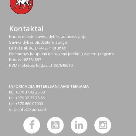
Kontaktai
Kauno miesto savivaldybės administracija,
Savivaldybės biudžetinė įstaiga,
Laisvės al. 96, LT-44251 Kaunas
Duomenys kaupiami ir saugomi Juridinių asmenų registre
Kodas
188764867
PVM mokėtojo kodas
LT 887648610
INFORMACIJA INTERESANTAMS TEIKIAMA
tel. +370 37 42 26 08
tel. +370 37 77 76 66
tel. +370 660 07000
el. p.
info@kaunas.lt