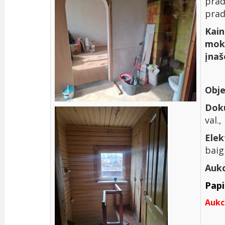
prad
prad
Kain
moke
įnaš
Obje
Dok
val.
Elek
baig
Aukc
Pap
Aukci