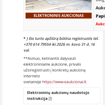
Aukc
ELEKTRONINIS AUKCIONAS
Pap
Aukci
*
Į šio turto apžiūrą būtina registruotis tel.
+370 614 79554 iki 2026 m. kovo 31 d.
16
val.
**Asmuo, ketinantis dalyvauti
elektroniniame aukcione, privalo
užsiregistruoti į konkretų aukcioną
interneto
svetainėje
https://www.eaukcionai.lt
.
Elektroninių aukcionų naudotojo
instrukcija