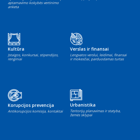
aptarnavimo kokybės vertinimo
anketa
Kultūra
Verslas ir finansai
Įstaigos, konkursai, stipendijos,
Lengvatos verslui, leidimai, finansai
renginiai
ir mokesčiai, parduodamas turtas
Urbanistika
Korupcijos prevencija
Teritorijų planavimas ir statyba,
Antikorupcijos komisija, kontaktai
žemės sklypai