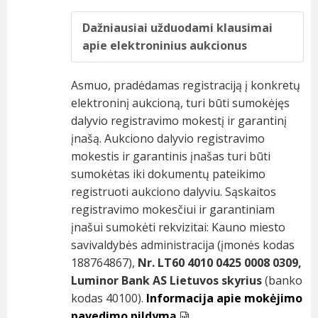
Dažniausiai užduodami klausimai
apie elektroninius aukcionus
Asmuo, pradėdamas registraciją į konkretų
elektroninį aukcioną, turi būti sumokėjęs
dalyvio registravimo mokestį ir garantinį
įnašą. Aukciono dalyvio registravimo
mokestis ir garantinis įnašas turi būti
sumokėtas iki dokumentų pateikimo
registruoti aukciono dalyviu. Sąskaitos
registravimo mokesčiui ir garantiniam
įnašui sumokėti rekvizitai: Kauno miesto
savivaldybės administracija (įmonės kodas
188764867),
Nr. LT60 4010 0425 0008 0309,
Luminor Bank AS Lietuvos skyrius
(banko
kodas 40100).
Informacija apie mokėjimo
pavedimo pildymą