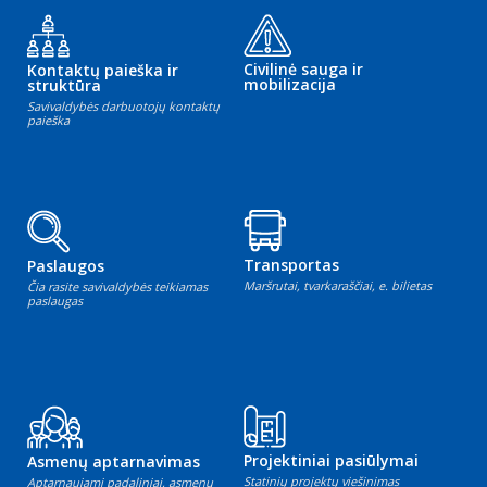
Civilinė sauga ir
Kontaktų paieška ir
mobilizacija
struktūra
Savivaldybės darbuotojų kontaktų
paieška
Transportas
Paslaugos
Maršrutai, tvarkaraščiai, e. bilietas
Čia rasite savivaldybės teikiamas
paslaugas
Projektiniai pasiūlymai
Asmenų aptarnavimas
Statinių projektų viešinimas
Aptarnaujami padaliniai, asmenų