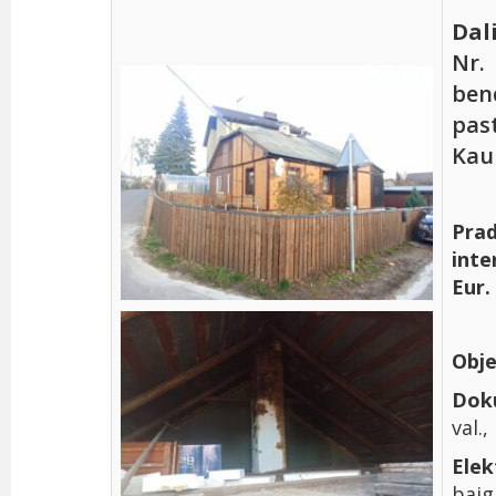
Dal
Nr.
ben
pas
Kau
Prad
inte
Eur.
Obje
Dok
val.
Elek
baig