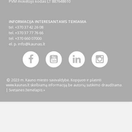
PVM mokėtojo kodas
LT 887648610
INFORMACIJA INTERESANTAMS TEIKIAMA
tel. +370 37 42 26 08
tel. +370 37 77 76 66
tel. +370 660 07000
el. p.
info@kaunas.lt
2023 m. Kauno miesto savivaldybė. Kopijuoti ir platinti
www.kaunas.lt skelbiamą informaciją be autorių sutikimo draudžiama.
|
Svetainės žemėlapis »