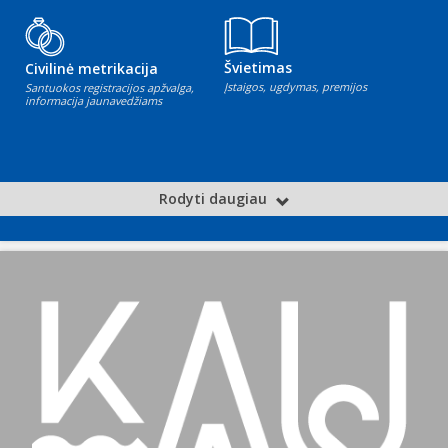
Švietimas
Civilinė metrikacija
Įstaigos, ugdymas, premijos
Santuokos registracijos apžvalga,
informacija jaunavedžiams
Rodyti daugiau