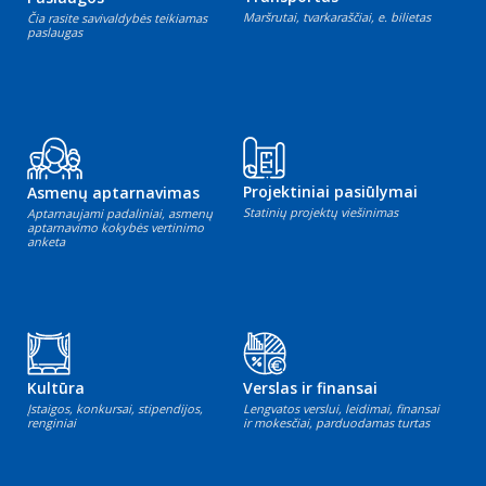
Maršrutai, tvarkaraščiai, e. bilietas
Čia rasite savivaldybės teikiamas
paslaugas
Projektiniai pasiūlymai
Asmenų aptarnavimas
Statinių projektų viešinimas
Aptarnaujami padaliniai, asmenų
aptarnavimo kokybės vertinimo
anketa
Kultūra
Verslas ir finansai
Įstaigos, konkursai, stipendijos,
Lengvatos verslui, leidimai, finansai
renginiai
ir mokesčiai, parduodamas turtas