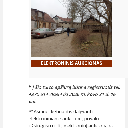
ELE
KTRONINIS AUKCIONAS
*
Į šio turto apžiūrą būtina registruotis tel.
+370 614 79554 iki 2026 m. kovo 31 d.
16
val.
**Asmuo, ketinantis dalyvauti
elektroniniame aukcione, privalo
užsiregistruoti į elektroninį aukcioną e-