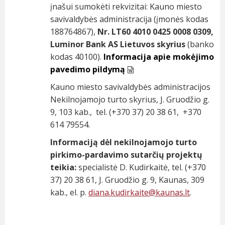
įnašui sumokėti rekvizitai: Kauno miesto
savivaldybės administracija (įmonės kodas
188764867),
Nr. LT60 4010 0425 0008 0309,
Luminor Bank AS Lietuvos skyrius
(banko
kodas 40100).
Informacija apie mokėjimo
pavedimo pildymą
Kauno miesto savivaldybės administracijos
Nekilnojamojo turto skyrius, J. Gruodžio g.
9, 103 kab., tel. (+370 37) 20 38 61, +370
614 79554.
Informaciją dėl nekilnojamojo turto
pirkimo-pardavimo sutarčių projektų
teikia:
specialistė D. Kudirkaitė, tel. (+370
37) 20 38 61, J. Gruodžio g. 9, Kaunas, 309
kab., el. p.
diana.kudirkaite@
kaunas.lt
.