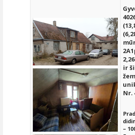
Gyv
4026
(13,
(6,2
mūr
2A1
2,26
ir š
žem
uni
Nr.
Prad
didi
– 10