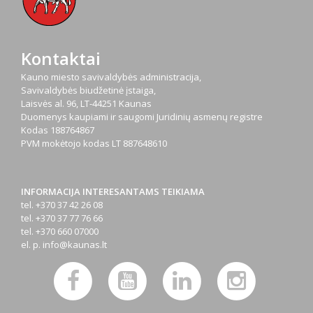
Kontaktai
Kauno miesto savivaldybės administracija,
Savivaldybės biudžetinė įstaiga,
Laisvės al. 96, LT-44251 Kaunas
Duomenys kaupiami ir saugomi Juridinių asmenų registre
Kodas
188764867
PVM mokėtojo kodas
LT 887648610
INFORMACIJA INTERESANTAMS TEIKIAMA
tel. +370 37 42 26 08
tel. +370 37 77 76 66
tel. +370 660 07000
el. p.
info@kaunas.lt