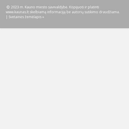
2023 m. Kauno miesto savivaldybė. Kopijuoti ir platinti
www.kaunas.lt skelbiamą informaciją be autorių sutikimo draudžiama.
|
Svetainės žemėlapis »