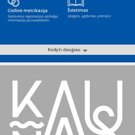
Švietimas
Civilinė metrikacija
Įstaigos, ugdymas, premijos
Santuokos registracijos apžvalga,
informacija jaunavedžiams
Rodyti daugiau