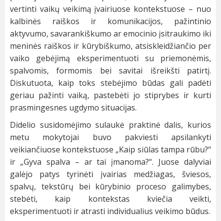
vertinti vaikų veikimą įvairiuose kontekstuose – nuo
kalbinės raiškos ir komunikacijos, pažintinio
aktyvumo, savarankiškumo ar emocinio įsitraukimo iki
meninės raiškos ir kūrybiškumo, atsiskleidžiančio per
vaiko gebėjimą eksperimentuoti su priemonėmis,
spalvomis, formomis bei savitai išreikšti patirtį.
Diskutuota, kaip toks stebėjimo būdas gali padėti
geriau pažinti vaiką, pastebėti jo stiprybes ir kurti
prasmingesnes ugdymo situacijas.
Didelio susidomėjimo sulaukė praktinė dalis, kurios
metu mokytojai buvo pakviesti apsilankyti
veikiančiuose kontekstuose „Kaip siūlas tampa rūbu?“
ir „Gyva spalva – ar tai įmanoma?“. Juose dalyviai
galėjo patys tyrinėti įvairias medžiagas, šviesos,
spalvų, tekstūrų bei kūrybinio proceso galimybes,
stebėti, kaip kontekstas kviečia veikti,
eksperimentuoti ir atrasti individualius veikimo būdus.