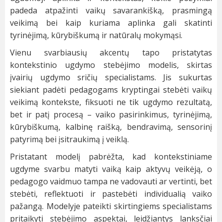
padeda atpažinti vaikų savarankišką, prasmingą
veikimą bei kaip kuriama aplinka gali skatinti
tyrinėjimą, kūrybiškumą ir natūralų mokymąsi.
Vienu svarbiausių akcentų tapo pristatytas
kontekstinio ugdymo stebėjimo modelis, skirtas
įvairių ugdymo sričių specialistams. Jis sukurtas
siekiant padėti pedagogams kryptingai stebėti vaikų
veikimą kontekste, fiksuoti ne tik ugdymo rezultatą,
bet ir patį procesą – vaiko pasirinkimus, tyrinėjimą,
kūrybiškumą, kalbinę raišką, bendravimą, sensorinį
patyrimą bei įsitraukimą į veiklą.
Pristatant modelį pabrėžta, kad kontekstiniame
ugdyme svarbu matyti vaiką kaip aktyvų veikėją, o
pedagogo vaidmuo tampa ne vadovauti ar vertinti, bet
stebėti, reflektuoti ir pastebėti individualią vaiko
pažangą. Modelyje pateikti skirtingiems specialistams
pritaikyti stebėjimo aspektai, leidžiantys lanksčiai