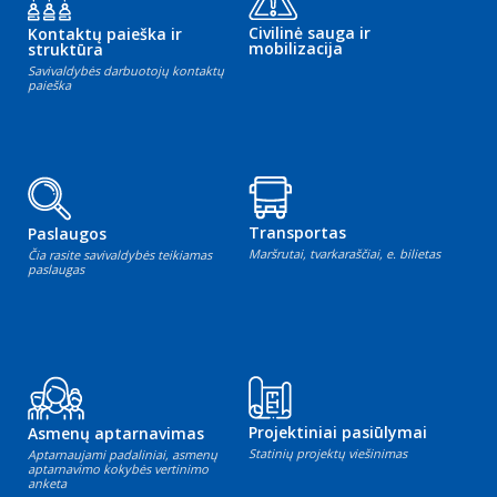
Civilinė sauga ir
Kontaktų paieška ir
mobilizacija
struktūra
Savivaldybės darbuotojų kontaktų
paieška
Transportas
Paslaugos
Maršrutai, tvarkaraščiai, e. bilietas
Čia rasite savivaldybės teikiamas
paslaugas
Projektiniai pasiūlymai
Asmenų aptarnavimas
Statinių projektų viešinimas
Aptarnaujami padaliniai, asmenų
aptarnavimo kokybės vertinimo
anketa