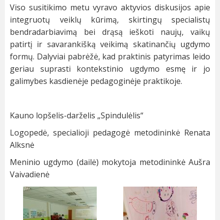
Viso susitikimo metu vyravo aktyvios diskusijos apie
integruotų veiklų kūrimą, skirtingų specialistų
bendradarbiavimą bei drąsą ieškoti naujų, vaikų
patirtį ir savarankišką veikimą skatinančių ugdymo
formų. Dalyviai pabrėžė, kad praktinis patyrimas leido
geriau suprasti kontekstinio ugdymo esmę ir jo
galimybes kasdienėje pedagoginėje praktikoje.
Kauno lopšelis-darželis „Spindulėlis“
Logopedė, specialioji pedagogė metodininkė Renata
Alksnė
Meninio ugdymo (dailė) mokytoja metodininkė Aušra
Vaivadienė