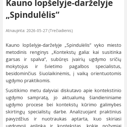
Kauno lopšelyje-darželyje
„Spindulėlis“
Atnaujinta: 2026-05-27 (Trečiadienis)
Kauno lopšelyje-darželyje „Spindulėlis“ vyko miesto
metodinis renginys „Kontekstų galia: kai susitinka
garsas ir spalva“, subūręs įvairių ugdymo sričių
mokytojus ir švietimo pagalbos specialistus,
besidominčius šiuolaikinėmis, į vaiką orientuotomis
ugdymo praktikomis.
Susitikimo metu dalyviai diskutavo apie kontekstinio
ugdymo sampratą, jo aktualumą šiandieniniame
ugdymo procese bei kontekstų kūrimo galimybes
skirtingų specialistų darbe. Analizuojant praktinius
pavyzdžius ir nuotraukas aptarta, kuo skiriasi
ugdomoji aplinka ir kontekstas, kokie požymiai