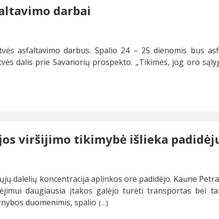
faltavimo darbai
atvės asfaltavimo darbus. Spalio 24 – 25 dienomis bus asf
tvės dalis prie Savanorių prospekto. „Tikimės, jog oro sąly
jos viršijimo tikimybė išlieka padidėj
etųjų dalelių koncentracija aplinkos ore padidėjo. Kaune Pet
ėjimui daugiausia įtakos galėjo turėti transportas bei ta
rnybos duomenimis, spalio
[…]