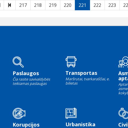
Pirmas
Atgal
217
218
219
220
221
222
223
2
Transportas
Paslaugos
As
apt
Maršrutai, tvarkaraščiai, e.
Čia rasite savivaldybės
bilietas
teikiamas paslaugas
Aptar
asme
kokyb
Urbanistika
Korupcijos
Civi