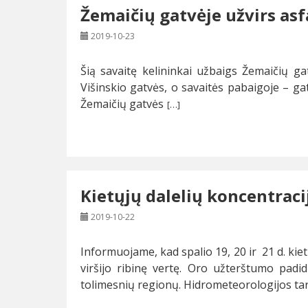
Žemaičių gatvėje užvirs as
2019-10-23
Šią savaitę kelininkai užbaigs Žemaičių g
Višinskio gatvės, o savaitės pabaigoje – ga
Žemaičių gatvės
[…]
Kietųjų dalelių koncentraci
2019-10-22
Informuojame, kad spalio 19, 20 ir 21 d. ki
viršijo ribinę vertę. Oro užterštumo padid
tolimesnių regionų. Hidrometeorologijos ta