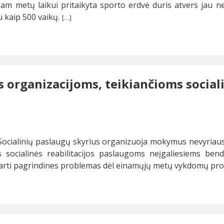
ltajam metų laikui pritaikyta sporto erdvė duris atvers jau
 kaip 500 vaikų.
[…]
rganizacijoms, teikiančioms socialin
 Socialinių paslaugų skyrius organizuoja mokymus nevyriau
socialinės reabilitacijos paslaugoms neįgaliesiems bend
arti pagrindines problemas dėl einamųjų metų vykdomų pro