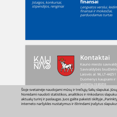
finansai
Įstaigos, konkursai,
stipendijos, renginiai
Lengvatos verslui, leidim
finansai ir mokesčiai,
parduodamas turtas
Kontaktai
Kauno miesto savivaldy
Savivaldybės biudžetinė
Laisvės al. 96, LT-4425
Duomenys kaupiami ir s
asmenų registre
Kodas
188764867
Šioje svetainėje naudojami mūsų ir trečiųjų šalių slapukai. Jū
PVM mokėtojo kodas
L
Norėdami naudoti statistikos, analitikos ir rinkodaros slapuku
aktualų turinį ir paslaugas. Juos galite pakeisti skiltyje „Par
interneto naršyklės nustatymus ir ištrindami įrašytus slapukus
2023 m. Kauno miesto s