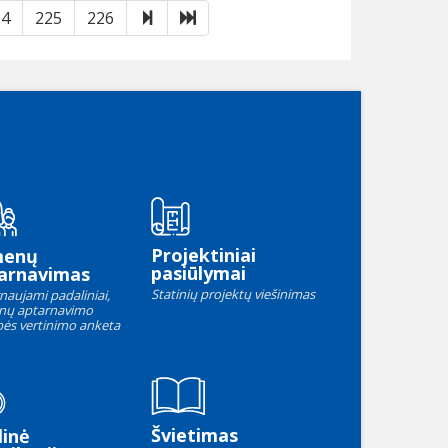
Toliau
Paskutinis
24
225
226
Projektiniai
menų
pasiūlymai
arnavimas
Statinių projektų viešinimas
naujami padaliniai,
nų aptarnavimo
ės vertinimo anketa
Švietimas
linė