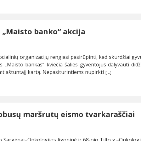
a „Maisto banko“ akcija
ocialinių organizacijų rengiasi pasirūpinti, kad skurdžiai gy
 „Maisto bankas“ kviečia šalies gyventojus dalyvauti did
mt aštuntąjį kartą. Nepasiturintiems nupirkti
[…]
utobusų maršrutų eismo tvarkaraščiai
o Sargėnai–Onkologijos ligoninė ir 68-ojo Tilto g.–Onkolo