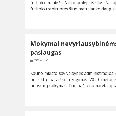
futbolo manieže. Vilijampolėje iškilusi ša
futbolo treniruotes šiuo metu lanko daugiau
Mokymai nevyriausybinėms o
paslaugas
2019-10-15
Kauno miesto savivaldybės administracijos
projektų paraiškų rengimas 2020 metams 
nuostatų taikymas. Tuo pačiu numatyta apt