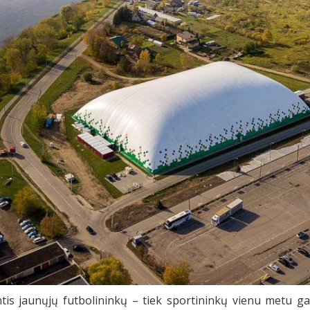
tis jaunųjų futbolininkų – tiek sportininkų vienu metu g