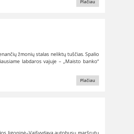
Plačiau
venančių žmonių stalas neliktų tuščias. Spalio
žiausiame labdaros vajuje – „Maisto banko“
Plačiau
gijos ligoninė–Vaišvydava autobusų maršrutų