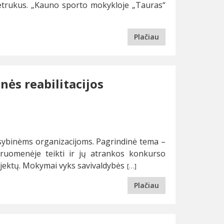
 netrukus. „Kauno sporto mokykloje „Tauras“
Plačiau
ės reabilitacijos
sybinėms organizacijoms. Pagrindinė tema –
ruomenėje teikti ir jų atrankos konkurso
jektų. Mokymai vyks savivaldybės
[…]
Plačiau