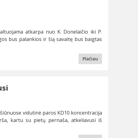
altuojama atkarpa nuo K. Donelaičio iki P.
gos bus palankios ir šią savaitę bus baigtas
Plačiau
usi
rašiūnuose vidutinė paros KD10 koncentracija
rša, kartu su pietų pernaša, atkeliavusi iš