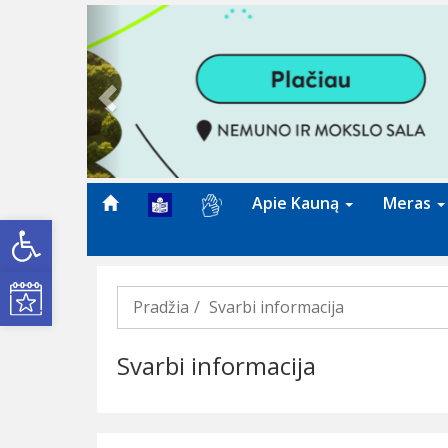
Previous
Apie Kauną
Meras
Open toolbar
Kultūros renginiai
Pradžia
Svarbi informacija
Svarbi informacija