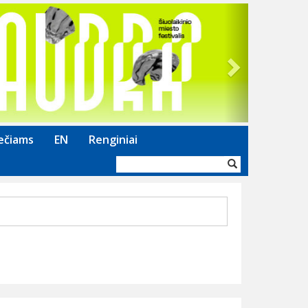
Next
ečiams
EN
Renginiai
Paieškos
forma