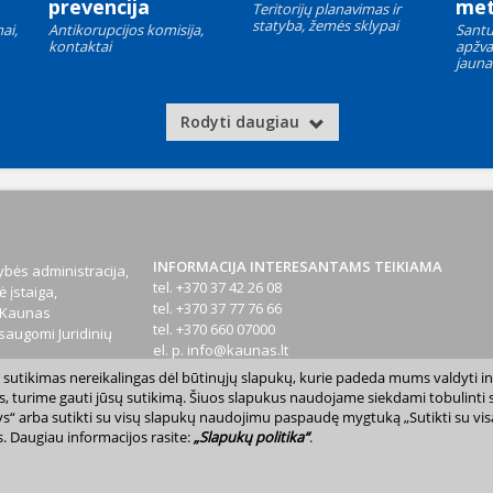
prevencija
met
Teritorijų planavimas ir
statyba, žemės sklypai
ai,
Antikorupcijos komisija,
Santu
kontaktai
apžva
jauna
Rodyti daugiau
INFORMACIJA INTERESANTAMS TEIKIAMA
bės administracija,
tel. +370 37 42 26 08
 įstaiga,
tel. +370 37 77 76 66
1 Kaunas
tel. +370 660 07000
augomi Juridinių
el. p.
info@kaunas.lt
sų sutikimas nereikalingas dėl būtinųjų slapukų, kurie padeda mums valdyti in
T 887648610
s, turime gauti jūsų sutikimą. Šiuos slapukus naudojame siekdami tobulinti sv
inktys“ arba sutikti su visų slapukų naudojimu paspaudę mygtuką „Sutikti su vi
. Daugiau informacijos rasite:
„Slapukų politika“
.
avivaldybė. Kopijuoti ir platinti www.kaunas.lt skelbiamą informaciją be autor