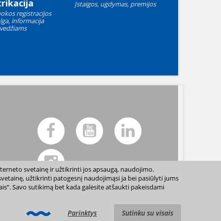
rikacija
Įstaigos, ugdymas, premijos
okos registracijos
lga, informacija
vedžiams
terneto svetainę ir užtikrinti jos apsaugą, naudojimo.
etainę, užtikrinti patogesnį naudojimąsi ja bei pasiūlyti jums
sais“. Savo sutikimą bet kada galėsite atšaukti pakeisdami
ių sutikimo draudžiama. |
Svetainės žemėlapis »
Parinktys
Sutinku su visais