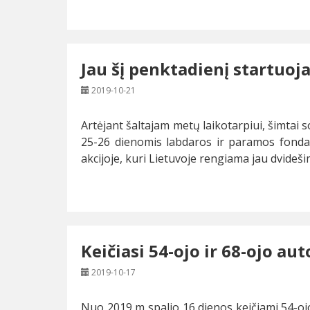
Jau šį penktadienį startuoj
2019-10-21
Artėjant šaltajam metų laikotarpiui, šimtai s
25-26 dienomis labdaros ir paramos fondas
akcijoje, kuri Lietuvoje rengiama jau dvideši
Keičiasi 54-ojo ir 68-ojo a
2019-10-17
Nuo 2019 m spalio 16 dienos keičiami 54-oj