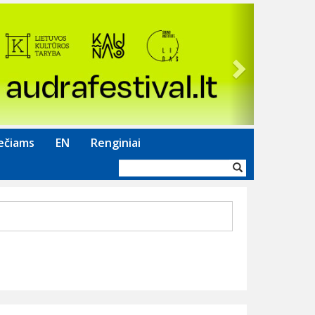
Next
ečiams
EN
Renginiai
Paieškos
forma