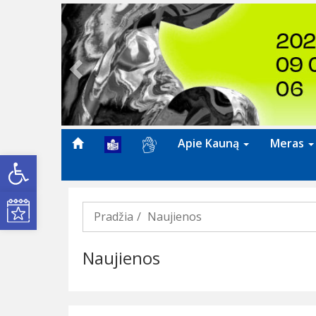
Previous
Apie Kauną
Meras
Open toolbar
Kultūros renginiai
Pradžia
Naujienos
Naujienos