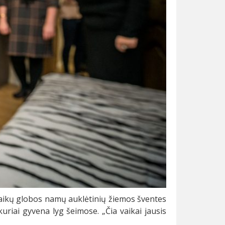
vaikų globos namų auklėtinių žiemos šventes
riai gyvena lyg šeimose. „Čia vaikai jausis