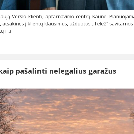
ują Verslo klientų aptarnavimo centrą Kaune. Planuojama,
, atsakinės į klientų klausimus, užduotus „Tele2“ savitarnos
tų
[…]
aip pašalinti nelegalius garažus