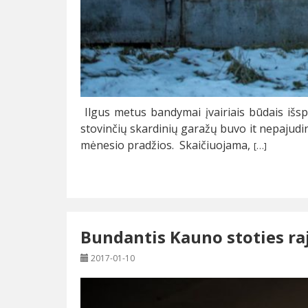
Ilgus metus bandymai įvairiais būdais išsp
stovinčių skardinių garažų buvo it nepajudin
mėnesio pradžios. Skaičiuojama,
[…]
Bundantis Kauno stoties ra
2017-01-10