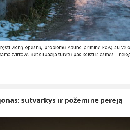
ręsti vieną opesnių problemų Kaune priminė kovą su vėjo ma
ama tvirtovė. Bet situacija turėtų pasikeisti iš esmės – nele
jonas: sutvarkys ir požeminę perėją