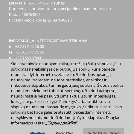
Laisvės al. 96, LT-44251 Kaunas
Duomenys kaupiami ir saugomi Juridinių asmenų registre
Kodas
188764867
PVM mokėtojo kodas
LT 887648610
INFORMACIJA INTERESANTAMS TEIKIAMA
tel. +370 37 42 26 08
tel. +370 37 77 76 66
tel. +370 660 07000
el. p.
info@kaunas.lt
Šioje svetainėje naudojami mūsų ir trečiųjų šalių slapukai. Jūsų
sutikimas nereikalingas dėl būtinųjų slapukų, kurie padeda
mums valdyti interneto svetainę ir užtikrinti jos apsaugą,
naudojimo. Norėdami naudoti statistikos, analitikos ir
rinkodaros slapukus, turime gauti jūsų sutikimą. Šiuos slapukus
naudojame siekdami tobulinti svetainę, užtikrinti patogesnį
naudojimąsi ja bei pasiūlyti jums aktualų turinį ir paslaugas.
2023 m. Kauno miesto savivaldybė. Kopijuoti ir platinti
Juos galite pakeisti skiltyje „Parinktys“ arba sutikti su visų
www.kaunas.lt skelbiamą informaciją be autorių sutikimo draudžiama.
slapukų naudojimu paspaudę mygtuką „Sutikti su visais“. Savo
|
Svetainės žemėlapis »
sutikimą bet kada galėsite atšaukti pakeisdami interneto
naršyklės nustatymus ir ištrindami įrašytus slapukus. Daugiau
informacijos rasite:
„Slapukų politika“
.
Parinktys
Sutinku su visais