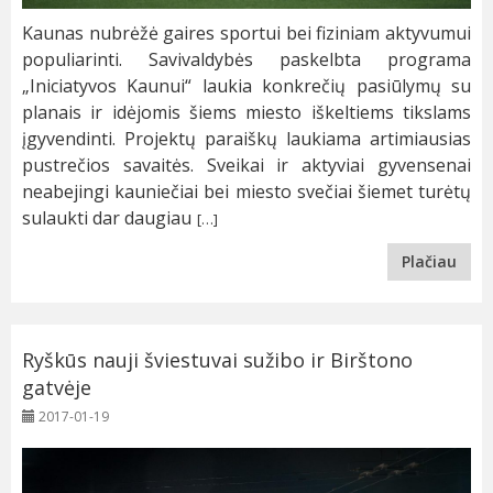
Kaunas nubrėžė gaires sportui bei fiziniam aktyvumui
populiarinti. Savivaldybės paskelbta programa
„Iniciatyvos Kaunui“ laukia konkrečių pasiūlymų su
planais ir idėjomis šiems miesto iškeltiems tikslams
įgyvendinti. Projektų paraiškų laukiama artimiausias
pustrečios savaitės. Sveikai ir aktyviai gyvensenai
neabejingi kauniečiai bei miesto svečiai šiemet turėtų
sulaukti dar daugiau
[…]
Plačiau
Ryškūs nauji šviestuvai sužibo ir Birštono
gatvėje
2017-01-19