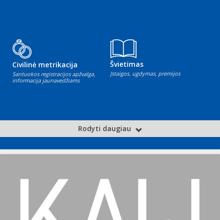
Švietimas
Civilinė metrikacija
Įstaigos, ugdymas, premijos
Santuokos registracijos apžvalga,
informacija jaunavedžiams
Rodyti daugiau