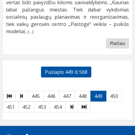
vertas būti pavyzdžiu kitoms savivaldybėms. „Kaunas
labai pažangus miestas. Tiek dabar vykdomas
socialinių paslaugų planavimas ir reorganizavimas,
tiek vaikų gerovės centro „Pastogė“ veikla – puikūs
modeliai,
[…]
Plačiau
Puslapis 449 iš 568
Pirmas
Atgal
445
446
447
448
449
450
Toliau
Paskutinis
451
452
453
454