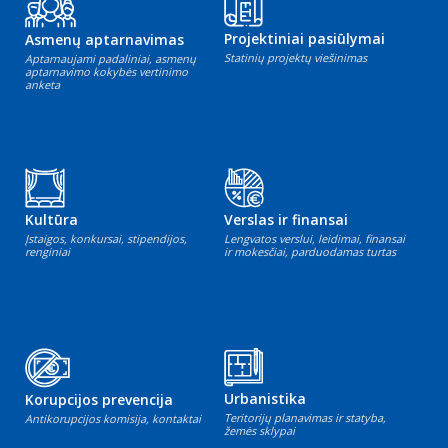
Projektiniai pasiūlymai
Asmenų aptarnavimas
Statinių projektų viešinimas
Aptarnaujami padaliniai, asmenų
aptarnavimo kokybės vertinimo
anketa
Kultūra
Verslas ir finansai
Įstaigos, konkursai, stipendijos,
Lengvatos verslui, leidimai, finansai
renginiai
ir mokesčiai, parduodamas turtas
Urbanistika
Korupcijos prevencija
Teritorijų planavimas ir statyba,
Antikorupcijos komisija, kontaktai
žemės sklypai