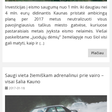
Investicijas į eismo saugumą nuo 1 mln. iki daugiau nei
4 mln. eurų didinantis Kaunas pristatė ambicingą
planą per 2017 metus neutralizuoti visus
pavojingiausius taškus miesto gatvėse, kuriuose
pastaraisiais metais įvyksta eismo nelaimės. Viešai
paskelbtame „juodųjų dėmių“ žemėlapyje nuo šiol visi
gali matyti, kaip ir
[…]
Plačiau
Saugi vieta žiemiškam adrenalinui prie vairo –
visai šalia Kauno
2017-01-18