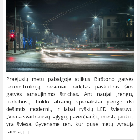
Praėjusių metų pabaigoje atlikus Birštono gatvės
rekonstrukciją, neseniai padėtas paskutinis šios
gatvės atnaujinimo štrichas. Ant naujai įrengtų
troleibusų tinklo atramų specialistai įrengė dvi
dešimtis modernių ir labai ryškių LED šviestuvų.
„Viena svarbiausių sąlygų, paverčiančių miestą jaukiu,
yra šviesa. Gyvename ten, kur pusę metų vyrauja
tamsa,
[…]