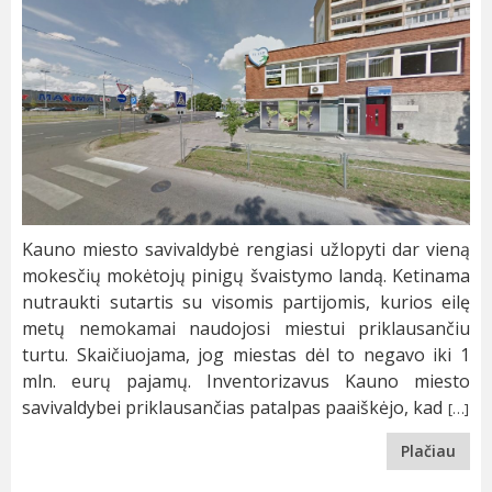
Kauno miesto savivaldybė rengiasi užlopyti dar vieną
mokesčių mokėtojų pinigų švaistymo landą. Ketinama
nutraukti sutartis su visomis partijomis, kurios eilę
metų nemokamai naudojosi miestui priklausančiu
turtu. Skaičiuojama, jog miestas dėl to negavo iki 1
mln. eurų pajamų. Inventorizavus Kauno miesto
savivaldybei priklausančias patalpas paaiškėjo, kad
[…]
Plačiau