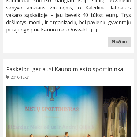
kauniečiai surinko daugiau kaip šimtą dovanėlių
senyvo amžiaus žmonėms, o Kalėdinio labdaros
vakaro sąskaitoje – jau beveik 40 tūkst. eurų. Trys
dešimtys įmonių ir organizacijų bei pavienių gyventojų
prisijungė prie Kauno mero Visvaldo
[…]
Plačiau
Paskelbti geriausi Kauno miesto sportininkai
2016-12-21