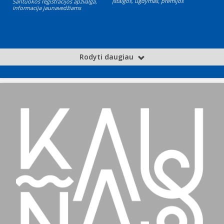
Įstaigos, ugdymas, premijos
Santuokos registracijos apžvalga,
informacija jaunavedžiams
Rodyti daugiau