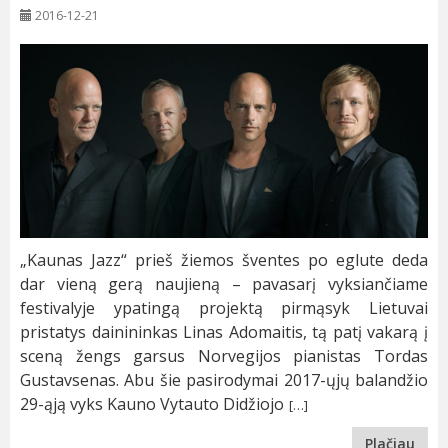
2016-12-21
„Kaunas Jazz“ prieš žiemos šventes po eglute deda
dar vieną gerą naujieną – pavasarį vyksiančiame
festivalyje ypatingą projektą pirmąsyk Lietuvai
pristatys dainininkas Linas Adomaitis, tą patį vakarą į
sceną žengs garsus Norvegijos pianistas Tordas
Gustavsenas. Abu šie pasirodymai 2017-ųjų balandžio
29-ąją vyks Kauno Vytauto Didžiojo
[…]
Plačiau