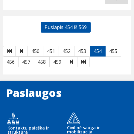
Puslapis 454 iš 569
Pirmas
Atgal
450
451
452
453
454
455
Toliau
Paskutinis
456
457
458
459
Paslaugos
Civilinė sauga ir
Kontaktų paieška ir
mobilizacija
struktūra