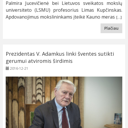
Palmira Jucevičienė bei Lietuvos sveikatos mokslų
universiteto (LSMU) profesorius Limas Kupčinskas.
Apdovanojimus mokslininkams įteikė Kauno meras
[…]
Plačiau
Prezidentas V. Adamkus linki šventes sutikti
gerumui atviromis širdimis
2016-12-21