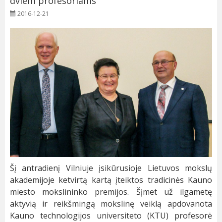
dviem profesoriams
2016-12-21
Šį antradienį Vilniuje įsikūrusioje Lietuvos mokslų
akademijoje ketvirtą kartą įteiktos tradicinės Kauno
miesto mokslininko premijos. Šįmet už ilgametę
aktyvią ir reikšmingą mokslinę veiklą apdovanota
Kauno technologijos universiteto (KTU) profesorė