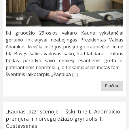
Iki gruodžio 29-osios vakaro Kaune vykstančiai
gerumo iniciatyvai neabejingas Prezidentas Valdas
Adamkus kviečia prie jos prisijungti kauniečius ir ne
tik. Buvęs šalies vadovas sako, kad labdara – kilnus
būdas parodyti savo dėmesį esantiems greta ir
patiriantiems nepriteklių, o tinkamiausias metas tam –
šventinis laikotarpis. „Pagalba
[…]
Plačiau
„Kaunas Jazz“ scenoje – išskirtinė L. Adomaičio
premjera ir norvegų džiazo grynuolis T.
Gustavsenas