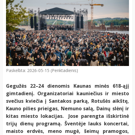
Paskelbta: 2026-05-15 (Penktadienis)
Gegužės 22–24 dienomis Kaunas minės 618-ąjį
gimtadienį. Organizatoriai kauniečius ir miesto
svečius kviečia į Santakos parką, Rotušės aikštę,
Kauno pilies prieigas, Nemuno salą, Dainų slėnį ir
kitas miesto lokacijas. Jose parengta išskirtinė
trijų dienų programą. Šventėje lauks koncertai,
maisto erdvės, meno mugė, šeimų pramogos,