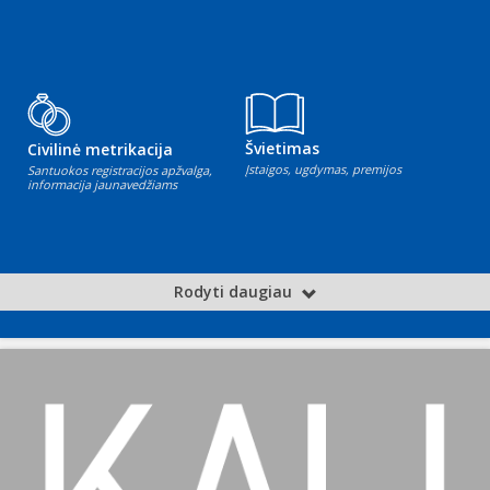
Švietimas
Civilinė metrikacija
Įstaigos, ugdymas, premijos
Santuokos registracijos apžvalga,
informacija jaunavedžiams
Rodyti daugiau