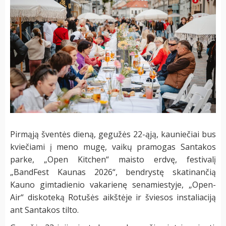
Pirmąją šventės dieną, gegužės 22-ąją, kauniečiai bus
kviečiami į meno mugę, vaikų pramogas Santakos
parke, „Open Kitchen“ maisto erdvę, festivalį
„BandFest Kaunas 2026“, bendrystę skatinančią
Kauno gimtadienio vakarienę senamiestyje, „Open-
Air“ diskoteką Rotušės aikštėje ir šviesos instaliaciją
ant Santakos tilto.