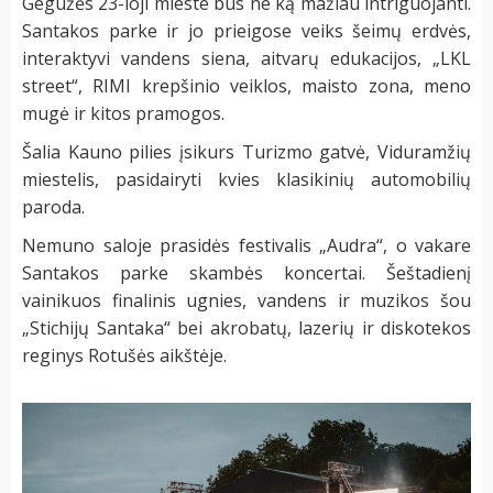
Gegužės 23-ioji mieste bus ne ką mažiau intriguojanti.
Santakos parke ir jo prieigose veiks šeimų erdvės,
interaktyvi vandens siena, aitvarų edukacijos, „LKL
street“, RIMI krepšinio veiklos, maisto zona, meno
mugė ir kitos pramogos.
Šalia Kauno pilies įsikurs Turizmo gatvė, Viduramžių
miestelis, pasidairyti kvies klasikinių automobilių
paroda.
Nemuno saloje prasidės festivalis „Audra“, o vakare
Santakos parke skambės koncertai. Šeštadienį
vainikuos finalinis ugnies, vandens ir muzikos šou
„Stichijų Santaka“ bei akrobatų, lazerių ir diskotekos
reginys Rotušės aikštėje.