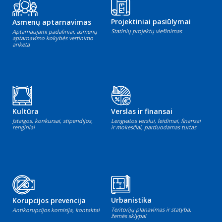
Projektiniai pasiūlymai
Asmenų aptarnavimas
Statinių projektų viešinimas
Aptarnaujami padaliniai, asmenų
aptarnavimo kokybės vertinimo
anketa
Kultūra
Verslas ir finansai
Įstaigos, konkursai, stipendijos,
Lengvatos verslui, leidimai, finansai
renginiai
ir mokesčiai, parduodamas turtas
Urbanistika
Korupcijos prevencija
Teritorijų planavimas ir statyba,
Antikorupcijos komisija, kontaktai
žemės sklypai