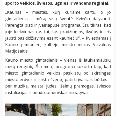
sporto veiklos, šviesos, ugnies ir vandens reginiai.
„Kaunas – miestas, kurį kuriame kartu, o jo
gimtadienis – mūsų visų šventė. Kviečiu dalyvauti.
Parengta plati ir įvairiapusė programa. Esu tikras, kad
joje kiekvienas ras tai, kas pradžiugins, įkvėps ir leis
jausti pasididžiavimą esant kauniečiu“, – kviesdamas į
Kauno gimtadienį kalbėjo miesto meras Visvaldas
Matijošaitis.
Kauno miesto gimtadienis – vienas iš laukiamiausių
metų renginių. Šių metų programa sukurta taip, kad
miesto gimtadienio veiklos pasklistų po skirtingas
miesto erdves ir leistų šventę patirti įvairiais būdais –
per muziką, maistą, judesį, šeimų pramogas, šviesos
instaliacijas ir bendruomeniškas iniciatyvas.