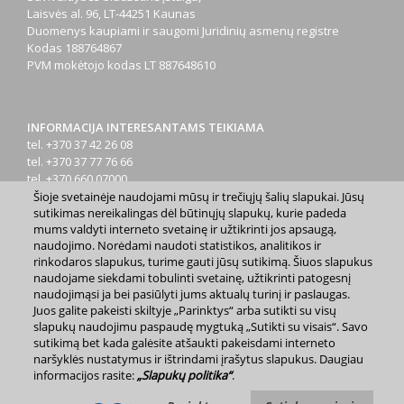
Laisvės al. 96, LT-44251 Kaunas
Duomenys kaupiami ir saugomi Juridinių asmenų registre
Kodas
188764867
PVM mokėtojo kodas
LT 887648610
INFORMACIJA INTERESANTAMS TEIKIAMA
tel. +370 37 42 26 08
tel. +370 37 77 76 66
tel. +370 660 07000
el. p.
info@kaunas.lt
Šioje svetainėje naudojami mūsų ir trečiųjų šalių slapukai. Jūsų
sutikimas nereikalingas dėl būtinųjų slapukų, kurie padeda
mums valdyti interneto svetainę ir užtikrinti jos apsaugą,
naudojimo. Norėdami naudoti statistikos, analitikos ir
rinkodaros slapukus, turime gauti jūsų sutikimą. Šiuos slapukus
naudojame siekdami tobulinti svetainę, užtikrinti patogesnį
naudojimąsi ja bei pasiūlyti jums aktualų turinį ir paslaugas.
2023 m. Kauno miesto savivaldybė. Kopijuoti ir platinti
Juos galite pakeisti skiltyje „Parinktys“ arba sutikti su visų
www.kaunas.lt skelbiamą informaciją be autorių sutikimo draudžiama.
slapukų naudojimu paspaudę mygtuką „Sutikti su visais“. Savo
|
Svetainės žemėlapis »
sutikimą bet kada galėsite atšaukti pakeisdami interneto
naršyklės nustatymus ir ištrindami įrašytus slapukus. Daugiau
informacijos rasite:
„Slapukų politika“
.