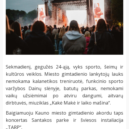
Sekmadienį, gegužės 24-ąją, vyks sporto, šeimų ir
kultūros veiklos. Miesto gimtadienio lankytojų lauks
nemokama kalanetikos treniruotė, funkcinio sporto
varžybos Dainų slėnyje, batutų parkas, nemokami
vaikų užsiėmimai po atviru dangumi, aitvarų
dirbtuvės, miuziklas „Kakė Makė ir laiko mašina“.
Baigiamuoju Kauno miesto gimtadienio akordu taps
koncertas Santakos parke ir šviesos instaliacija
„TARP“.