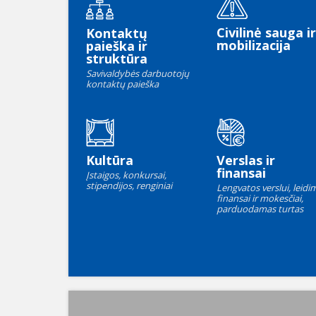
Civilinė sauga ir
Kontaktų
mobilizacija
paieška ir
struktūra
Savivaldybės darbuotojų
kontaktų paieška
Kultūra
Verslas ir
finansai
Įstaigos, konkursai,
stipendijos, renginiai
Lengvatos verslui, leidim
finansai ir mokesčiai,
parduodamas turtas