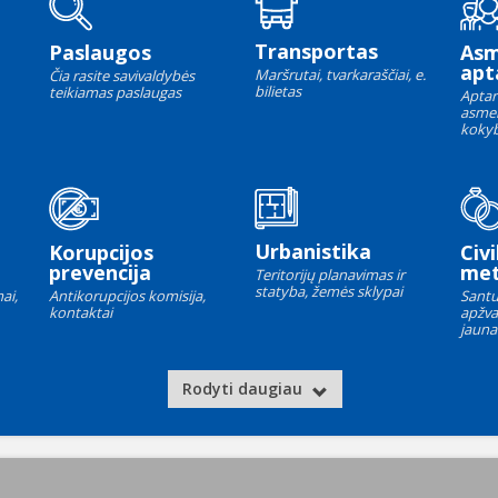
Transportas
Paslaugos
As
apt
Maršrutai, tvarkaraščiai, e.
Čia rasite savivaldybės
bilietas
teikiamas paslaugas
Aptar
asme
kokyb
Urbanistika
Korupcijos
Civi
prevencija
met
Teritorijų planavimas ir
statyba, žemės sklypai
ai,
Antikorupcijos komisija,
Santu
kontaktai
apžva
jauna
Rodyti daugiau