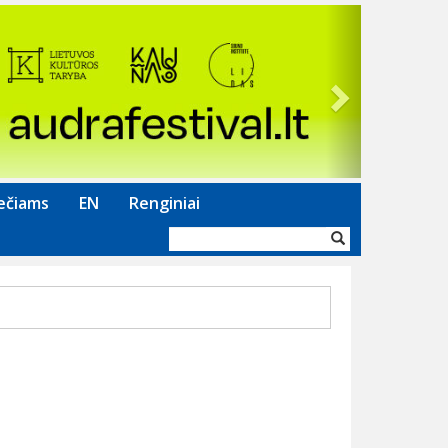
Next
ečiams
EN
Renginiai
Paieškos
forma