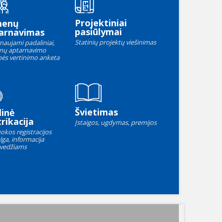
Projektiniai
menų
pasiūlymai
arnavimas
Statinių projektų viešinimas
naujami padaliniai,
nų aptarnavimo
ės vertinimo anketa
Švietimas
linė
rikacija
Įstaigos, ugdymas, premijos
okos registracijos
lga, informacija
vedžiams