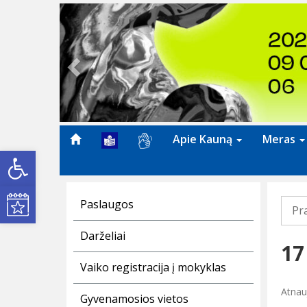
Previous
Apie Kauną
Meras
Open toolbar
Kultūros renginiai
Paslaugos
Pr
Darželiai
17
Vaiko registracija į mokyklas
Atnauj
Gyvenamosios vietos