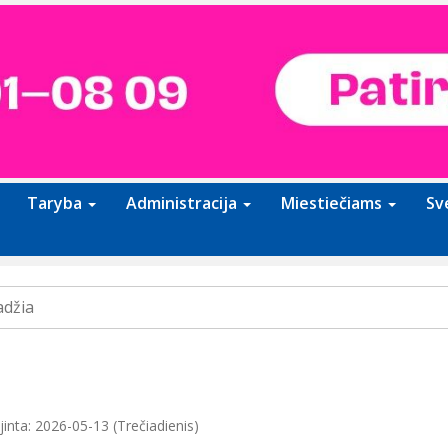
Taryba
Administracija
Miestiečiams
Sv
adžia
inta: 2026-05-13 (Trečiadienis)