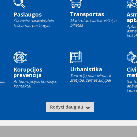
Transportas
Paslaugos
As
apt
Maršrutai, tvarkaraščiai, e.
Čia rasite savivaldybės
bilietas
teikiamas paslaugas
Aptar
asme
kokyb
Urbanistika
Korupcijos
Civi
prevencija
met
Teritorijų planavimas ir
statyba, žemės sklypai
ai,
Antikorupcijos komisija,
Santu
kontaktai
apžva
jauna
Rodyti daugiau