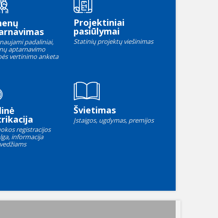
Projektiniai
menų
pasiūlymai
arnavimas
Statinių projektų viešinimas
naujami padaliniai,
nų aptarnavimo
ės vertinimo anketa
Švietimas
linė
rikacija
Įstaigos, ugdymas, premijos
okos registracijos
lga, informacija
vedžiams