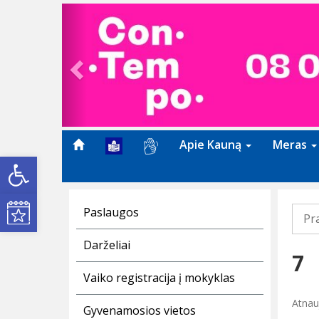
Previous
Apie Kauną
Meras
Open toolbar
Kultūros renginiai
Paslaugos
Pr
Darželiai
7
Vaiko registracija į mokyklas
Atnauj
Gyvenamosios vietos