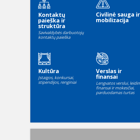
Civilinė sauga ir
Kontaktų
mobilizacija
paieška ir
struktūra
Savivaldybės darbuotojų
kontaktų paieška
Kultūra
Verslas ir
finansai
Įstaigos, konkursai,
stipendijos, renginiai
Lengvatos verslui, leidim
finansai ir mokesčiai,
parduodamas turtas