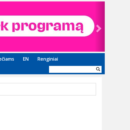
Next
ečiams
EN
Renginiai
Paieškos
forma