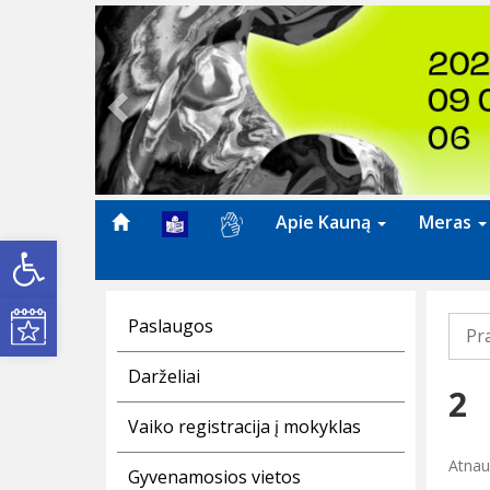
Previous
Apie Kauną
Meras
Open toolbar
Kultūros renginiai
Paslaugos
Pr
Darželiai
2
Vaiko registracija į mokyklas
Atnauj
Gyvenamosios vietos