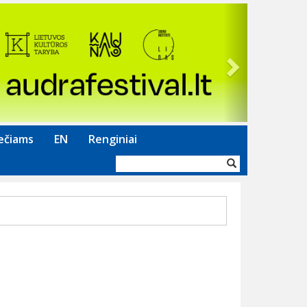
Next
ečiams
EN
Renginiai
Paieškos
forma