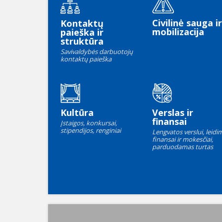
Civilinė sauga ir
Kontaktų
mobilizacija
paieška ir
struktūra
Savivaldybės darbuotojų
kontaktų paieška
Kultūra
Verslas ir
finansai
Įstaigos, konkursai,
stipendijos, renginiai
Lengvatos verslui, leidim
finansai ir mokesčiai,
parduodamas turtas