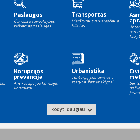
Transportas
Paslaugos
As
apt
Maršrutai, tvarkaraščiai, e.
Čia rasite savivaldybės
bilietas
teikiamas paslaugas
Aptar
asme
kokyb
Urbanistika
Korupcijos
Civi
prevencija
met
Teritorijų planavimas ir
statyba, žemės sklypai
ai,
Antikorupcijos komisija,
Santu
kontaktai
apžva
jauna
Rodyti daugiau