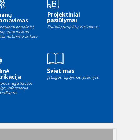
Projektiniai
menų
pasiūlymai
arnavimas
Statinių projektų viešinimas
naujami padaliniai,
nų aptarnavimo
ės vertinimo anketa
Švietimas
linė
rikacija
Įstaigos, ugdymas, premijos
okos registracijos
lga, informacija
vedžiams