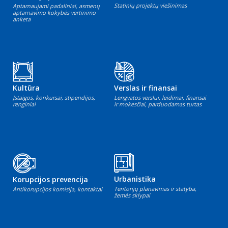
Statinių projektų viešinimas
Aptarnaujami padaliniai, asmenų
aptarnavimo kokybės vertinimo
anketa
Kultūra
Verslas ir finansai
Įstaigos, konkursai, stipendijos,
Lengvatos verslui, leidimai, finansai
renginiai
ir mokesčiai, parduodamas turtas
Urbanistika
Korupcijos prevencija
Teritorijų planavimas ir statyba,
Antikorupcijos komisija, kontaktai
žemės sklypai