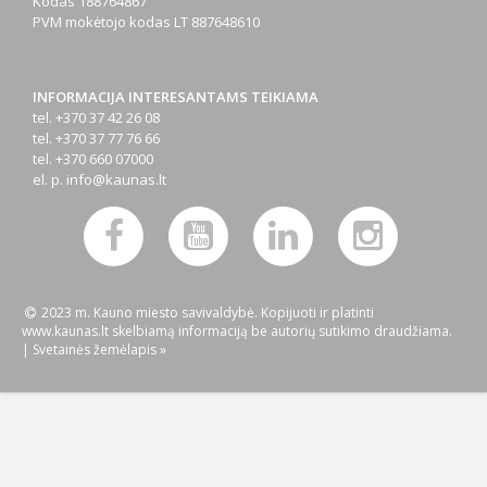
Kodas
188764867
PVM mokėtojo kodas
LT 887648610
INFORMACIJA INTERESANTAMS TEIKIAMA
tel. +370 37 42 26 08
tel. +370 37 77 76 66
tel. +370 660 07000
el. p.
info@kaunas.lt
2023 m. Kauno miesto savivaldybė. Kopijuoti ir platinti
www.kaunas.lt skelbiamą informaciją be autorių sutikimo draudžiama.
|
Svetainės žemėlapis »