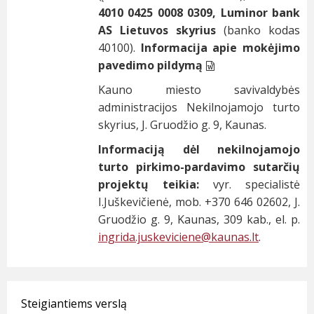
4010 0425 0008 0309, Luminor bank
AS Lietuvos skyrius
(banko kodas
40100).
Informacija apie mokėjimo
pavedimo pildymą
Kauno miesto savivaldybės
administracijos Nekilnojamojo turto
skyrius, J. Gruodžio g. 9, Kaunas.
Informaciją dėl nekilnojamojo
turto pirkimo-pardavimo sutarčių
projektų teikia:
vyr. specialistė
I.Juškevičienė, mob. +370 646 02602, J.
Gruodžio g. 9, Kaunas, 309 kab., el. p.
ingrida.juskeviciene@
kaunas.lt
.
Steigiantiems verslą