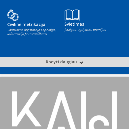
Švietimas
Civilinė metrikacija
Įstaigos, ugdymas, premijos
Santuokos registracijos apžvalga,
informacija jaunavedžiams
Rodyti daugiau