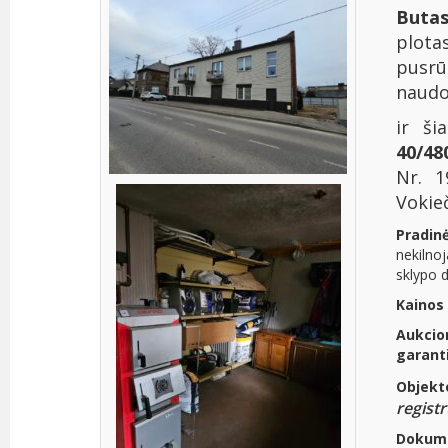
Buta
plot
pusrū
naudo
ir ši
40/4
Nr. 1
Vokieč
Pradin
nekilno
sklypo d
K
ainos 
Aukci
garanti
Objek
registr
Dokume