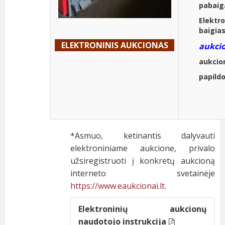
pabaiga
Elektr
baigias
ELEK
T
RONINIS
AUKCIO
NAS
aukci
aukcio
papild
*Asmuo, ketinantis dalyvauti
elektroniniame aukcione, privalo
užsiregistruoti į konkretų aukcioną
interneto svetainėje
https://www.eaukcionai.lt
.
Elektroninių aukcionų
naudotojo instrukcija