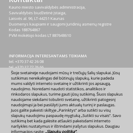
Kauno miesto savivaldybės administracija,
Savivaldybės biudžetinė įstaiga,
Laisvės al. 96, LT-44251 Kaunas
Duomenys kaupiami ir saugomi Juridinių asmenų registre
Kodas
188764867
PVM mokėtojo kodas
LT 887648610
INFORMACIJA INTERESANTAMS TEIKIAMA
tel. +370 37 42 26 08
tel. +370 37 77 76 66
Šioje svetainėje naudojami mūsų ir trečiųjų šalių slapukai. Jūsų
tel. +370 660 07000
sutikimas nereikalingas dėl būtinųjų slapukų, kurie padeda
el. p.
info@kaunas.lt
mums valdyti interneto svetainę ir užtikrinti jos apsaugą,
naudojimo. Norėdami naudoti statistikos, analitikos ir
rinkodaros slapukus, turime gauti jūsų sutikimą. Šiuos slapukus
naudojame siekdami tobulinti svetainę, užtikrinti patogesnį
naudojimąsi ja bei pasiūlyti jums aktualų turinį ir paslaugas.
Juos galite pakeisti skiltyje „Parinktys“ arba sutikti su visų
2023 m. Kauno miesto savivaldybė. Kopijuoti ir platinti
slapukų naudojimu paspaudę mygtuką „Sutikti su visais“. Savo
www.kaunas.lt skelbiamą informaciją be autorių sutikimo draudžiama.
sutikimą bet kada galėsite atšaukti pakeisdami interneto
|
Svetainės žemėlapis »
naršyklės nustatymus ir ištrindami įrašytus slapukus. Daugiau
informacijos rasite:
„Slapukų politika“
.