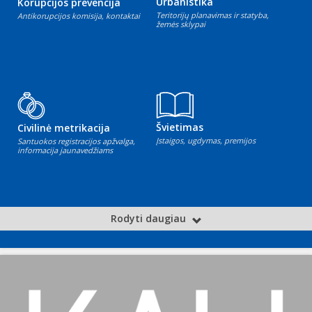
Urbanistika
Korupcijos prevencija
Teritorijų planavimas ir statyba,
Antikorupcijos komisija, kontaktai
žemės sklypai
Švietimas
Civilinė metrikacija
Įstaigos, ugdymas, premijos
Santuokos registracijos apžvalga,
informacija jaunavedžiams
Rodyti daugiau