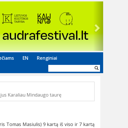
Next
ečiams
EN
Renginiai
Paieškos
forma
ojus Karaliau Mindaugo taurę
s Tomas Masiulis) 9 kartą iš viso ir 7 kartą