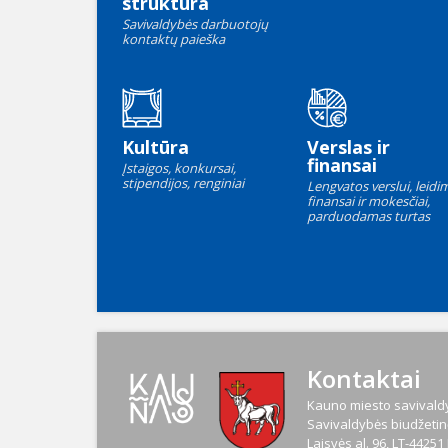
struktūra
Savivaldybės darbuotojų
kontaktų paieška
Kultūra
Verslas ir
finansai
Įstaigos, konkursai,
stipendijos, renginiai
Lengvatos verslui, leidim
finansai ir mokesčiai,
parduodamas turtas
Kontaktai
Kauno miesto savivaldy
Savivaldybės biudžetinė
Laisvės al. 96, LT-4425