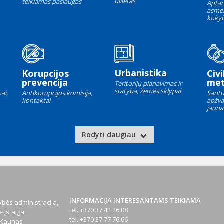
bilietas
teikiamas paslaugas
Aptar
asme
kokyb
Urbanistika
Korupcijos
Civi
prevencija
met
Teritorijų planavimas ir
statyba, žemės sklypai
ai,
Antikorupcijos komisija,
Santu
kontaktai
apžva
jauna
Rodyti daugiau
INFORMACIJA INTERESANTAMS TEIKIAMA
bės administracija,
tel. +370 37 42 26 08
 įstaiga,
tel. +370 37 77 76 66
1 Kaunas