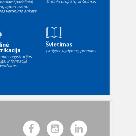
Statinių projektų viešinimas
naujami padaliniai,
nų aptarnavimo
ės vertinimo anketa
Švietimas
linė
rikacija
Įstaigos, ugdymas, premijos
okos registracijos
lga, informacija
vedžiams