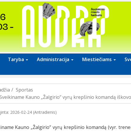
Taryba
Administracija
Miestiečiams
Sv
adžia
Sportas
Sveikiname Kauno „Žalgirio” vyrų krepšinio komandą iškov
jinta: 2026-02-24 (Antradienis)
iname Kauno „Žalgirio” vyrų krepšinio komandą (vyr. treneri