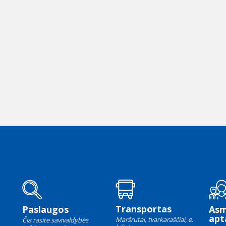
Transportas
Paslaugos
As
apt
Maršrutai, tvarkaraščiai, e.
Čia rasite savivaldybės