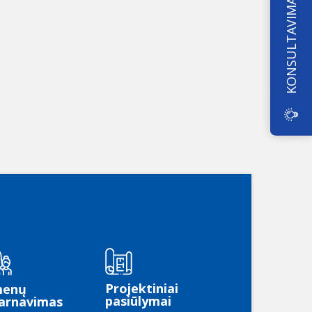
KONSULTAVIMAS
Projektiniai
menų
pasiūlymai
arnavimas