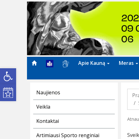
Previous
Apie Kauną
Meras
Open toolbar
Kultūros renginiai
Naujienos
Pr
Veikla
Atnau
Kontaktai
Sveik
Artimiausi Sporto renginiai