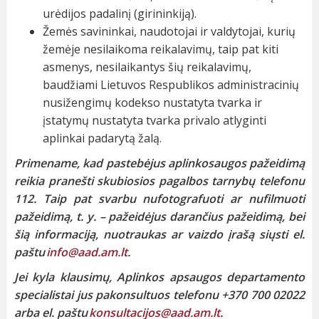
urėdijos padalinį (girininkiją).
Žemės savininkai, naudotojai ir valdytojai, kurių
žemėje nesilaikoma reikalavimų, taip pat kiti
asmenys, nesilaikantys šių reikalavimų,
baudžiami Lietuvos Respublikos administracinių
nusižengimų kodekso nustatyta tvarka ir
įstatymų nustatyta tvarka privalo atlyginti
aplinkai padarytą žalą.
Primename, kad pastebėjus aplinkosaugos pažeidimą
reikia pranešti skubiosios pagalbos tarnybų telefonu
112. Taip pat svarbu nufotografuoti ar nufilmuoti
pažeidimą, t. y. – pažeidėjus darančius pažeidimą, bei
šią informaciją, nuotraukas ar vaizdo įrašą siųsti el.
paštu
info@aad.am.lt
.
Jei kyla klausimų, Aplinkos apsaugos departamento
specialistai jus pakonsultuos telefonu +370 700 02022
arba el. paštu
konsultacijos@aad.am.lt
.