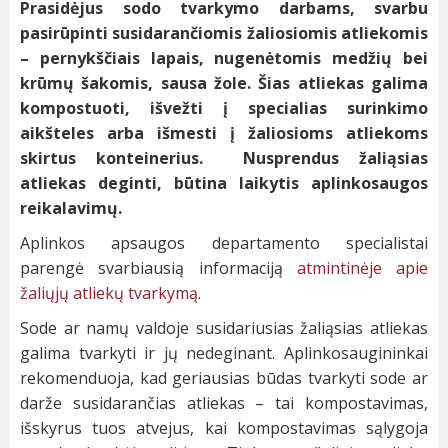
Prasidėjus sodo tvarkymo darbams, svarbu
pasirūpinti susidarančiomis žaliosiomis atliekomis
– pernykščiais lapais, nugenėtomis medžių bei
krūmų šakomis, sausa žole. Šias atliekas galima
kompostuoti, išvežti į specialias surinkimo
aikšteles arba išmesti į žaliosioms atliekoms
skirtus konteinerius.
Nusprendus žaliąsias
atliekas deginti, būtina laikytis aplinkosaugos
reikalavimų.
Aplinkos apsaugos departamento specialistai
parengė svarbiausią informaciją
atmintinėje apie
žaliųjų atliekų tvarkymą
.
Sode ar namų valdoje susidariusias žaliąsias atliekas
galima tvarkyti ir jų nedeginant. Aplinkosaugininkai
rekomenduoja, kad geriausias būdas tvarkyti sode ar
darže susidarančias atliekas – tai kompostavimas,
išskyrus tuos atvejus, kai kompostavimas sąlygoja