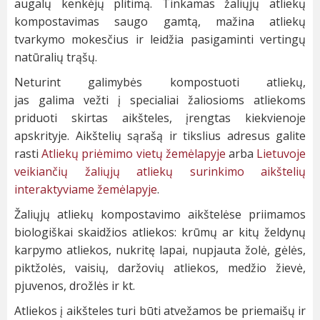
augalų kenkėjų plitimą. Tinkamas žaliųjų atliekų
kompostavimas saugo gamtą, mažina atliekų
tvarkymo mokesčius ir leidžia pasigaminti vertingų
natūralių trąšų.
Neturint galimybės kompostuoti atliekų,
jas galima vežti į specialiai žaliosioms atliekoms
priduoti skirtas aikšteles, įrengtas kiekvienoje
apskrityje. Aikštelių sąrašą ir tikslius adresus galite
rasti
Atliekų priėmimo vietų žemėlapyje
arba
Lietuvoje
veikiančių žaliųjų atliekų surinkimo aikštelių
interaktyviame žemėlapyje
.
Žaliųjų atliekų kompostavimo aikštelėse priimamos
biologiškai skaidžios atliekos: krūmų ar kitų želdynų
karpymo atliekos, nukritę lapai, nupjauta žolė, gėlės,
piktžolės, vaisių, daržovių atliekos, medžio žievė,
pjuvenos, drožlės ir kt.
Atliekos į aikšteles turi būti atvežamos be priemaišų ir