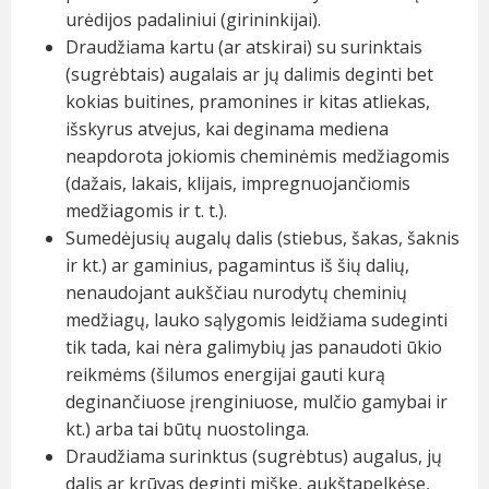
urėdijos padaliniui (girininkijai).
Draudžiama kartu (ar atskirai) su surinktais
(sugrėbtais) augalais ar jų dalimis deginti bet
kokias buitines, pramonines ir kitas atliekas,
išskyrus atvejus, kai deginama mediena
neapdorota jokiomis cheminėmis medžiagomis
(dažais, lakais, klijais, impregnuojančiomis
medžiagomis ir t. t.).
Sumedėjusių augalų dalis (stiebus, šakas, šaknis
ir kt.) ar gaminius, pagamintus iš šių dalių,
nenaudojant aukščiau nurodytų cheminių
medžiagų, lauko sąlygomis leidžiama sudeginti
tik tada, kai nėra galimybių jas panaudoti ūkio
reikmėms (šilumos energijai gauti kurą
deginančiuose įrenginiuose, mulčio gamybai ir
kt.) arba tai būtų nuostolinga.
Draudžiama surinktus (sugrėbtus) augalus, jų
dalis ar krūvas deginti miške, aukštapelkėse,