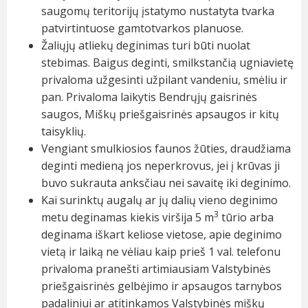
saugomų teritorijų įstatymo nustatyta tvarka
patvirtintuose gamtotvarkos planuose.
Žaliųjų atliekų deginimas turi būti nuolat
stebimas. Baigus deginti, smilkstančią ugniavietę
privaloma užgesinti užpilant vandeniu, smėliu ir
pan. Privaloma laikytis
Bendrųjų gaisrinės
saugos
,
Miškų priešgaisrinės apsaugos
ir kitų
taisyklių.
Vengiant smulkiosios faunos žūties, draudžiama
deginti medieną jos neperkrovus, jei į krūvas ji
buvo sukrauta anksčiau nei savaitę iki deginimo.
Kai surinktų augalų ar jų dalių vieno deginimo
3
metu deginamas kiekis viršija 5 m
tūrio arba
deginama iškart keliose vietose, apie deginimo
vietą ir laiką ne vėliau kaip prieš 1 val. telefonu
privaloma pranešti artimiausiam Valstybinės
priešgaisrinės gelbėjimo ir apsaugos tarnybos
padaliniui ar atitinkamos Valstybinės miškų