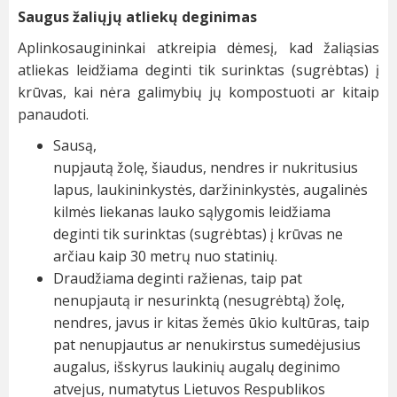
Saugus žaliųjų atliekų deginimas
Aplinkosaugininkai atkreipia dėmesį, kad žaliąsias
atliekas leidžiama deginti tik surinktas (sugrėbtas) į
krūvas, kai nėra galimybių jų kompostuoti ar kitaip
panaudoti.
Sausą,
nupjautą žolę, šiaudus, nendres ir nukritusius
lapus, laukininkystės, daržininkystės, augalinės
kilmės liekanas lauko sąlygomis leidžiama
deginti tik surinktas (sugrėbtas) į krūvas ne
arčiau kaip 30 metrų nuo statinių.
Draudžiama deginti ražienas, taip pat
nenupjautą ir nesurinktą (nesugrėbtą) žolę,
nendres, javus ir kitas žemės ūkio kultūras, taip
pat nenupjautus ar nenukirstus sumedėjusius
augalus, išskyrus laukinių augalų deginimo
atvejus, numatytus Lietuvos Respublikos