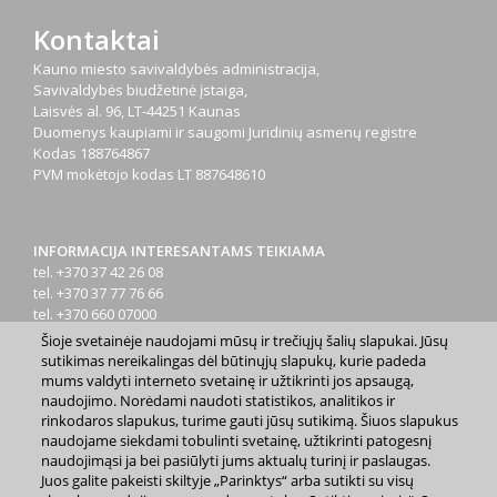
Kontaktai
Kauno miesto savivaldybės administracija,
Savivaldybės biudžetinė įstaiga,
Laisvės al. 96, LT-44251 Kaunas
Duomenys kaupiami ir saugomi Juridinių asmenų registre
Kodas
188764867
PVM mokėtojo kodas
LT 887648610
INFORMACIJA INTERESANTAMS TEIKIAMA
tel. +370 37 42 26 08
tel. +370 37 77 76 66
tel. +370 660 07000
el. p.
info@kaunas.lt
Šioje svetainėje naudojami mūsų ir trečiųjų šalių slapukai. Jūsų
sutikimas nereikalingas dėl būtinųjų slapukų, kurie padeda
mums valdyti interneto svetainę ir užtikrinti jos apsaugą,
naudojimo. Norėdami naudoti statistikos, analitikos ir
rinkodaros slapukus, turime gauti jūsų sutikimą. Šiuos slapukus
naudojame siekdami tobulinti svetainę, užtikrinti patogesnį
naudojimąsi ja bei pasiūlyti jums aktualų turinį ir paslaugas.
2023 m. Kauno miesto savivaldybė. Kopijuoti ir platinti
Juos galite pakeisti skiltyje „Parinktys“ arba sutikti su visų
www.kaunas.lt skelbiamą informaciją be autorių sutikimo draudžiama.