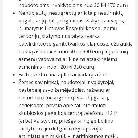
naudotojams ir valdytojams nuo 30 iki 170 eurų.
Nenupjautų, nesugrėbtų ar kitaip nesurinktų
augalų ar jų dalių deginimas, išskyrus atvejus,
numatytus Lietuvos Respublikos saugomų
teritorijų įstatymo nustatyta tvarka
patvirtintuose gamtotvarkos planuose, užtraukia
baudą asmenims nuo 50 iki 300 eurų ir juridinių
asmenų vadovams ar kitiems atsakingiems
asmenims – nuo 120 iki 350 eurų.
Be to, vertinama aplinkai padaryta žala.
Žemės savininkai, naudotojai ir valdytojai,
pastebėję savo žemėje žolės, ražienų ar
nesurinktų (nesugrėbtų) šiaudų gaisrą,
nedelsdami privalo apie tai informuoti
skubiosios pagalbos centrą telefonu 112 ir
(arba) Valstybinę priešgaisrinę gelbėjimo
tarnybą, o, jei dėl gaisro kyla pavojus
artimiausiam miškui, – ir atitinkamos miškų