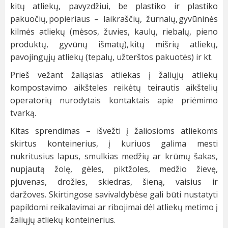
kitų atliekų, pavyzdžiui, be plastiko ir plastiko
pakuočių, popieriaus – laikraščių, žurnalų, gyvūninės
kilmės atliekų (mėsos, žuvies, kaulų, riebalų, pieno
produktų, gyvūnų išmatų), kitų mišrių atliekų,
pavojingųjų atliekų (tepalų, užterštos pakuotės) ir kt.
Prieš vežant žaliąsias atliekas į žaliųjų atliekų
kompostavimo aikšteles reikėtų teirautis aikštelių
operatorių nurodytais kontaktais apie priėmimo
tvarką.
Kitas sprendimas – išvežti į žaliosioms atliekoms
skirtus konteinerius, į kuriuos galima mesti
nukritusius lapus, smulkias medžių ar krūmų šakas,
nupjautą žolę, gėles, piktžoles, medžio žievę,
pjuvenas, drožles, skiedras, šieną, vaisius ir
daržoves. Skirtingose savivaldybėse gali būti nustatyti
papildomi reikalavimai ar ribojimai dėl atliekų metimo į
žaliųjų atliekų konteinerius.