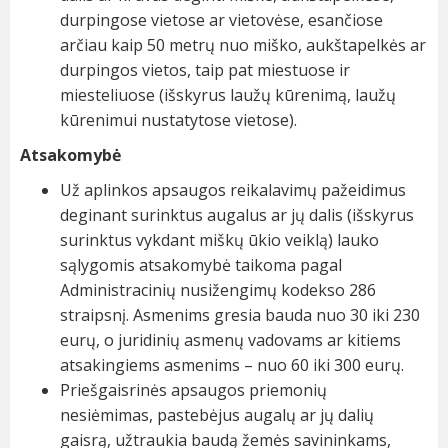
durpingose vietose ar vietovėse, esančiose
arčiau kaip 50 metrų nuo miško, aukštapelkės ar
durpingos vietos, taip pat miestuose ir
miesteliuose (išskyrus laužų kūrenimą, laužų
kūrenimui nustatytose vietose).
Atsakomybė
Už aplinkos apsaugos reikalavimų pažeidimus
deginant surinktus augalus ar jų dalis (išskyrus
surinktus vykdant miškų ūkio veiklą) lauko
sąlygomis atsakomybė taikoma pagal
Administracinių nusižengimų kodekso 286
straipsnį. Asmenims gresia bauda nuo 30 iki 230
eurų, o juridinių asmenų vadovams ar kitiems
atsakingiems asmenims – nuo 60 iki 300 eurų.
Priešgaisrinės apsaugos priemonių
nesiėmimas, pastebėjus augalų ar jų dalių
gaisrą, užtraukia baudą žemės savininkams,