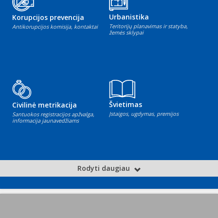
Urbanistika
Korupcijos prevencija
Teritorijų planavimas ir statyba,
Antikorupcijos komisija, kontaktai
žemės sklypai
Švietimas
Civilinė metrikacija
Įstaigos, ugdymas, premijos
Santuokos registracijos apžvalga,
informacija jaunavedžiams
Rodyti daugiau