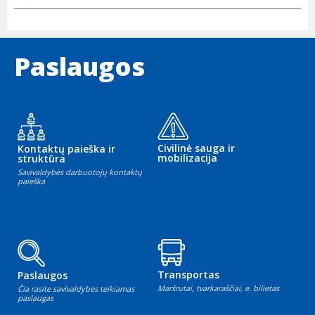
Paslaugos
Civilinė sauga ir
Kontaktų paieška ir
mobilizacija
struktūra
Savivaldybės darbuotojų kontaktų
paieška
Transportas
Paslaugos
Maršrutai, tvarkaraščiai, e. bilietas
Čia rasite savivaldybės teikiamas
paslaugas