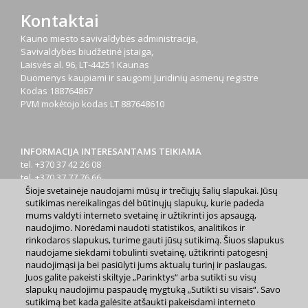
Kontaktai
Kauno miesto savivaldybės administracija,
Savivaldybės biudžetinė įstaiga,
Laisvės al. 96, LT-44251 Kaunas
Duomenys kaupiami ir saugomi Juridinių asmenų registre
Kodas
188764867
PVM mokėtojo kodas
LT 887648610
INFORMACIJA INTERESANTAMS TEIKIAMA
tel. +370 37 42 26 08
tel. +370 37 77 76 66
Šioje svetainėje naudojami mūsų ir trečiųjų šalių slapukai. Jūsų
tel. +370 660 07000
sutikimas nereikalingas dėl būtinųjų slapukų, kurie padeda
el. p.
info@kaunas.lt
mums valdyti interneto svetainę ir užtikrinti jos apsaugą,
naudojimo. Norėdami naudoti statistikos, analitikos ir
rinkodaros slapukus, turime gauti jūsų sutikimą. Šiuos slapukus
naudojame siekdami tobulinti svetainę, užtikrinti patogesnį
naudojimąsi ja bei pasiūlyti jums aktualų turinį ir paslaugas.
Juos galite pakeisti skiltyje „Parinktys“ arba sutikti su visų
2023 m. Kauno miesto savivaldybė. Kopijuoti ir platinti
slapukų naudojimu paspaudę mygtuką „Sutikti su visais“. Savo
www.kaunas.lt skelbiamą informaciją be autorių sutikimo draudžiama.
sutikimą bet kada galėsite atšaukti pakeisdami interneto