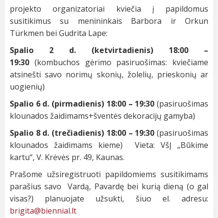
projekto organizatoriai kviečia į papildomus
susitikimus su menininkais Barbora ir Orkun
Türkmen bei Gudrita Lape:
Spalio 2 d. (ketvirtadienis) 18:00 –
19:30
(kombuchos gėrimo pasiruošimas: kviečiame
atsinešti savo norimų skonių, žolelių, prieskonių ar
uogienių)
Spalio 6 d. (pirmadienis) 18:00 – 19:30
(pasiruošimas
klounados žaidimams+šventės dekoracijų gamyba)
Spalio 8 d. (trečiadienis) 18:00 – 19:30
(pasiruošimas
klounados žaidimams kieme) Vieta: VšĮ „Būkime
kartu“, V. Krėvės pr. 49, Kaunas.
Prašome užsiregistruoti papildomiems susitikimams
parašius savo Vardą, Pavardę bei kurią dieną (o gal
visas?) planuojate užsukti, šiuo el. adresu:
brigita@biennial.lt