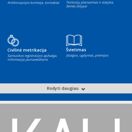
Teritorijų planavimas ir statyba,
Antikorupcijos komisija, kontaktai
žemės sklypai
Švietimas
Civilinė metrikacija
Įstaigos, ugdymas, premijos
Santuokos registracijos apžvalga,
informacija jaunavedžiams
Rodyti daugiau