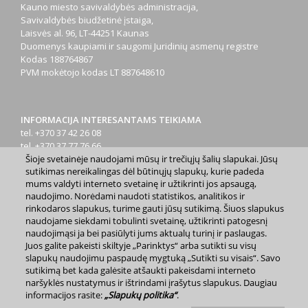
Kauno miesto savivaldybės administracija,
Savivaldybės biudžetinė įstaiga,
Laisvės al. 96, LT-44251 Kaunas
Duomenys kaupiami ir saugomi Juridinių asmenų registre
Kodas
188764867
PVM mokėtojo kodas
LT 887648610
INFORMACIJA INTERESANTAMS TEIKIAMA
tel. +370 37 42 26 08
tel. +370 37 77 76 66
Šioje svetainėje naudojami mūsų ir trečiųjų šalių slapukai. Jūsų
tel. +370 660 07000
sutikimas nereikalingas dėl būtinųjų slapukų, kurie padeda
el. p.
info@kaunas.lt
mums valdyti interneto svetainę ir užtikrinti jos apsaugą,
naudojimo. Norėdami naudoti statistikos, analitikos ir
rinkodaros slapukus, turime gauti jūsų sutikimą. Šiuos slapukus
naudojame siekdami tobulinti svetainę, užtikrinti patogesnį
naudojimąsi ja bei pasiūlyti jums aktualų turinį ir paslaugas.
Juos galite pakeisti skiltyje „Parinktys“ arba sutikti su visų
2023 m. Kauno miesto savivaldybė. Kopijuoti ir platinti
slapukų naudojimu paspaudę mygtuką „Sutikti su visais“. Savo
www.kaunas.lt skelbiamą informaciją be autorių sutikimo draudžiama.
sutikimą bet kada galėsite atšaukti pakeisdami interneto
|
Svetainės žemėlapis »
naršyklės nustatymus ir ištrindami įrašytus slapukus. Daugiau
informacijos rasite:
„Slapukų politika“
.