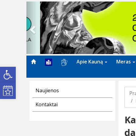
Previous
Apie Kauną
Meras
Open toolbar
Kultūros renginiai
Naujienos
Pr
Kontaktai
Ka
da