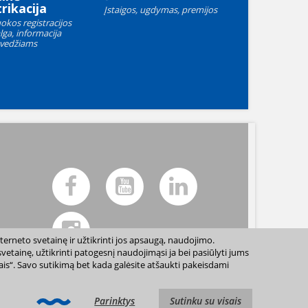
rikacija
Įstaigos, ugdymas, premijos
okos registracijos
lga, informacija
vedžiams
terneto svetainę ir užtikrinti jos apsaugą, naudojimo.
etainę, užtikrinti patogesnį naudojimąsi ja bei pasiūlyti jums
sais“. Savo sutikimą bet kada galėsite atšaukti pakeisdami
ių sutikimo draudžiama. |
Svetainės žemėlapis »
Parinktys
Sutinku su visais