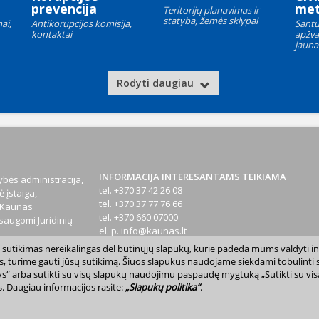
prevencija
met
Teritorijų planavimas ir
statyba, žemės sklypai
ai,
Antikorupcijos komisija,
Santu
kontaktai
apžva
jauna
Rodyti daugiau
INFORMACIJA INTERESANTAMS TEIKIAMA
bės administracija,
tel. +370 37 42 26 08
 įstaiga,
tel. +370 37 77 76 66
1 Kaunas
tel. +370 660 07000
augomi Juridinių
el. p.
info@kaunas.lt
sų sutikimas nereikalingas dėl būtinųjų slapukų, kurie padeda mums valdyti in
T 887648610
s, turime gauti jūsų sutikimą. Šiuos slapukus naudojame siekdami tobulinti sv
inktys“ arba sutikti su visų slapukų naudojimu paspaudę mygtuką „Sutikti su vi
. Daugiau informacijos rasite:
„Slapukų politika“
.
avivaldybė. Kopijuoti ir platinti www.kaunas.lt skelbiamą informaciją be autor