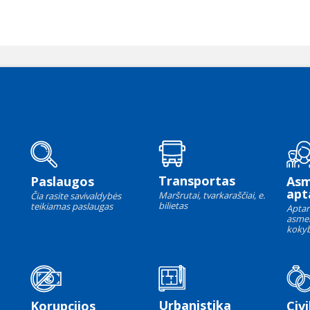
Transportas
Paslaugos
As
apt
Maršrutai, tvarkaraščiai, e.
Čia rasite savivaldybės
bilietas
teikiamas paslaugas
Aptar
asme
kokyb
Urbanistika
Korupcijos
Civi