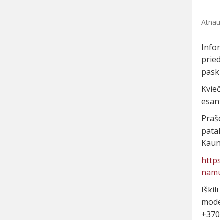
Atnau
Info
prie
pask
Kvie
esant
Praš
pata
Kaun
http
namu
Iški
moder
+370 