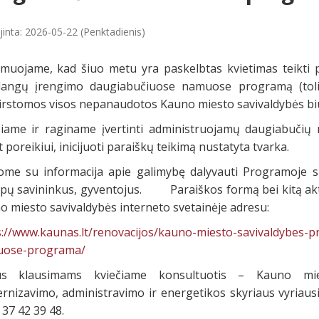
jinta: 2026-05-22 (Penktadienis)
rmuojame, kad šiuo metu yra paskelbtas kvietimas teikti 
dangų įrengimo daugiabučiuose namuose programą (tolia
irstomos visos nepanaudotos Kauno miesto savivaldybės biud
čiame ir raginame įvertinti administruojamų daugiabučių
 poreikiui, inicijuoti paraiškų teikimą nustatyta tvarka.
ome su informacija apie galimybę dalyvauti Programoje s
lpų savininkus, gyventojus. Paraiškos formą bei kitą aktu
o miesto savivaldybės interneto svetainėje adresu:
s://www.kaunas.lt/renovacijos/kauno-miesto-savivaldybes-
ose-programa/
lus klausimams kviečiame konsultuotis – Kauno mies
nizavimo, administravimo ir energetikos skyriaus vyriausias
37 42 39 48.