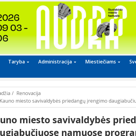
Taryba
Administracija
Miestiečiams
Sv
adžia
Renovacija
Kauno miesto savivaldybės priedangų įrengimo daugiabuč
uno miesto savivaldybės prie
ugiabučiuose namuose progr