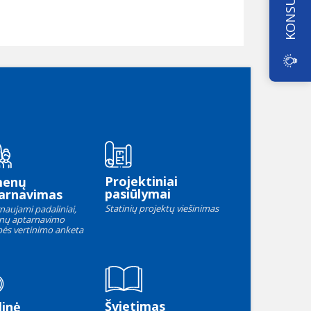
Projektiniai
menų
pasiūlymai
arnavimas
Statinių projektų viešinimas
naujami padaliniai,
nų aptarnavimo
ės vertinimo anketa
Švietimas
linė