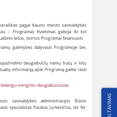
paraiškas pagal Kauno miesto savivaldybės
u – Programa). Kvietimas galioja iki kol
žeto lėšos, skirtos Programai finansuoti.
 namų galimybes dalyvauti Programoje bei,
upažindinti daugiabučių namų butų ir kitų
alią informaciją apie Programą galite rasti
priedangu-irengimo-daugiabuciuose-
KONSULTAVIMAS
to savivaldybės administracijos Būsto
is specialistas Paulius Jurkevičius, tel. Nr.