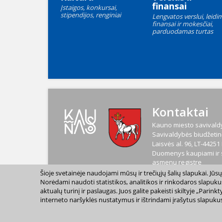
finansai
Įstaigos, konkursai,
stipendijos, renginiai
Lengvatos verslui, leidim
finansai ir mokesčiai,
parduodamas turtas
Kontaktai
Kauno miesto savivaldy
Savivaldybės biudžetinė
Laisvės al. 96, LT-4425
Duomenys kaupiami ir s
asmenų registre
Kodas
188764867
Šioje svetainėje naudojami mūsų ir trečiųjų šalių slapukai. Jū
PVM mokėtojo kodas
L
Norėdami naudoti statistikos, analitikos ir rinkodaros slapuku
aktualų turinį ir paslaugas. Juos galite pakeisti skiltyje „Par
interneto naršyklės nustatymus ir ištrindami įrašytus slapukus
2023 m. Kauno miesto s