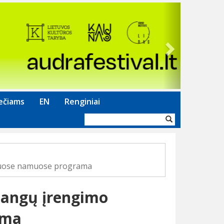
Next
ečiams
EN
Renginiai
Paieškos
forma
iuose namuose programa
dangų įrengimo
ama