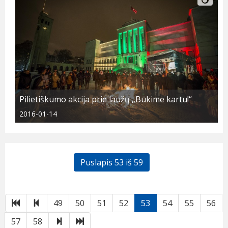
Pilietiškumo akcija prie laužų „Būkime kartu!“
2016-01-14
Puslapis 53 iš 59
Pirmas
Atgal
49
50
51
52
53
54
55
56
Toliau
Paskutinis
57
58