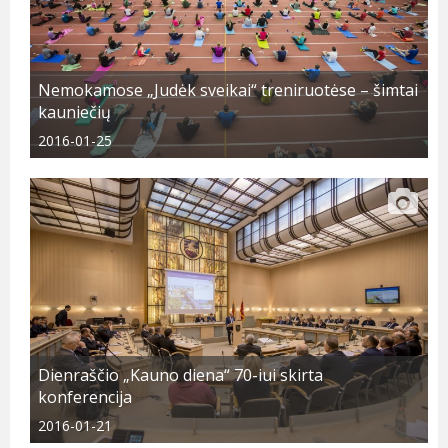
Nemokamose „Judėk sveikai“ treniruotėse – šimtai
kauniečių
2016-01-25
Dienraščio „Kauno diena“ 70-iui skirta
konferencija
2016-01-21