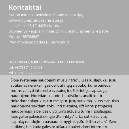
Kontaktai
Kauno miesto savivaldybės administracija,
Savivaldybės biudžetinė įstaiga,
Laisvės al. 96, LT-44251 Kaunas
Duomenys kaupiami ir saugomi Juridinių asmenų registre
Kodas
188764867
PVM mokėtojo kodas
LT 887648610
INFORMACIJA INTERESANTAMS TEIKIAMA
tel. +370 37 42 26 08
tel. +370 37 77 76 66
tel. +370 660 07000
Šioje svetainėje naudojami mūsų ir trečiųjų šalių slapukai. Jūsų
el. p.
info@kaunas.lt
sutikimas nereikalingas dėl būtinųjų slapukų, kurie padeda
mums valdyti interneto svetainę ir užtikrinti jos apsaugą,
naudojimo. Norėdami naudoti statistikos, analitikos ir
rinkodaros slapukus, turime gauti jūsų sutikimą. Šiuos slapukus
naudojame siekdami tobulinti svetainę, užtikrinti patogesnį
naudojimąsi ja bei pasiūlyti jums aktualų turinį ir paslaugas.
Juos galite pakeisti skiltyje „Parinktys“ arba sutikti su visų
2023 m. Kauno miesto savivaldybė. Kopijuoti ir platinti
slapukų naudojimu paspaudę mygtuką „Sutikti su visais“. Savo
www.kaunas.lt skelbiamą informaciją be autorių sutikimo draudžiama.
sutikimą bet kada galėsite atšaukti pakeisdami interneto
|
Svetainės žemėlapis »