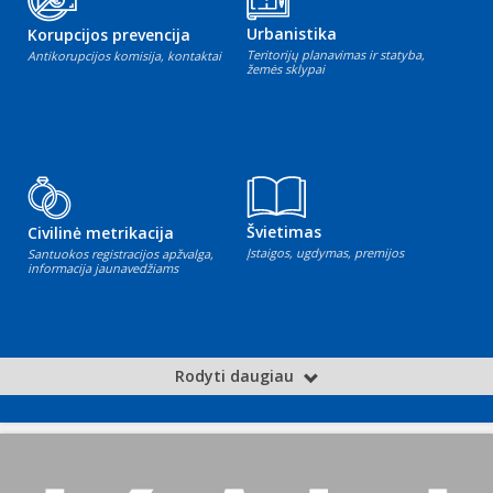
Urbanistika
Korupcijos prevencija
Teritorijų planavimas ir statyba,
Antikorupcijos komisija, kontaktai
žemės sklypai
Švietimas
Civilinė metrikacija
Įstaigos, ugdymas, premijos
Santuokos registracijos apžvalga,
informacija jaunavedžiams
Rodyti daugiau