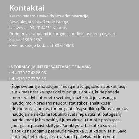
Kontaktai
Kauno miesto savivaldybės administracija,
Savivaldybės biudžetinė įstaiga,
Laisvės al. 96, LT-44251 Kaunas
Duomenys kaupiami ir saugomi Juridinių asmenų registre
Kodas
188764867
PVM mokėtojo kodas
LT 887648610
INFORMACIJA INTERESANTAMS TEIKIAMA
tel. +370 37 42 26 08
tel. +370 37 77 76 66
tel. +370 660 07000
Šioje svetainėje naudojami mūsų ir trečiųjų šalių slapukai. Jūsų
el. p.
info@kaunas.lt
sutikimas nereikalingas dėl būtinųjų slapukų, kurie padeda
mums valdyti interneto svetainę ir užtikrinti jos apsaugą,
naudojimo. Norėdami naudoti statistikos, analitikos ir
rinkodaros slapukus, turime gauti jūsų sutikimą. Šiuos slapukus
naudojame siekdami tobulinti svetainę, užtikrinti patogesnį
naudojimąsi ja bei pasiūlyti jums aktualų turinį ir paslaugas.
Juos galite pakeisti skiltyje „Parinktys“ arba sutikti su visų
2023 m. Kauno miesto savivaldybė. Kopijuoti ir platinti
slapukų naudojimu paspaudę mygtuką „Sutikti su visais“. Savo
www.kaunas.lt skelbiamą informaciją be autorių sutikimo draudžiama.
sutikimą bet kada galėsite atšaukti pakeisdami interneto
|
Svetainės žemėlapis »