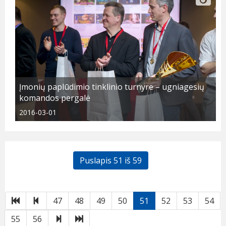
Įmonių paplūdimio tinklinio turnyre – ugniagesių
komandos pergalė
2016-03-01
Puslapis 51 iš 59
Pirmas
Atgal
47
48
49
50
51
52
53
54
Toliau
Paskutinis
55
56