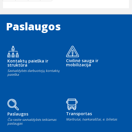
Paslaugos
Civilinė sauga ir
Kontaktų paieška ir
mobilizacija
struktūra
Savivaldybės darbuotojų kontaktų
paieška
Transportas
Paslaugos
Maršrutai, tvarkaraščiai, e. bilietas
Čia rasite savivaldybės teikiamas
paslaugas