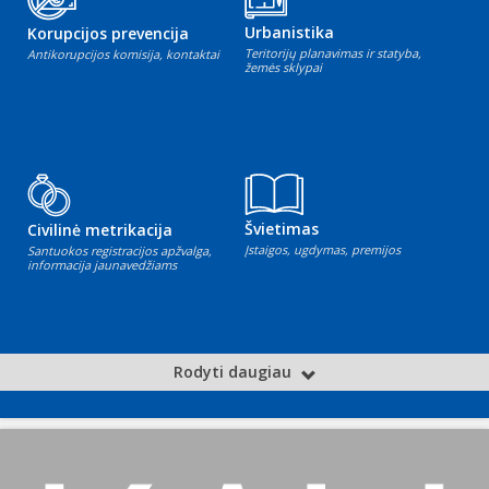
Urbanistika
Korupcijos prevencija
Teritorijų planavimas ir statyba,
Antikorupcijos komisija, kontaktai
žemės sklypai
Švietimas
Civilinė metrikacija
Įstaigos, ugdymas, premijos
Santuokos registracijos apžvalga,
informacija jaunavedžiams
Rodyti daugiau