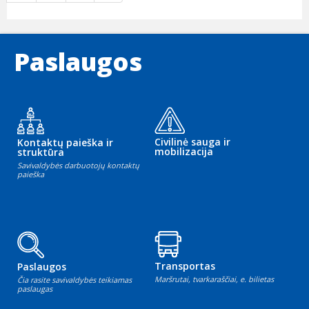
Paslaugos
Civilinė sauga ir
Kontaktų paieška ir
mobilizacija
struktūra
Savivaldybės darbuotojų kontaktų
paieška
Transportas
Paslaugos
Maršrutai, tvarkaraščiai, e. bilietas
Čia rasite savivaldybės teikiamas
paslaugas