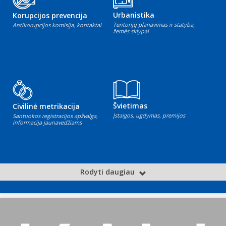
Urbanistika
Korupcijos prevencija
Teritorijų planavimas ir statyba,
Antikorupcijos komisija, kontaktai
žemės sklypai
Švietimas
Civilinė metrikacija
Įstaigos, ugdymas, premijos
Santuokos registracijos apžvalga,
informacija jaunavedžiams
Rodyti daugiau