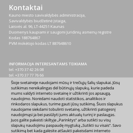
Kontaktai
Kauno miesto savivaldybės administracija,
Savivaldybės biudžetinė įstaiga,
Laisvės al. 96, LT-44251 Kaunas
Duomenys kaupiami ir saugomi Juridinių asmenų registre
Kodas
188764867
PVM mokėtojo kodas
LT 887648610
INFORMACIJA INTERESANTAMS TEIKIAMA
tel. +370 37 42 26 08
tel. +370 37 77 76 66
tel. +370 660 07000
Šioje svetainėje naudojami mūsų ir trečiųjų šalių slapukai. Jūsų
el. p.
info@kaunas.lt
sutikimas nereikalingas dėl būtinųjų slapukų, kurie padeda
mums valdyti interneto svetainę ir užtikrinti jos apsaugą,
naudojimo. Norėdami naudoti statistikos, analitikos ir
rinkodaros slapukus, turime gauti jūsų sutikimą. Šiuos slapukus
naudojame siekdami tobulinti svetainę, užtikrinti patogesnį
naudojimąsi ja bei pasiūlyti jums aktualų turinį ir paslaugas.
Juos galite pakeisti skiltyje „Parinktys“ arba sutikti su visų
2023 m. Kauno miesto savivaldybė. Kopijuoti ir platinti
slapukų naudojimu paspaudę mygtuką „Sutikti su visais“. Savo
www.kaunas.lt skelbiamą informaciją be autorių sutikimo draudžiama.
sutikimą bet kada galėsite atšaukti pakeisdami interneto
|
Svetainės žemėlapis »