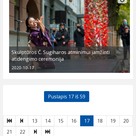
Skulptūros Č. Sugiharos atminimui įamžinti
atidengimo ceremonija
2020-10-17
Puslapis 17 iš 59
Pirmas
Atgal
13
14
15
16
17
18
19
20
Toliau
Paskutinis
21
22