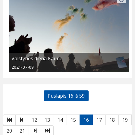
Valstybės diena Kaune
2021-07-09
Puslapis 16 iš 59
Pirmas
Atgal
12
13
14
15
16
17
18
19
Toliau
Paskutinis
20
21