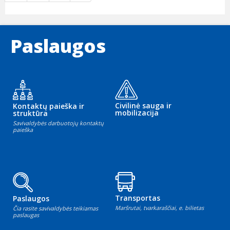
Paslaugos
Civilinė sauga ir
Kontaktų paieška ir
mobilizacija
struktūra
Savivaldybės darbuotojų kontaktų
paieška
Transportas
Paslaugos
Maršrutai, tvarkaraščiai, e. bilietas
Čia rasite savivaldybės teikiamas
paslaugas