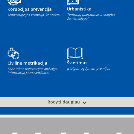
Urbanistika
Korupcijos prevencija
Teritorijų planavimas ir statyba,
Antikorupcijos komisija, kontaktai
žemės sklypai
Švietimas
Civilinė metrikacija
Įstaigos, ugdymas, premijos
Santuokos registracijos apžvalga,
informacija jaunavedžiams
Rodyti daugiau