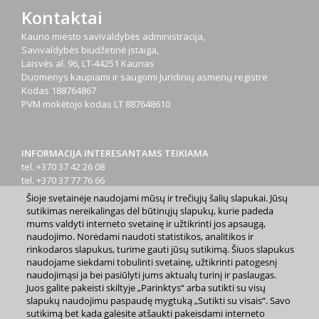
Kontaktai
Kauno miesto savivaldybės administracija,
Savivaldybės biudžetinė įstaiga,
Laisvės al. 96, LT-44251 Kaunas
Duomenys kaupiami ir saugomi Juridinių asmenų registre
Kodas
188764867
PVM mokėtojo kodas
LT 887648610
INFORMACIJA INTERESANTAMS TEIKIAMA
tel. +370 37 42 26 08
tel. +370 37 77 76 66
tel. +370 660 07000
Šioje svetainėje naudojami mūsų ir trečiųjų šalių slapukai. Jūsų
el. p.
info@kaunas.lt
sutikimas nereikalingas dėl būtinųjų slapukų, kurie padeda
mums valdyti interneto svetainę ir užtikrinti jos apsaugą,
naudojimo. Norėdami naudoti statistikos, analitikos ir
rinkodaros slapukus, turime gauti jūsų sutikimą. Šiuos slapukus
naudojame siekdami tobulinti svetainę, užtikrinti patogesnį
naudojimąsi ja bei pasiūlyti jums aktualų turinį ir paslaugas.
Juos galite pakeisti skiltyje „Parinktys“ arba sutikti su visų
2023 m. Kauno miesto savivaldybė. Kopijuoti ir platinti
slapukų naudojimu paspaudę mygtuką „Sutikti su visais“. Savo
www.kaunas.lt skelbiamą informaciją be autorių sutikimo draudžiama.
sutikimą bet kada galėsite atšaukti pakeisdami interneto
|
Svetainės žemėlapis »