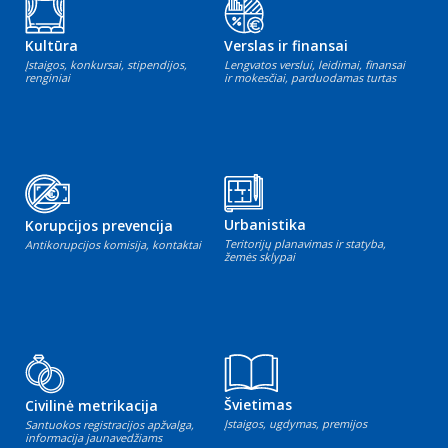
Kultūra
Verslas ir finansai
Įstaigos, konkursai, stipendijos,
Lengvatos verslui, leidimai, finansai
renginiai
ir mokesčiai, parduodamas turtas
Urbanistika
Korupcijos prevencija
Teritorijų planavimas ir statyba,
Antikorupcijos komisija, kontaktai
žemės sklypai
Švietimas
Civilinė metrikacija
Įstaigos, ugdymas, premijos
Santuokos registracijos apžvalga,
informacija jaunavedžiams