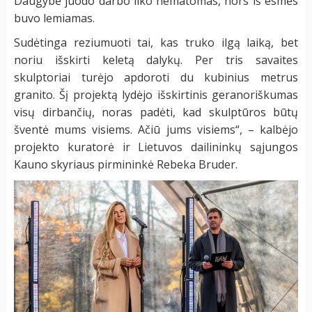
Daugybė juodo darbo liko nematomas, nors iš esmės
buvo lemiamas.
Sudėtinga reziumuoti tai, kas truko ilgą laiką, bet
noriu išskirti keletą dalykų. Per tris savaites
skulptoriai turėjo apdoroti du kubinius metrus
granito. Šį projektą lydėjo išskirtinis geranoriškumas
visų dirbančių, noras padėti, kad skulptūros būtų
šventė mums visiems. Ačiū jums visiems“, – kalbėjo
projekto kuratorė ir Lietuvos dailininkų sąjungos
Kauno skyriaus pirmininkė Rebeka Bruder.