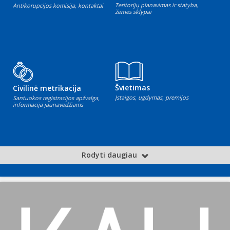
Teritorijų planavimas ir statyba,
Antikorupcijos komisija, kontaktai
žemės sklypai
Švietimas
Civilinė metrikacija
Įstaigos, ugdymas, premijos
Santuokos registracijos apžvalga,
informacija jaunavedžiams
Rodyti daugiau