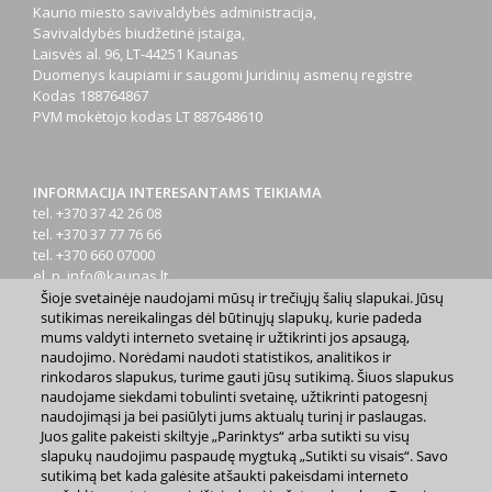
Kauno miesto savivaldybės administracija,
Savivaldybės biudžetinė įstaiga,
Laisvės al. 96, LT-44251 Kaunas
Duomenys kaupiami ir saugomi Juridinių asmenų registre
Kodas
188764867
PVM mokėtojo kodas
LT 887648610
INFORMACIJA INTERESANTAMS TEIKIAMA
tel. +370 37 42 26 08
tel. +370 37 77 76 66
tel. +370 660 07000
el. p.
info@kaunas.lt
Šioje svetainėje naudojami mūsų ir trečiųjų šalių slapukai. Jūsų
sutikimas nereikalingas dėl būtinųjų slapukų, kurie padeda
mums valdyti interneto svetainę ir užtikrinti jos apsaugą,
naudojimo. Norėdami naudoti statistikos, analitikos ir
rinkodaros slapukus, turime gauti jūsų sutikimą. Šiuos slapukus
naudojame siekdami tobulinti svetainę, užtikrinti patogesnį
2023 m. Kauno miesto savivaldybė. Kopijuoti ir platinti
naudojimąsi ja bei pasiūlyti jums aktualų turinį ir paslaugas.
www.kaunas.lt skelbiamą informaciją be autorių sutikimo draudžiama.
Juos galite pakeisti skiltyje „Parinktys“ arba sutikti su visų
|
Svetainės žemėlapis »
slapukų naudojimu paspaudę mygtuką „Sutikti su visais“. Savo
sutikimą bet kada galėsite atšaukti pakeisdami interneto