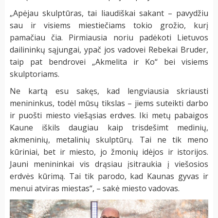
„Apėjau skulptūras, tai liaudiškai sakant – pavydžiu
sau ir visiems miestiečiams tokio grožio, kurį
pamačiau čia. Pirmiausia noriu padėkoti Lietuvos
dailininkų sąjungai, ypač jos vadovei Rebekai Bruder,
taip pat bendrovei „Akmelita ir Ko“ bei visiems
skulptoriams.
Ne kartą esu sakęs, kad lengviausia skriausti
menininkus, todėl mūsų tikslas – jiems suteikti darbo
ir puošti miesto viešąsias erdves. Iki metų pabaigos
Kaune iškils daugiau kaip trisdešimt medinių,
akmeninių, metalinių skulptūrų. Tai ne tik meno
kūriniai, bet ir miesto, jo žmonių idėjos ir istorijos.
Jauni menininkai vis drąsiau įsitraukia į viešosios
erdvės kūrimą. Tai tik parodo, kad Kaunas gyvas ir
menui atviras miestas“, – sakė miesto vadovas.