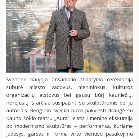
Šventinė naujojo ansamblio atidarymo ceremonija
subūrė miesto vadovus, menininkus, kultūros
organizacijų atstovus bei gausų būrį kauniečių,
norėjusių iš arčiau susipažinti su skulptūromis bei jų
autoriais. Renginio svečiai buvo pakviesti drauge su
Kauno šokio teatru „Aura“ leistis į meninę ekskursiją
po modernizmo skulptūras – performansą, kuriame
judesys, garsas ir forma virto vientisu pasakojimu