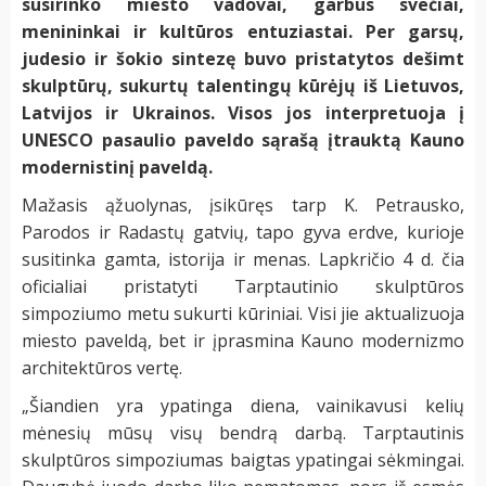
susirinko miesto vadovai, garbūs svečiai,
menininkai ir kultūros entuziastai. Per garsų,
judesio ir šokio sintezę buvo pristatytos dešimt
skulptūrų, sukurtų talentingų kūrėjų iš Lietuvos,
Latvijos ir Ukrainos. Visos jos interpretuoja į
UNESCO pasaulio paveldo sąrašą įtrauktą Kauno
modernistinį paveldą.
Mažasis ąžuolynas, įsikūręs tarp K. Petrausko,
Parodos ir Radastų gatvių, tapo gyva erdve, kurioje
susitinka gamta, istorija ir menas. Lapkričio 4 d. čia
oficialiai pristatyti Tarptautinio skulptūros
simpoziumo metu sukurti kūriniai. Visi jie aktualizuoja
miesto paveldą, bet ir įprasmina Kauno modernizmo
architektūros vertę.
„Šiandien yra ypatinga diena, vainikavusi kelių
mėnesių mūsų visų bendrą darbą. Tarptautinis
skulptūros simpoziumas baigtas ypatingai sėkmingai.