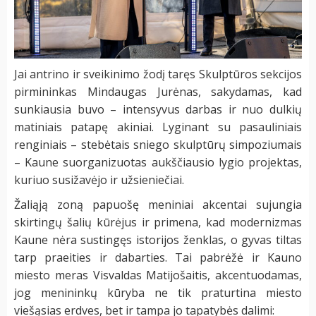
Jai antrino ir sveikinimo žodį taręs Skulptūros sekcijos
pirmininkas Mindaugas Jurėnas, sakydamas, kad
sunkiausia buvo – intensyvus darbas ir nuo dulkių
matiniais patapę akiniai. Lyginant su pasauliniais
renginiais – stebėtais sniego skulptūrų simpoziumais
– Kaune suorganizuotas aukščiausio lygio projektas,
kuriuo susižavėjo ir užsieniečiai.
Žaliąją zoną papuošę meniniai akcentai sujungia
skirtingų šalių kūrėjus ir primena, kad modernizmas
Kaune nėra sustingęs istorijos ženklas, o gyvas tiltas
tarp praeities ir dabarties. Tai pabrėžė ir Kauno
miesto meras Visvaldas Matijošaitis, akcentuodamas,
jog menininkų kūryba ne tik praturtina miesto
viešąsias erdves, bet ir tampa jo tapatybės dalimi: