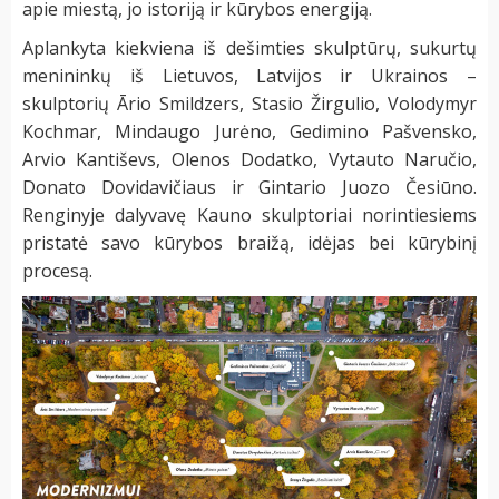
apie miestą, jo istoriją ir kūrybos energiją.
Aplankyta kiekviena iš dešimties skulptūrų, sukurtų
menininkų iš Lietuvos, Latvijos ir Ukrainos –
skulptorių Ārio Smildzers, Stasio Žirgulio, Volodymyr
Kochmar, Mindaugo Jurėno, Gedimino Pašvensko,
Arvio Kantiševs, Olenos Dodatko, Vytauto Naručio,
Donato Dovidavičiaus ir Gintario Juozo Česiūno.
Renginyje dalyvavę Kauno skulptoriai norintiesiems
pristatė savo kūrybos braižą, idėjas bei kūrybinį
procesą.