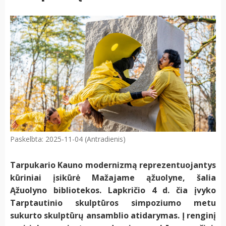
Paskelbta: 2025-11-04 (Antradienis)
Tarpukario Kauno modernizmą reprezentuojantys
kūriniai įsikūrė Mažajame ąžuolyne, šalia
Ąžuolyno bibliotekos. Lapkričio 4 d. čia įvyko
Tarptautinio skulptūros simpoziumo metu
sukurto skulptūrų ansamblio atidarymas. Į renginį