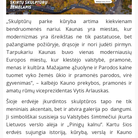
„Skulptūrų parke kūryba artima kiekvienam
bendruomenės nariui. Kaunas yra miestas, kur
modernizmas yra išreikštas ne tik pastatuose, bet
pažangiame požiūryje, drąsoje ir nori judėti pirmyn.
Tarpukariu Kaunas buvo vienas moderniausių
Europos miestų, kur klestėjo valstybė, pramonė,
menas ir kultūra. Mažajame ąžuolyne ir Parodos kalne
tuomet vyko žemės ūkio ir pramonės parodos, virė
gyvenimas“, – kalbėjo Kauno prekybos, pramonės ir
amatų rūmų viceprezidentas Vytis Arlauskas.
Šioje erdvėje įkurdintos skulptūros tapo ne tik
meniniais akcentais, bet ir atvira galerija po dangumi.
Ji simboliškai susisieja su Valstybės šimtmečiui įkurta
Lietuvos verslo alėja ir „Pinigų kalnu“. Kartu šios
erdvės sujungia istoriją, kūrybą, verslą ir Kauno