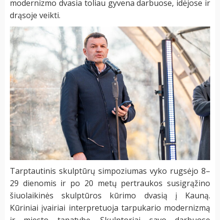
modernizmo dvasia toliau gyvena darbuose, idėjose ir
drąsoje veikti.
Tarptautinis skulptūrų simpoziumas vyko rugsėjo 8–
29 dienomis ir po 20 metų pertraukos susigrąžino
šiuolaikinės skulptūros kūrimo dvasią į Kauną.
Kūriniai įvairiai interpretuoja tarpukario modernizmą
ir miesto tapatybę. Skulptoriai savo darbuose