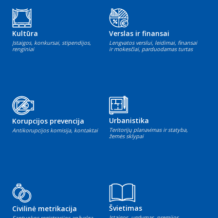
Kultūra
Verslas ir finansai
Įstaigos, konkursai, stipendijos,
Lengvatos verslui, leidimai, finansai
renginiai
ir mokesčiai, parduodamas turtas
Urbanistika
Korupcijos prevencija
Teritorijų planavimas ir statyba,
Antikorupcijos komisija, kontaktai
žemės sklypai
Švietimas
Civilinė metrikacija
Įstaigos, ugdymas, premijos
Santuokos registracijos apžvalga,