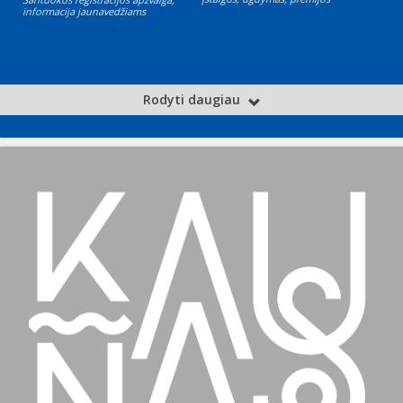
informacija jaunavedžiams
Rodyti daugiau