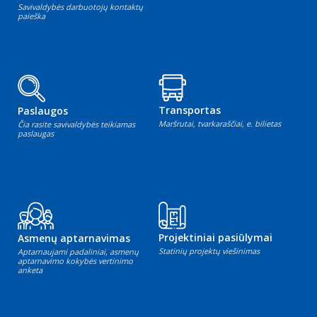
Savivaldybės darbuotojų kontaktų
paieška
Transportas
Paslaugos
Maršrutai, tvarkaraščiai, e. bilietas
Čia rasite savivaldybės teikiamas
paslaugas
Projektiniai pasiūlymai
Asmenų aptarnavimas
Statinių projektų viešinimas
Aptarnaujami padaliniai, asmenų
aptarnavimo kokybės vertinimo
anketa