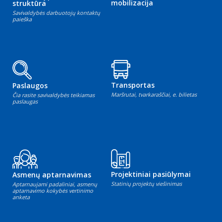
mobilizacija
struktūra
Savivaldybės darbuotojų kontaktų
paieška
Transportas
Paslaugos
Maršrutai, tvarkaraščiai, e. bilietas
Čia rasite savivaldybės teikiamas
paslaugas
Projektiniai pasiūlymai
Asmenų aptarnavimas
Statinių projektų viešinimas
Aptarnaujami padaliniai, asmenų
aptarnavimo kokybės vertinimo
anketa