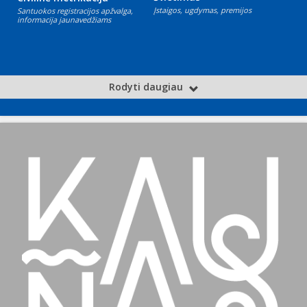
Įstaigos, ugdymas, premijos
Santuokos registracijos apžvalga,
informacija jaunavedžiams
Rodyti daugiau