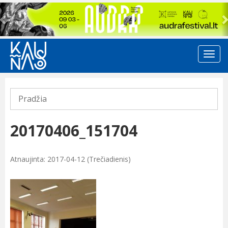
Previous
Pradžia
20170406_151704
Atnaujinta: 2017-04-12 (Trečiadienis)