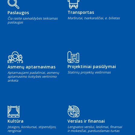
Transportas
Paslaugos
Maršrutai, tvarkaraščiai, e. bilietas
Čia rasite savivaldybės teikiamas
paslaugas
Projektiniai pasiūlymai
Asmenų aptarnavimas
Statinių projektų viešinimas
Aptarnaujami padaliniai, asmenų
aptarnavimo kokybės vertinimo
anketa
Kultūra
Verslas ir finansai
Įstaigos, konkursai, stipendijos,
Lengvatos verslui, leidimai, finansai
renginiai
ir mokesčiai, parduodamas turtas