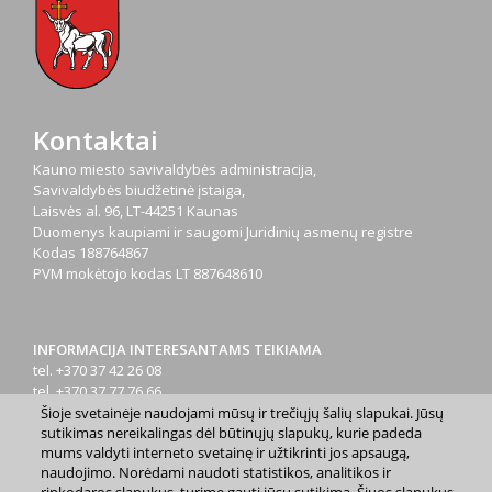
Kontaktai
Kauno miesto savivaldybės administracija,
Savivaldybės biudžetinė įstaiga,
Laisvės al. 96, LT-44251 Kaunas
Duomenys kaupiami ir saugomi Juridinių asmenų registre
Kodas
188764867
PVM mokėtojo kodas
LT 887648610
INFORMACIJA INTERESANTAMS TEIKIAMA
tel. +370 37 42 26 08
tel. +370 37 77 76 66
tel. +370 660 07000
Šioje svetainėje naudojami mūsų ir trečiųjų šalių slapukai. Jūsų
sutikimas nereikalingas dėl būtinųjų slapukų, kurie padeda
el. p.
info@kaunas.lt
mums valdyti interneto svetainę ir užtikrinti jos apsaugą,
naudojimo. Norėdami naudoti statistikos, analitikos ir