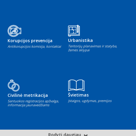
Urbanistika
Korupcijos prevencija
Teritorijų planavimas ir statyba,
Antikorupcijos komisija, kontaktai
žemės sklypai
Švietimas
Civilinė metrikacija
Įstaigos, ugdymas, premijos
Santuokos registracijos apžvalga,
informacija jaunavedžiams
Rodyti daugiau